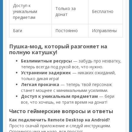
Доступ к
Только за
уникальным
Бесплатно
донат
предметам
Баги
Постоянно
Исправлены
Пушка-мод, который разгоняет на
полную катушку!
Безлимитные ресурсы
— забудь про нехватку,
теперь всегда под рукой все, что нужно.
Устранение задержек
— никаких ожиданий,
только дикая игра!
Легкая прокачка
— теперь твой персонаж
станет мощнее с минимальными усилиями.
Доступ к уникальным предметам
— бери
все, что хочешь, не тратя время на донат!
Чисто геймерские вопросы и ответы
Как подключить Remote Desktop на Android?
Просто скачай приложение и следуй инструкциям.
Огромного ума не надо, все просто!