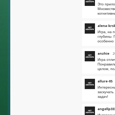
Это прило
Множество
когнитивн
alena-krs
Игра, на 
глубины. 
особенно 
anzhie
2
Игра отли
Понравили
целом, по
allure-05
Интересны
заскучать
задач!
angellp33