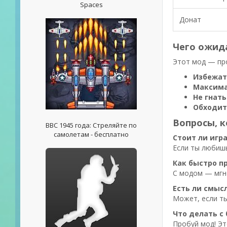
Spaces
Донат
Чего ожид
Этот мод — про
Избежат
Максима
Не гнат
Обходит
Вопросы, 
ВВС 1945 года: Стреляйте по
самолетам - бесплатно
Стоит ли игр
Если ты любишь
Как быстро п
С модом — мгн
Есть ли смыс
Может, если ты
Что делать с
Пробуй мод! Эт