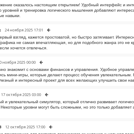
жение оказалось настоящим открытием! Удобный интерфейс и инт
 уровней и тренировка логического мышления добавляют интереса.
ые навыки.
k
24 ноября 2025 17:01
первый взгляд, кажется простоватой, но быстро затягивает. Интер
Графика не самая впечатляющая, но для подобного жанра это не кр
если хочется отвлечься.
0 ноября 2025 00:00
чно знакомит с основами финансов и управления. Удобное управле
сь мини-игры, которые делают процесс обучения увлекательным. 
лезный и интересный проект для всех желающих улучшить свои на
17 октября 2025 03:00
й и увлекательный симулятор, который отлично развивает логичес
. Некоторые уровни могут быть сложными, но это только добавляе
3
12 октября 2025 17:00