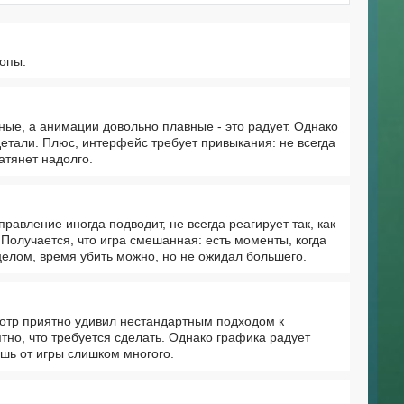
жопы.
тные, а анимации довольно плавные - это радует. Однако
детали. Плюс, интерфейс требует привыкания: не всегда
атянет надолго.
правление иногда подводит, не всегда реагирует так, как
Получается, что игра смешанная: есть моменты, когда
 целом, время убить можно, но не ожидал большего.
отр приятно удивил нестандартным подходом к
тно, что требуется сделать. Однако графика радует
ешь от игры слишком многого.