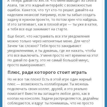
А теперь давай по жести. Что меня выводит из себя в
Asana, так это жадный интерфейс с возможностью
ошибок. Кажется, что тут кто-то решил: давайте-ка
наделаем нюансов! Например, если ты забыл создать
задачу в нужном проекте, то потом хрен что найдешь.
И это затягивает, как в плохой игре — ты уже в катке,
а тебя все еще зажимают на старте.
Еще бесит, что настраивать все эти уведомления
можно только через непонятные меню. Для чего?
Зачем так сложно? Тебя просто закидывают
уведомлениями, и ты думаешь, где же нажать, чтобы
это все выключить. У меня просто нет времени на это!
Но давай по факту, это не самый большой минус,
просто вымораживает.
Плюс, ради которого стоит играть
Но не все так плохо! Есть в этой игре один жирный
плюс — возможность коллаборации. Ты можешь
подключать своих коллег, друзей, и это реально
помогает! Вместе вы затащите любое дело, как в
коопах на консолях. Задачи распределяются, дедлайны
соблюдаются, и вдруг ты понимаешь, что не просто