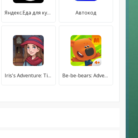
Яндекс.Еда для курьеров - удобство в работе
Автокод
Iris's Adventure: Time Travel
Be-be-bears: Adventures