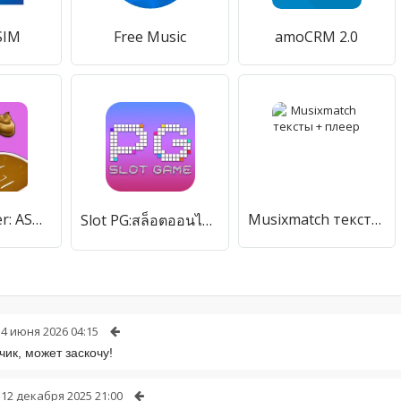
 SIM
Free Music
amoCRM 2.0
DIY Makeover: ASMR Mask 3D
Musixmatch тексты + плеер
Slot PG:สล็อตออนไลน์ เกมไพ่
14 июня 2026 04:15
чик, может заскочу!
12 декабря 2025 21:00