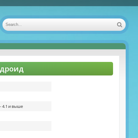
ндроид
- 4.1 и выше