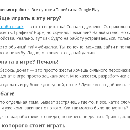
ения о работе - Все функции
Перейти на Google Play
ще играть в эту игру?
 работе apk
— это та еще катка! Сначала думаешь: О, прикольна
 жесть. Графика? Норм, но скучная. Геймплей? На любителя. Но
ойства. Реально, тут как будто на работу устраиваешься, тольк
это обычный тайм-убивалка. Ты, конечно, можешь зайти и потя
сем не имбу. Ладно, оставим это, давай дальше!
ната в игре? Печаль!
 бесюсь. Донат — это просто жесть! Хочешь сильного персонаж
 донат в игре просто зашкаливает. Мне кажется, разработчики с
сделать игру более доступной, но нет! Лучше всего добавить е
 баги!
это отдельная тема. Бывает застрянешь где-то, и всё, катка сло
ня уже комп закипает от этого. Как так можно было допустить?
 что разработчики это видят, но ничего не делают. Привет, жад
 которого стоит играть