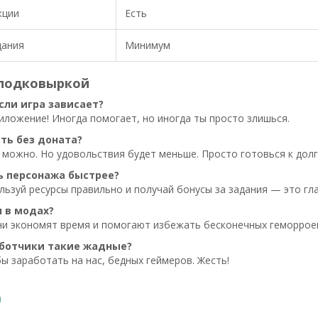
кции
Есть
дания
Минимум
 подковыркой
сли игра зависает?
иложение! Иногда помогает, но иногда ты просто злишься.
ать без доната?
 можно. Но удовольствия будет меньше. Просто готовься к дол
ь персонажа быстрее?
льзуй ресурсы правильно и получай бонусы за задания — это гла
л в модах?
ни экономят время и помогают избежать бесконечных геморроев
ботчики такие жадные?
ы заработать на нас, бедных геймеров. Жесть!