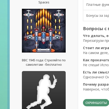
Spaces
Платные фун
Бонусы за за
Вопросы с
Что делать, е
Перезагрузи пр
Стоит ли игр
На самом деле,
Как прокачат
ВВС 1945 года: Стреляйте по
самолетам - бесплатно
Не спеши! Испо
Есть ли смыс
Однозначно! О
Почему разра
Наверное, чтоб
СКРИНШОТЫ