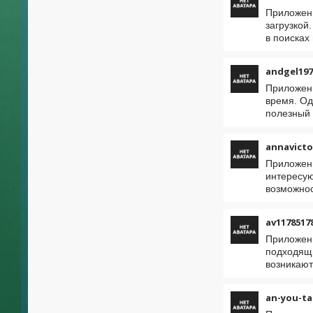
Приложени
загрузкой
в поисках
andgel197
Приложени
время. Од
полезный 
annavicto
Приложени
интересую
возможнос
av1178517
Приложени
подходящи
возникают
an-you-ta