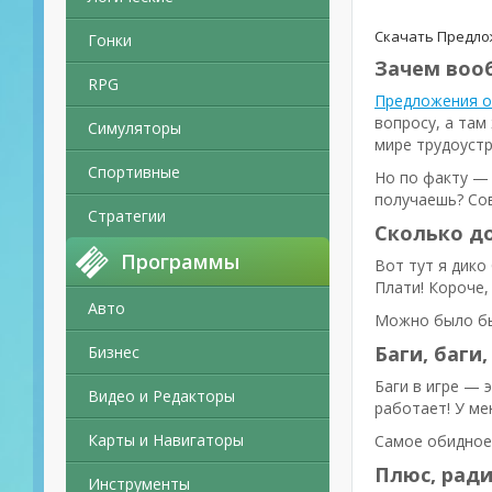
Скачать Предлож
Гонки
Зачем вооб
RPG
Предложения о
вопросу, а там
Симуляторы
мире трудоустр
Спортивные
Но по факту — 
получаешь? Сов
Стратегии
Сколько до
Программы
Вот тут я дико
Плати! Короче,
Авто
Можно было бы 
Баги, баги,
Бизнес
Баги в игре — 
Видео и Редакторы
работает! У ме
Карты и Навигаторы
Самое обидное,
Плюс, ради
Инструменты