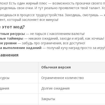
плохо! Есть один жирный плюс — возможность прокачки своего 
ределишь свои очки. И тут реально проявляется твой талант. 
аходишься в процессе трудоустройства. Заходишь, смотришь — к
нт, который заслоняет все минусы!
 этот мод?
тные ресурсы
— не парься с накоплением валюты!
ные таймеры
— никаких ожиданий, заходи и играй, как хочешь!
е уровни
— забудь про ограничения, все доступно!
за выполнение заданий
— получай кучу наград просто за игру!
равнения
Обычная версия
есурсы
Ограниченное количество
дания
Долгие ожидания
Закрыты