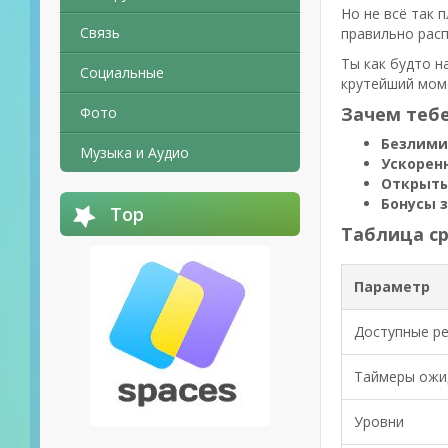
Но не всё так 
Связь
правильно расп
Ты как будто н
Социальные
крутейший моме
Зачем тебе
Фото
Безлими
Музыка и Аудио
Ускорен
Открыты
Бонусы 
Top
Таблица с
Параметр
Доступные р
Таймеры ожи
Уровни