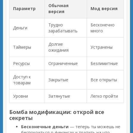
Обычная
Параметр
Мод версия
версия
Трудно
Бесконечно
Деньги
зарабатывать
много
Долгие
Таймеры
Устранены
ожидания
Ресурсы
Ограниченные
Безлимитные
Доступ к
Закрытые
Все открыты
товарам
Уровни
Затянутые
Легко пройти
Бомба модификации: открой все
секреты
Бесконечные деньги
— теперь ты можешь не
беспокоиться о финансах и тратить на что