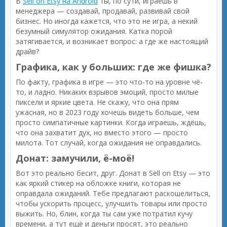
В
Sell on Etsy на Android
ты, по сути, играешь в
менеджера — создавай, продавай, развивай свой
бизнес. Но иногда кажется, что это не игра, а некий
безумный симулятор ожидания. Катка порой
затягивается, и возникает вопрос: а где же настоящий
драйв?
Графика, как у больших: где же фишка?
По факту, графика в игре — это что-то на уровне чё-
то, и ладно. Никаких взрывов эмоций, просто милые
пиксели и яркие цвета. Не скажу, что она прям
ужасная, но в 2023 году хочешь видеть больше, чем
просто симпатичные картинки. Когда играешь, ждёшь,
что она захватит дух, но вместо этого — просто
милота. Тот случай, когда ожидания не оправдались.
Донат: замучили, ё-моё!
Вот это реально бесит, друг. Донат в Sell on Etsy — это
как яркий стикер на обложке книги, которая не
оправдала ожиданий. Тебе предлагают раскошелиться,
чтобы ускорить процесс, улучшить товары или просто
выжить. Но, блин, когда ты сам уже потратил кучу
времени, а тут ещё и деньги просят, это реально