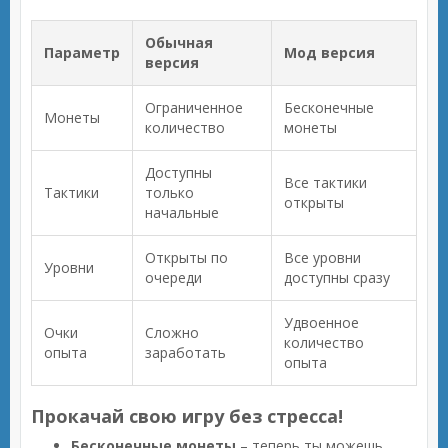
Обычная
Параметр
Мод версия
версия
Ограниченное
Бесконечные
Монеты
количество
монеты
Доступны
Все тактики
Тактики
только
открыты
начальные
Открыты по
Все уровни
Уровни
очереди
доступны сразу
Удвоенное
Очки
Сложно
количество
опыта
заработать
опыта
Прокачай свою игру без стресса!
Бесконечные монеты
– теперь ты можешь