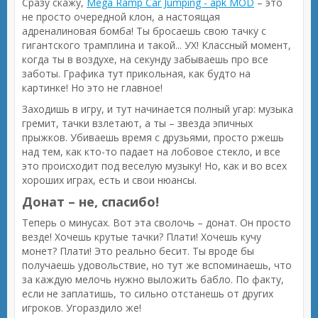
Сразу скажу,
Mega Ramp Car Jumping - apk MOD
– это
не просто очередной клон, а настоящая
адреналиновая бомба! Ты бросаешь свою тачку с
гигантского трамплина и такой... УХ! Классный момент,
когда ты в воздухе, на секунду забываешь про все
заботы. Графика тут прикольная, как будто на
картинке! Но это не главное!
Заходишь в игру, и тут начинается полный угар: музыка
гремит, тачки взлетают, а ты – звезда эпичных
прыжков. Убиваешь время с друзьями, просто ржешь
над тем, как кто-то падает на лобовое стекло, и все
это происходит под веселую музыку! Но, как и во всех
хороших играх, есть и свои нюансы.
Донат – не, спасибо!
Теперь о минусах. Вот эта сволочь – донат. Он просто
везде! Хочешь крутые тачки? Плати! Хочешь кучу
монет? Плати! Это реально бесит. Ты вроде бы
получаешь удовольствие, но тут же вспоминаешь, что
за каждую мелочь нужно выложить бабло. По факту,
если не заплатишь, то сильно отстанешь от других
игроков. Угораздило же!