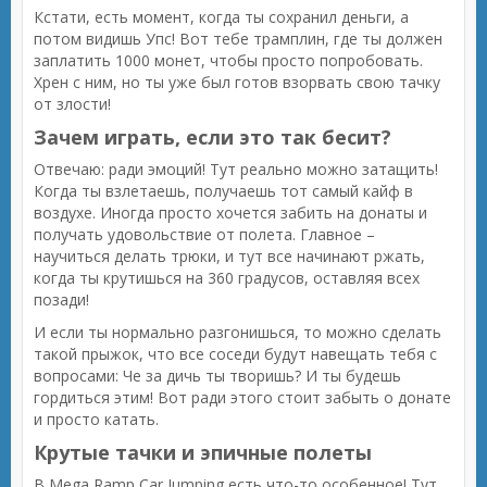
Кстати, есть момент, когда ты сохранил деньги, а
потом видишь Упс! Вот тебе трамплин, где ты должен
заплатить 1000 монет, чтобы просто попробовать.
Хрен с ним, но ты уже был готов взорвать свою тачку
от злости!
Зачем играть, если это так бесит?
Отвечаю: ради эмоций! Тут реально можно затащить!
Когда ты взлетаешь, получаешь тот самый кайф в
воздухе. Иногда просто хочется забить на донаты и
получать удовольствие от полета. Главное –
научиться делать трюки, и тут все начинают ржать,
когда ты крутишься на 360 градусов, оставляя всех
позади!
И если ты нормально разгонишься, то можно сделать
такой прыжок, что все соседи будут навещать тебя с
вопросами: Че за дичь ты творишь? И ты будешь
гордиться этим! Вот ради этого стоит забыть о донате
и просто катать.
Крутые тачки и эпичные полеты
В Mega Ramp Car Jumping есть что-то особенное! Тут