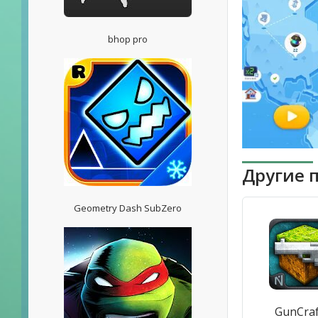
bhop pro
Другие 
Geometry Dash SubZero
GunCraf