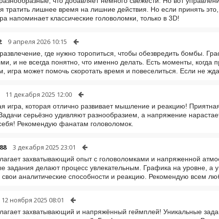
разнообразные, что добавляет немного свежести. Но вот управлени
я тратить лишнее время на лишние действия. Но если принять это,
ра напоминает классические головоломки, только в 3D!
2
9 апреля 2026 10:15
развлечение, где нужно торопиться, чтобы обезвредить бомбы. Гр
ми, и не всегда понятно, что именно делать. Есть моменты, когда 
м, игра может помочь скоротать время и повеселиться. Если не жд
11 декабря 2025 12:00
я игра, которая отлично развивает мышление и реакцию! Приятна
 Задачи серьёзно удивляют разнообразием, а напряжение нарастае
себя! Рекомендую фанатам головоломок.
88
3 декабря 2025 23:01
лагает захватывающий опыт с головоломками и напряженной атмо
е задания делают процесс увлекательным. Графика на уровне, а 
 свои аналитические способности и реакцию. Рекомендую всем л
12 ноября 2025 08:01
лагает захватывающий и напряжённый геймплей! Уникальные зада