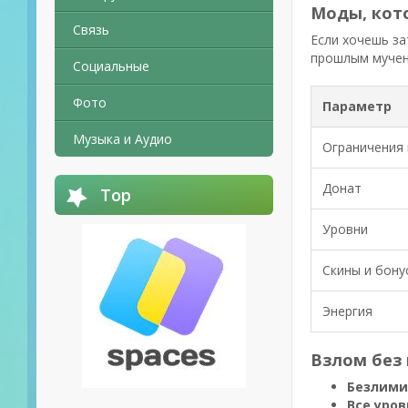
Моды, кот
Связь
Если хочешь за
прошлым мучени
Социальные
Фото
Параметр
Музыка и Аудио
Ограничения 
Донат
Top
Уровни
Скины и бону
Энергия
Взлом без 
Безлими
Все уро