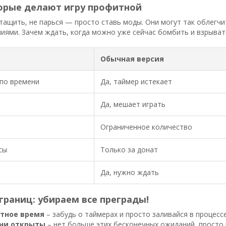
орые делают игру профитной
тащить, не парься — просто ставь моды. Они могут так облегчи
ями. Зачем ждать, когда можно уже сейчас бомбить и взрыват
Обычная версия
по времени
Да, таймер истекает
Да, мешает играть
Ограниченное количество
сы
Только за донат
Да, нужно ждать
границ: убираем все преграды!
тное время
– забудь о таймерах и просто заливайся в процессе
вни открыты
– нет больше этих бесконечных ожиданий, просто 