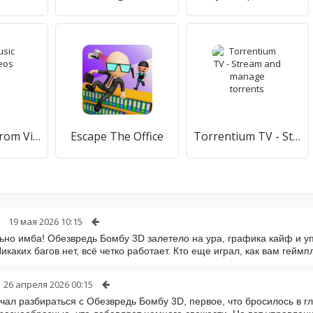
MP3 Music From Videos
Escape The Office
Torrentium TV - Stream and manage torrents
19 мая 2026 10:15
ьно имба! Обезвредь Бомбу 3D залетело на ура, графика кайф и уп
икаких багов нет, всё четко работает. Кто еще играл, как вам геймп
26 апреля 2026 00:15
ачал разбираться с Обезвредь Бомбу 3D, первое, что бросилось в 