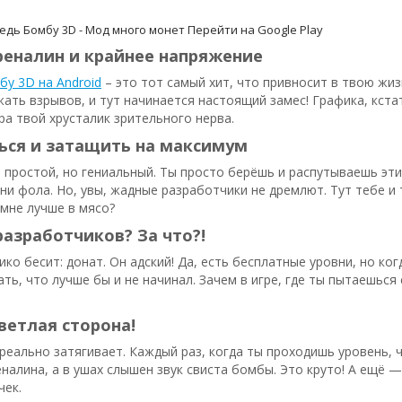
дь Бомбу 3D - Мод много монет
Перейти на Google Play
реналин и крайнее напряжение
у 3D на Android
– это тот самый хит, что привносит в твою жиз
ать взрывов, и тут начинается настоящий замес! Графика, кстат
гра твой хрусталик зрительного нерва.
ься и затащить на максимум
 простой, но гениальный. Ты просто берёшь и распутываешь эти
ани фола. Но, увы, жадные разработчики не дремлют. Тут тебе и
 мне лучше в мясо?
азработчиков? За что?!
ико бесит: донат. Он адский! Да, есть бесплатные уровни, но к
ть, что лучше бы и не начинал. Зачем в игре, где ты пытаешься
светлая сторона!
 реально затягивает. Каждый раз, когда ты проходишь уровень,
налина, а в ушах слышен звук свиста бомбы. Это круто! А ещё
чек.