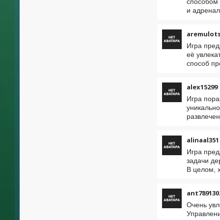
способом 
и адренал
aremulot
Игра пред
её увлека
способ пр
alex15299
Игра пора
уникально
развлечен
alinaal351
Игра пред
задачи де
В целом, 
ant789130
Очень увл
Управлени