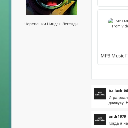
Черепашки-Ниндзя: Легенды
ballack-06
Игра реал
движуху. Н
andr1979
Когда я н