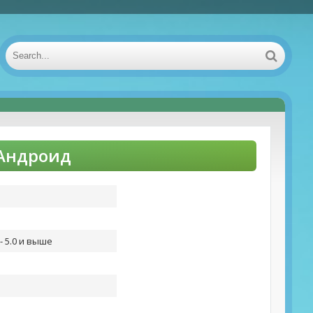
 Андроид
- 5.0 и выше