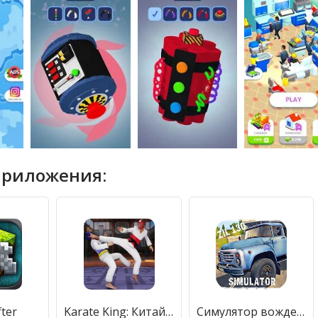
приложения:
ter
Karate King: Китайское Единоборство Борьба Игры
Симулятор вождения ЗИЛ 130