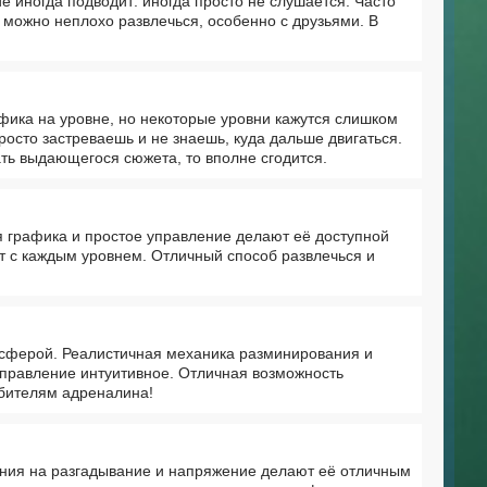
е иногда подводит: иногда просто не слушается. Часто
 можно неплохо развлечься, особенно с друзьями. В
афика на уровне, но некоторые уровни кажутся слишком
просто застреваешь и не знаешь, куда дальше двигаться.
ать выдающегося сюжета, то вполне сгодится.
я графика и простое управление делают её доступной
т с каждым уровнем. Отличный способ развлечься и
сферой. Реалистичная механика разминирования и
управление интуитивное. Отличная возможность
юбителям адреналина!
ния на разгадывание и напряжение делают её отличным