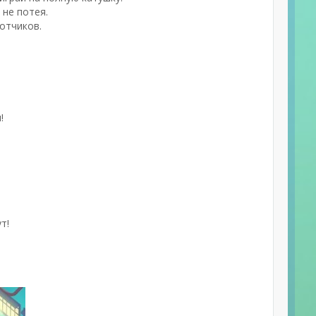
 не потея.
отчиков.
!
т!