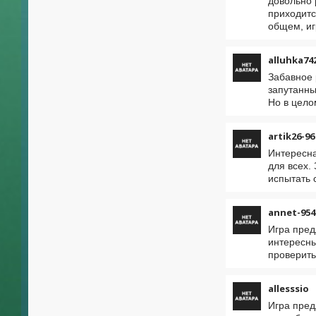
довольно 
приходитс
общем, иг
alluhka74
Забавное 
запутанны
Но в цело
artik26-96
Интересна
для всех.
испытать 
annet-954
Игра пред
интересны
проверить
allesssio
Игра пред