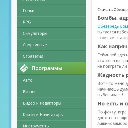
Скачать Обезвре
Гонки
Бомбы, ад
RPG
Обезвредь Бомб
пытается избеж
Симуляторы
стоит ли эта и
Спортивные
Как напряч
Геймплей здесь
Стратегии
это экшн на гр
не поиграть ли
Программы
Жадность р
Авто
Вот что меня д
начинаешь дума
Бизнес
выбешивает!
Но есть и 
Видео и Редакторы
По факту, игра
Карты и Навигаторы
дрожат от адре
лишних заморо
Инструменты