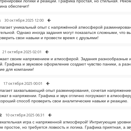
тренировки логики и реакций. Графика простая, но стильная. Рек
ина обеспечит!
s
30 октября 2025 12:00
лагает уникальный опыт с напряжённой атмосферой разминирова
тельной. Однако иногда задания могут показаться сложными, что в
оверить свои навыки и провести время с друзьями!
21 октября 2025 02:01
жает своим напряжением и атмосферой. Задания разнообразные и
й. Графика и звуковое оформление создают чувство паники, а раз
ие для компании!
17 октября 2025 00:01
лагает захватывающий опыт разминирования, сочетая напряжение 
ржат в напряжении. Графика и звук отлично погружают в атмосфер
хороший способ проверить свои аналитические навыки и реакцию.
2
10 октября 2025 06:31
екательная игра с напряженной атмосферой! Интригующие уровни
е простое, но требуется ловкость и логика. Графика приятная, а 