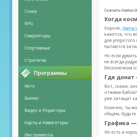
Скачать Hama Un
Гонки
Когда косм
RPG
Короче,
Hama U
кажется, что в
Симуляторы
для упоротого 
пытаются затас
Спортивные
Но если думать
Стратегии
не всегда раду
бесконечном о
Программы
Где донат
Авто
Вот, скажи, за
отжима бабла? 
Бизнес
уже затащат ка
Конечно, ты мо
Видео и Редакторы
общем, будьте
Графика — 
Карты и Навигаторы
Но есть и хоро
Инструменты