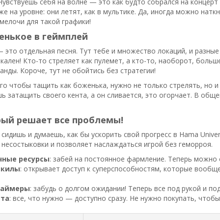
Чувствуешь себя на волне — это как будто собрался на концерт
е на уровне: они летят, как в мультике. Да, иногда можно наткн
 мелочи для такой графики!
енькое в геймплей
 это отдельная песня. Тут тебе и множество локаций, и разные
кален! Кто-то стреляет как пулемет, а кто-то, наоборот, боль
нды. Короче, тут не обойтись без стратегии!
ого чтобы тащить как боженька, нужно не только стрелять, но и
ь затащить своего кента, а он сливается, это огорчает. В общ
рый решает все проблемы!
 сидишь и думаешь, как бы ускорить свой прогресс в Hama Unive
 несостыковки и позволяет наслаждаться игрой без геморроя.
чные ресурсы
: забей на постоянное фармление. Теперь можно 
скилы
: открывает доступ к суперспособностям, которые вообще
таймеры
: забудь о долгом ожидании! Теперь все под рукой и по
ата
: все, что нужно — доступно сразу. Не нужно покупать, чтоб