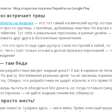
iverse - Мод открытые покупки
Перейти на Google Play
ос встречает треш
niverse на Андроид
— это тот самый космический шутер, которы
се просто: крутишь, стреляешь, добываешь ништяки. Но внутри 
геймплея. Тут тебе и уникальные персонажи, и разные уровни —
кивать друг друга в бесконечные приключения.
, что это просто еще один шутер в стиле постреляй и забей, то
ют. Чего стоит только эта мега-долгая прокачка персонажей — т
жидании!
 — там беда
чем разработчики вводят жадный донат? У вас в кармане не печа
По факту, без вливания реальных денег ты не сможешь нормаль
тку. Обидно, что разработчики не щадят игроков, и это прямо б
жешь пытаться обходиться без доната, но тогда готовься гринди
 осторожны — не дайте жадным гениям вас обмануть!
просто жесть!
шие новости. Графика здесь — мега-имба. Прямо классный визуал