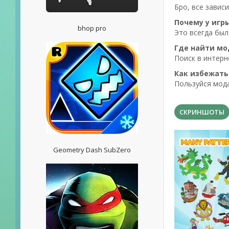
Бро, все завис
Почему у игр
bhop pro
Это всегда было
Где найти м
Поиск в интерн
Как избежать
Пользуйся мода
СКРИНШОТЫ
Geometry Dash SubZero