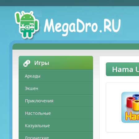
Игры
Hama U
Аркады
Экшен
Приключения
Настольные
Казуальные
Логические