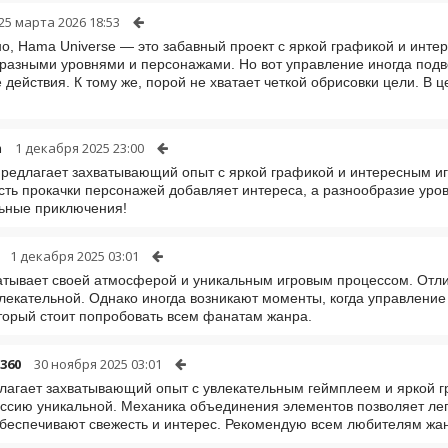
25 марта 2026 18:53
о, Hama Universe — это забавный проект с яркой графикой и инте
разными уровнями и персонажами. Но вот управление иногда подво
 действия. К тому же, порой не хватает четкой обрисовки цели. В 
m
1 декабря 2025 23:00
предлагает захватывающий опыт с яркой графикой и интересным иг
ть прокачки персонажей добавляет интереса, а разнообразие уровн
ьные приключения!
1 декабря 2025 03:01
атывает своей атмосферой и уникальным игровым процессом. Отл
лекательной. Однако иногда возникают моменты, когда управление
оторый стоит попробовать всем фанатам жанра.
360
30 ноября 2025 03:01
лагает захватывающий опыт с увлекательным геймплеем и яркой г
ссию уникальной. Механика объединения элементов позволяет лег
беспечивают свежесть и интерес. Рекомендую всем любителям жа