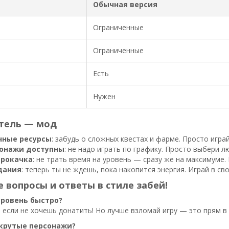
Обычная версия
Ограниченные
Ограниченные
Есть
Нужен
итель — мод
чные ресурсы
: забудь о сложных квестах и фарме. Просто играй
сонажи доступны
: не надо играть по графику. Просто выбери л
прокачка
: не трать время на уровень — сразу же на максимуме.
дания
: теперь ты не ждешь, пока накопится энергия. Играй в св
 вопросы и ответы в стиле забей!
уровень быстро?
 если не хочешь донатить! Но лучше взломай игру — это прям в 
крутые персонажи?