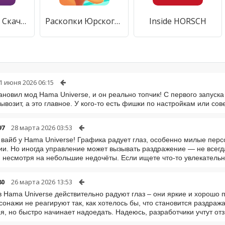
Story Saver - Скачать Story, IGTV, Highlight
Раскопки Юрского Периода
Inside HORSCH
1 июня 2026 06:15
тановил мод Hama Universe, и он реально топчик! С первого запуска 
ывозит, а это главное. У кого-то есть фишки по настройкам или со
97
28 марта 2026 03:53
вайб у Hama Universe! Графика радует глаз, особенно милые перс
и. Но иногда управление может вызывать раздражение — не всегда 
 несмотря на небольшие недочёты. Если ищете что-то увлекательн
80
26 марта 2026 13:53
в Hama Universe действительно радуют глаз – они яркие и хорошо 
сонажи не реагируют так, как хотелось бы, что становится раздр
я, но быстро начинает надоедать. Надеюсь, разработчики учтут от