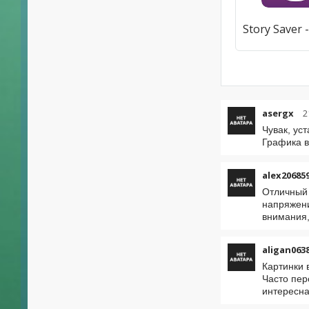
asergx
2
Чувак, ус
Графика в
alex20685
Отличный 
напряжени
внимания,
aligan063
Картинки 
Часто пер
интересна