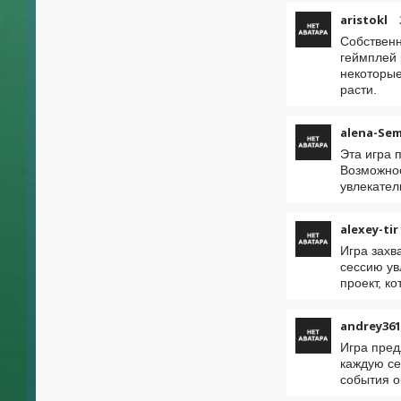
aristokl
Собственн
геймплей 
некоторые
расти.
alena-Se
Эта игра 
Возможнос
увлекател
alexey-tir
Игра захв
сессию ув
проект, к
andrey361
Игра пред
каждую се
события о