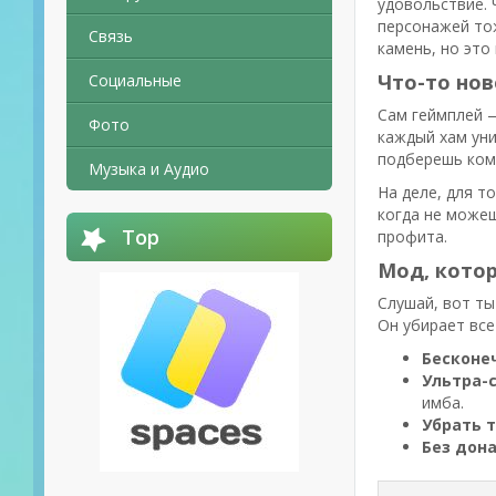
удовольствие. 
персонажей тож
Связь
камень, но это
Что-то нов
Социальные
Сам геймплей —
Фото
каждый хам уни
подберешь кома
Музыка и Аудио
На деле, для т
когда не можеш
Top
профита.
Мод, кото
Слушай, вот ты
Он убирает все
Бесконе
Ультра-
имба.
Убрать 
Без дон