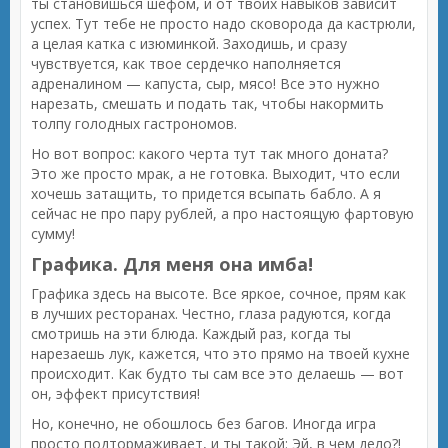
ты становишься шефом, и от твоих навыков зависит
успех. Тут тебе не просто надо сковорода да кастрюли,
а целая катка с изюминкой. Заходишь, и сразу
чувствуется, как твое сердечко наполняется
адреналином — капуста, сыр, мясо! Все это нужно
нарезать, смешать и подать так, чтобы накормить
толпу голодных гастрономов.
Но вот вопрос: какого черта тут так много доната?
Это же просто мрак, а не готовка. Выходит, что если
хочешь затащить, то придется всыпать бабло. А я
сейчас не про пару рублей, а про настоящую фартовую
сумму!
Графика. Для меня она имба!
Графика здесь на высоте. Все яркое, сочное, прям как
в лучших ресторанах. Честно, глаза радуются, когда
смотришь на эти блюда. Каждый раз, когда ты
нарезаешь лук, кажется, что это прямо на твоей кухне
происходит. Как будто ты сам все это делаешь — вот
он, эффект присутствия!
Но, конечно, не обошлось без багов. Иногда игра
просто подтормаживает, и ты такой: Эй, в чем дело?!