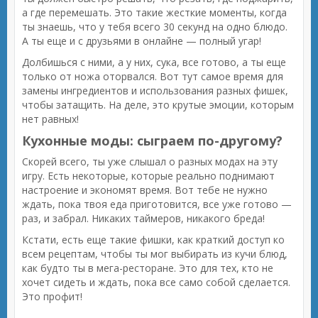
а где перемешать. Это такие жесткие моменты, когда
ты знаешь, что у тебя всего 30 секунд на одно блюдо.
А ты еще и с друзьями в онлайне — полный угар!
Долбишься с ними, а у них, сука, все готово, а ты еще
только от ножа оторвался. Вот тут самое время для
замены ингредиентов и использования разных фишек,
чтобы затащить. На деле, это крутые эмоции, которым
нет равных!
Кухонные моды: сыграем по-другому?
Скорей всего, ты уже слышал о разных модах на эту
игру. Есть некоторые, которые реально поднимают
настроение и экономят время. Вот тебе не нужно
ждать, пока твоя еда приготовится, все уже готово —
раз, и забрал. Никаких таймеров, никакого бреда!
Кстати, есть еще такие фишки, как краткий доступ ко
всем рецептам, чтобы ты мог выбирать из кучи блюд,
как будто ты в мега-ресторане. Это для тех, кто не
хочет сидеть и ждать, пока все само собой сделается.
Это профит!