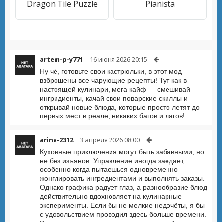
Dragon Tile Puzzle
Pianista
artem-p-y771
16 июня 2026 20:15
Ну чё, готовьте свои кастрюльки, в этот мод
взброшены все чарующие рецепты! Тут как в
настоящей кулинари, мега кайф — смешивай
ингридиенты, качай свои поварские скиллы и
открывай новые блюда, которые просто летят до
первых мест в реале, никаких багов и лагов!
arina-2312
3 апреля 2026 08:00
Кухонные приключения могут быть забавными, но
не без изъянов. Управление иногда заедает,
особенно когда пытаешься одновременно
жонглировать ингредиентами и выполнять заказы.
Однако графика радует глаз, а разнообразие блюд
действительно вдохновляет на кулинарные
эксперименты. Если бы не мелкие недочёты, я бы
с удовольствием проводил здесь больше времени.