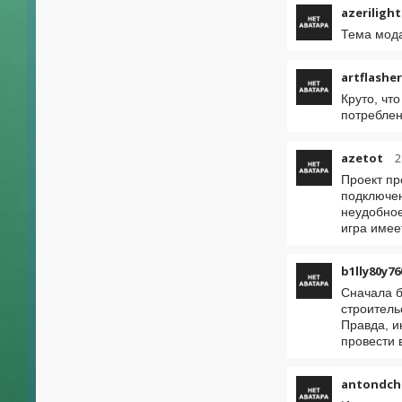
azerilight
Тема мода
artflashe
Круто, чт
потреблен
azetot
2
Проект пр
подключен
неудобное
игра имее
b1lly80y76
Сначала б
строитель
Правда, и
провести 
antondch