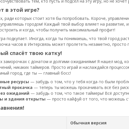
сочувствовать тем, кто пусть и подсел на эту игру, но не хочет
т в этой игре?
х, ради которых стоит хотя бы попробовать. Короче, управление
управляешь городом! Каждый твой выбор влияет на развитие, и
остроить и когда, чтобы получить максимальный профит!
гра подкупает. Иногда, когда ты понимаешь, что твой город рас
рочка часов в Интерсвязь может пролететь незаметно, просто 
ый спасёт твою катку!
х заморочках с донатом и долгими ожиданиями! Я нашел мод, к
чений, никаких таймеров. Просто играй и наслаждайся процессо
ный город, где ты — главный босс!
чные ресурсы
— забудь о том, что у тебя когда-то были пробл
тный прокачка
— теперь ты можешь прокачивать всё без риск
без ожиданий
— забудь о том, что такое таймеры! Всё доступн
ны и здания открыты
— просто кайфуй от того, что можешь ст
авнения!
Обычная версия