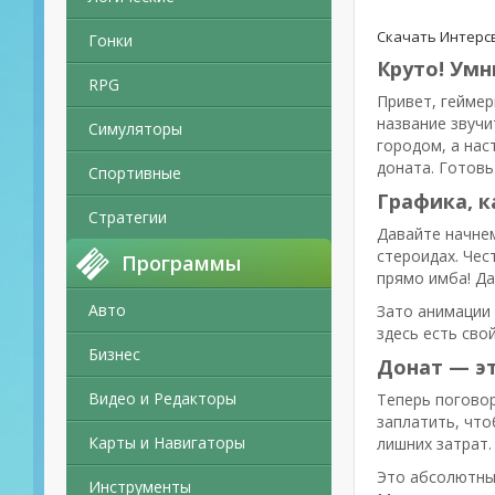
Скачать Интерсв
Гонки
Круто! Умн
RPG
Привет, геймер
название звучи
Симуляторы
городом, а нас
доната. Готовь
Спортивные
Графика, к
Стратегии
Давайте начнем
стероидах. Чест
Программы
прямо имба! Да
Авто
Зато анимации 
здесь есть сво
Бизнес
Донат — эт
Видео и Редакторы
Теперь поговор
заплатить, что
Карты и Навигаторы
лишних затрат.
Это абсолютный
Инструменты