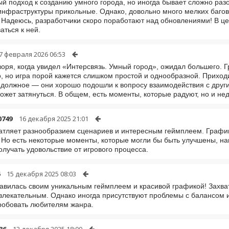
й подход к созданию умного города, но иногда бывает сложно разо
инфраструктуры прикольные. Однако, довольно много мелких багов,
 Надеюсь, разработчики скоро поработают над обновлениями! В це
аться к ней.
7 февраля 2026 06:53
воря, когда увидел «Интерсвязь. Умный город», ожидал большего. 
, но игра порой кажется слишком простой и однообразной. Приходи
 должное — они хорошо подошли к вопросу взаимодействия с други
ожет затянуться. В общем, есть моменты, которые радуют, но и не
0749
16 декабря 2025 21:01
атляет разнообразием сценариев и интересным геймплеем. График
 Но есть некоторые моменты, которые могли бы быть улучшены, на
олучать удовольствие от игрового процесса.
15 декабря 2025 08:03
авилась своим уникальным геймплеем и красивой графикой! Зах
влекательным. Однако иногда присутствуют проблемы с балансом и
робовать любителям жанра.