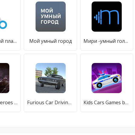
Routin Умный планировщик маршрута
Мой умный город
Мири -умный голосовой помощник!
Villagers & Heroes - MMO RPG
Furious Car Driving 2023
Kids Cars Games build a truck