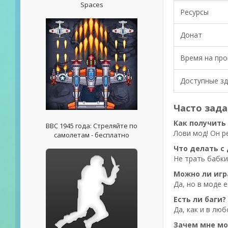
Spaces
Ресурсы
Донат
Время на про
Доступные з
Часто зад
Как получить
ВВС 1945 года: Стреляйте по
Лови мод! Он р
самолетам - бесплатно
Что делать с
Не трать бабки
Можно ли игра
Да, но в моде 
Есть ли баги?
Да, как и в люб
Зачем мне мо