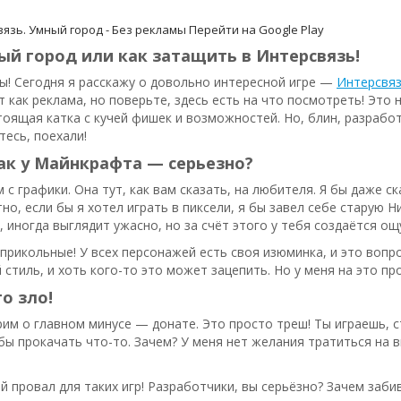
язь. Умный город - Без рекламы
Перейти на Google Play
ый город или как затащить в Интерсвязь!
ы! Сегодня я расскажу о довольно интересной игре —
Интерсвяз
т как реклама, но поверьте, здесь есть на что посмотреть! Эт
тоящая катка с кучей фишек и возможностей. Но, блин, разрабо
тесь, поехали!
ак у Майнкрафта — серьезно?
 с графики. Она тут, как вам сказать, на любителя. Я бы даже с
но, если бы я хотел играть в пиксели, я бы завел себе старую Н
, иногда выглядит ужасно, но за счёт этого у тебя создаётся о
прикольные! У всех персонажей есть своя изюминка, и это вопр
й стиль, и хоть кого-то это может зацепить. Но у меня на это пр
о зло!
им о главном минусе — донате. Это просто треш! Ты играешь, с
бы прокачать что-то. Зачем? У меня нет желания тратиться на 
 провал для таких игр! Разработчики, вы серьёзно? Зачем заби