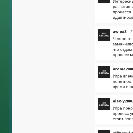
Интересны
развития 
процесса.
адаптиров
awlex3
2
Честно го
заманчиво
что отдам
процесс м
aroma200
Игра впеч
понятное.
время и п
alex-y2006
Игра понр
процесс у
стоит поп