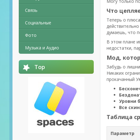
Могу только по
Что цепляе
Связь
Теперь о плюса
Социальные
действительно 
думаешь, что п
Фото
В этом плане и
Музыка и Аудио
недостатки, па
Мод, котор
Top
Забудь о лишни
Никаких ограни
прокачанный Ум
Бесконе
Бездона
Уровни 
Все ски
Таблица ср
Параметр