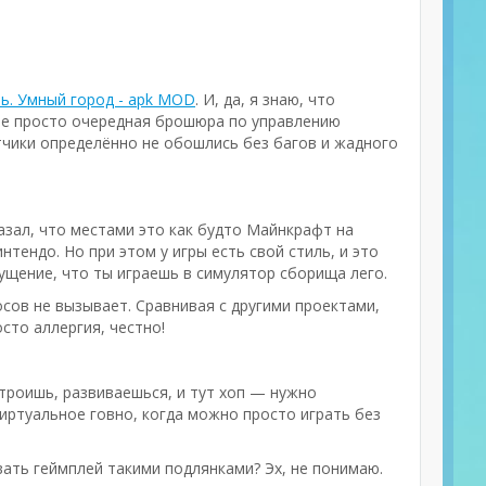
ь. Умный город - apk MOD
. И, да, я знаю, что
о не просто очередная брошюра по управлению
тчики определённо не обошлись без багов и жадного
казал, что местами это как будто Майнкрафт на
интендо. Но при этом у игры есть свой стиль, и это
щущение, что ты играешь в симулятор сборища лего.
осов не вызывает. Сравнивая с другими проектами,
осто аллергия, честно!
троишь, развиваешься, и тут хоп — нужно
виртуальное говно, когда можно просто играть без
вать геймплей такими подлянками? Эх, не понимаю.