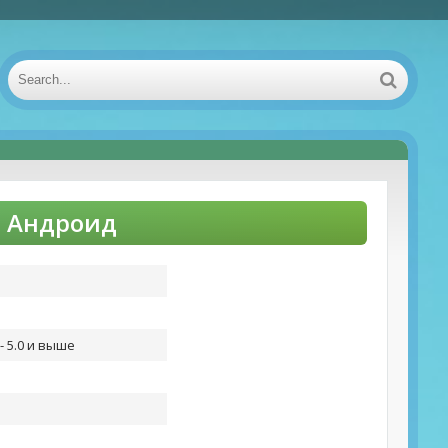
а Андроид
- 5.0 и выше