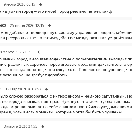
9 июля 2026 06:15
 на умный город – это имба! Город реально летает, кайф!
r602
25 июня 2026 12:15
о мод добавляет полноценную систему управления энергоснабжение
ии ресурсов летает, а взаимодействие между разными устройствам
8 марта 2026 13:53
о умный город и его взаимодействие с пользователями выглядит л
ию различных сервисов через игровые механики действительно ори
 — не всегда понятно, что и как делать. Появляется ощущение, чт
т потенциал, но требует доработки.
0
17 марта 2026 03:53
ыло сложно разобраться с интерфейсом – немного запутанный. Н
ство города вызывают интерес. Чувствую, что можно довольно быст
ногда игра напоминает о себе слишком настойчиво уведомлениями,
время, хоть и есть моменты, которые могли бы быть улучшены.
8 марта 2026 21:53