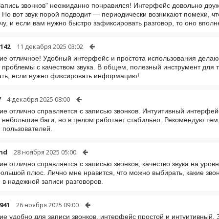
Запись звонков" неожиданно понравился! Интерфейс довольно друж
. Но вот звук порой подводит — периодически возникают помехи, чт
чу, и если вам нужно быстро зафиксировать разговор, то оно вполн
1142
11 декабря 2025 03:02
е отличное! Удобный интерфейс и простота использования делают
 проблемы с качеством звука. В общем, полезный инструмент для т
ть, если нужно фиксировать информацию!
7
4 декабря 2025 08:00
е отлично справляется с записью звонков. Интуитивный интерфей
 небольшие баги, но в целом работает стабильно. Рекомендую тем,
 пользователей.
nd
28 ноября 2025 05:00
е отлично справляется с записью звонков, качество звука на уров
большой плюс. Лично мне нравится, что можно выбирать, какие звон
 в надежной записи разговоров.
941
26 ноября 2025 09:00
е удобно для записи звонков, интерфейс простой и интуитивный. 