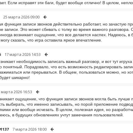
ет. Если исправят эти баги, будет вообще отлично! В целом, непло
25 марта 2026 09:00
я функция записи звонков действительно работает, но зачастую п
е записи. Это может сбивать с толку во время важного разговора.
иногда возникает ощущение, что все делается наспех. Надеюсь, в 
 могу сказать, что игра оставила яркое впечатление.
6
17 марта 2026 14:53
озникает необходимость записать важный разговор, и вот тут игрух
о понятный. Порадовало, что есть возможность редактировать зап
зажиматься или прерываться. В общем, пользоваться можно, но хо
 будет шикарно!
 марта 2026 16:53
зникает ощущение, что функция записи звонков могла быть лучше
ть выбирать, что именно записывать, но порой приложение подводи
ткими или вообще исчезать. В целом, полезная идея, но разработч
деюсь, в будущих обновлениях учтут замечания пользователей.
1137
7 марта 2026 18:00