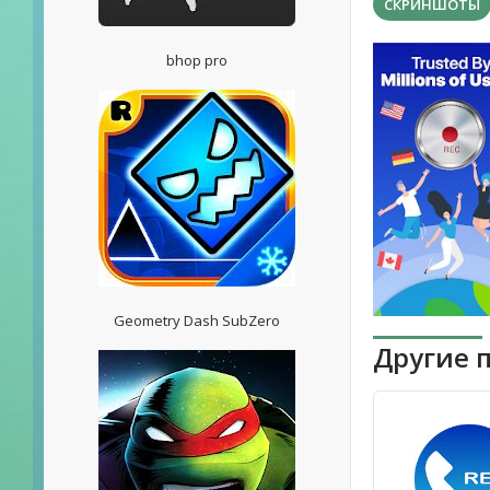
СКРИНШОТЫ
bhop pro
Geometry Dash SubZero
Другие 