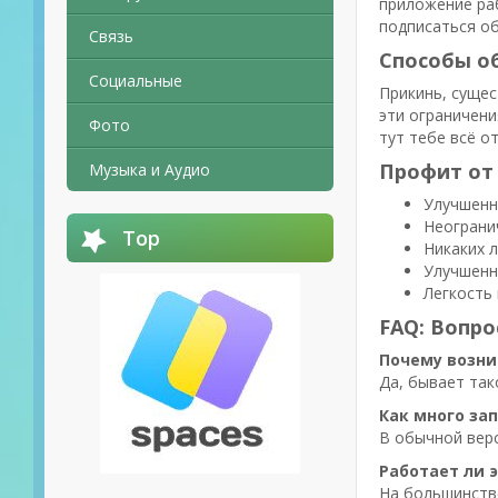
приложение раб
подписаться об
Связь
Способы об
Социальные
Прикинь, сущес
эти ограничени
Фото
тут тебе всё о
Профит от
Музыка и Аудио
Улучшенн
Неограни
Top
Никаких л
Улучшенн
Легкость
FAQ: Вопр
Почему возни
Да, бывает так
Как много зап
В обычной верс
Работает ли э
На большинстве