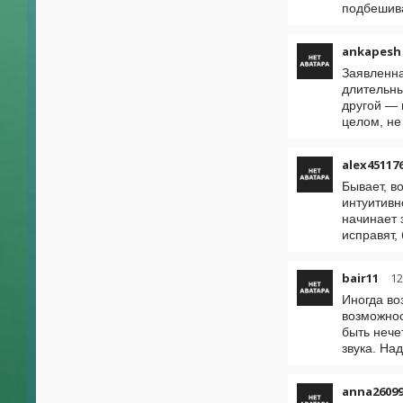
подбешива
ankapesh
Заявленна
длительны
другой — 
целом, не
alex45117
Бывает, в
интуитивн
начинает 
исправят,
bair11
12
Иногда во
возможнос
быть нече
звука. На
anna26099