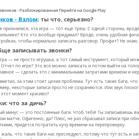
 звонков - Разблокированная
Перейти на Google Play
нков - Взлом
: ты что, серьезно?
е признаемся, эта игра — тот еще треш. С одной стороны, вроде
ильнике? Кто это вообще придумал? Вроде, очень удобная фича
тройках, чтобы нормально записать разговор. Профит? Не знаю,
бще записывать звонки?
игра — не просто игрушка, а тот самый инструмент, который мож
Отчет по игре? Это все можно записать и потом выйти на топо
главное — сделать это с минимальными затратами времени и нер
заметил, за этим стоит целая проблема. Тут есть такие баги, чт
имер, некоторые записи просто не сохраняются. Или звук плохог
 этот момент красиво?
ки: что за дичь?
й минус — это постоянные баги. Чтоб тебя! Ты записываешь ва
ом матче. Офигенно, да? Плюс, не раз сбрасывал записи при обн
ткими, придется потратить кучу времени на перепроверку.
 жаль, что такие баги нас преследуют, потому что тут есть и з