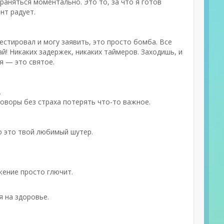
раняться моментально. Это то, за что я готов
нт радует.
естировал и могу заявить, это просто бомба. Все
й! Никаких задержек, никаких таймеров. Заходишь, и
я — это святое.
.
оворы без страха потерять что-то важное.
о это твой любимый шутер.
жение просто глючит.
я на здоровье.