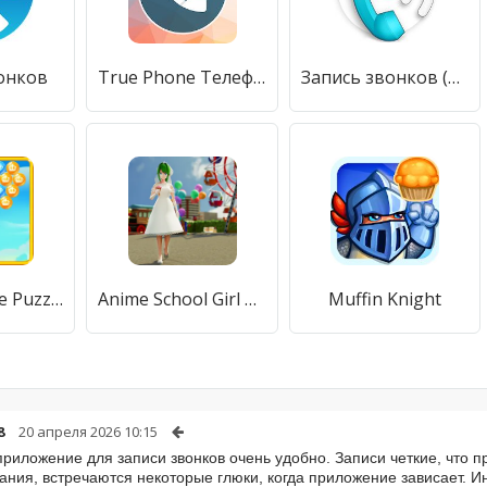
онков
True Phone Телефон, Контакты и Запись звонков
Запись звонков (Бесплатно)
Shoot Bubble Puzzle
Anime School Girl Simulator 3D
Muffin Knight
8
20 апреля 2026 10:15
приложение для записи звонков очень удобно. Записи четкие, что п
ания, встречаются некоторые глюки, когда приложение зависает. Ин