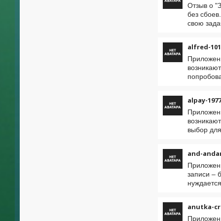
Отзыв о "
без сбоев
свою зада
alfred-10
Приложени
возникают
попробова
alpay-197
Приложени
возникают
выбор для
and-anda
Приложени
записи – 
нуждается
anutka-cr
Приложени