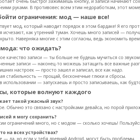
отает очень быстро! Зажимаешь кнопку, и записи начинают сох
еими руками. В противовес всем этим недоработкам, этот моме
ойти ограничения: мод — наше все!
твует мод, который наводит порядок в этом бардаке! Я его прот
я исчезают, как утренний туман. Хочешь много записей — получа
ткрыто. Наверняка многие с этим согласны, ведь экономить врем
 мода: что ожидать?
ое качество записи — ты больше не будешь мучиться со звуком
ченные записи — наконец-то можешь затащить все важные разг
ишних настроек — просто зашел и записал, все как надо.
ая стабильность — прощай, бесконечные глюки и сбросы.
 в использовании — запускаешь и просто записываешь, как будт
осы, которые волнуют каждого
кает такой ужасный звук?
ое. Обычно это связано с настройками девайса, но порой прило
исей я могу сохранить?
ии ограничений много, но с модом — сколько хочешь! Пользуйс
то на всех устройствах?
 — да, но если у тебя древний Android, могут быть проблемы.