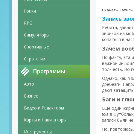
Скачать Запись
Гонки
Запись зво
RPG
Ребята, давайт
звонков на моб
Симуляторы
копаться в нас
Спортивные
Зачем воо
По факту, эта 
Стратегии
важной инфой? 
толк есть. Но 
Программы
Однако, как я 
Авто
дребезги! Напр
дают затащить
Бизнес
Баги и глю
Видео и Редакторы
Еще один жирны
эха в футбольн
Карты и Навигаторы
записи были че
Но, повторюсь,
Инструменты