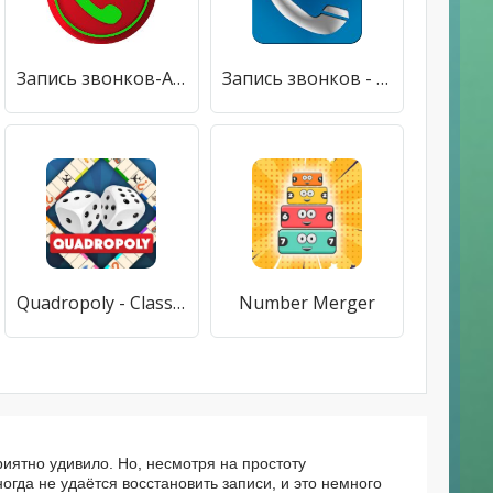
Запись звонков-Автоматич ЗаписьТелефонных звонков
Запись звонков - бесплатно регистратор звонков
Quadropoly - Classic Business
Number Merger
риятно удивило. Но, несмотря на простоту
огда не удаётся восстановить записи, и это немного