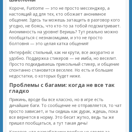
Короче, Funtome — это не просто мессенджер, а
настоящий ад для тех, кто обожает анонимное
общение. Здесь ты можешь затащить в разговор кого
угодно, не боясь, что кто-то за тобой подсматривает.
Анонимность на уровне! Веришь? Тут реально можно
пообщаться с незнакомцами, и это не просто
болтовня — это целая катка общения!
Интерфейс стильный, как ни крути, все аккуратно и
удобно. Поддержка стикеров — не имба, но веселит.
Просто подкидываешь прикольный стикер, и общение
спонтанно становится веселее. Но есть и большие
недостатки, о которых будет ниже.
Проблемы с багами: когда не все так
гладко
Прикинь, вроде бы все классно, но в игре есть
дичайшие баги. То сообщение не отправляется, то чат
просто зависает, и ты сидишь как дурак, ждешь, пока
все вернется в норму. Это бесит жутко, ведь ты же
пришел пообщаться, а тут такая дичь!
Кажется, что разработчики вообще не следят за