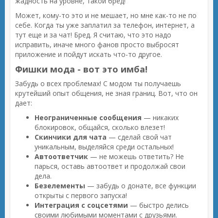
жадность на уровне, такой бред!
Может, кому-то это и не мешает, но мне как-то не по
себе. Когда ты уже заплатил за телефон, интернет, а
тут еще и за чат! Бред. Я считаю, что это надо
исправить, иначе много фанов просто выбросят
приложение и пойдут искать что-то другое.
Фишки мода - вот это имба!
Забудь о всех проблемах! С модом ты получаешь
крутейший опыт общения, не зная границ. Вот, что он
дает:
Неограниченные сообщения
— никаких
блокировок, общайся, сколько влезет!
Скинчики для чата
— сделай свой чат
уникальным, выделяйся среди остальных!
Автоответчик
— не можешь ответить? Не
парься, оставь автоответ и продолжай свои
дела.
Безелементы
— забудь о донате, все функции
открыты с первого запуска!
Интеграция с соцсетями
— быстро делись
своими любимыми моментами с друзьями.