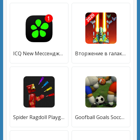
ICQ New Мессенджер: Общение, чат-боты, видеозвонки
Вторжение в галактику: космический шутер
Spider Ragdoll Playground: Iron Human
Goofball Goals Soccer Game 3D