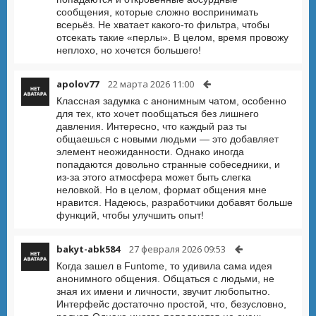
сообщения, которые сложно воспринимать
всерьёз. Не хватает какого-то фильтра, чтобы
отсекать такие «перлы». В целом, время провожу
неплохо, но хочется большего!
apolov77
22 марта 2026 11:00
Классная задумка с анонимным чатом, особенно
для тех, кто хочет пообщаться без лишнего
давления. Интересно, что каждый раз ты
общаешься с новыми людьми — это добавляет
элемент неожиданности. Однако иногда
попадаются довольно странные собеседники, и
из-за этого атмосфера может быть слегка
неловкой. Но в целом, формат общения мне
нравится. Надеюсь, разработчики добавят больше
функций, чтобы улучшить опыт!
bakyt-abk584
27 февраля 2026 09:53
Когда зашел в Funtome, то удивила сама идея
анонимного общения. Общаться с людьми, не
зная их имени и личности, звучит любопытно.
Интерфейс достаточно простой, что, безусловно,