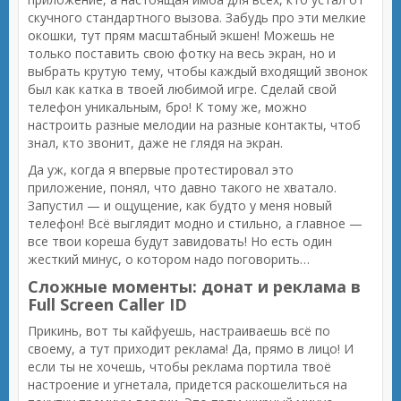
скучного стандартного вызова. Забудь про эти мелкие
окошки, тут прям масштабный экшен! Можешь не
только поставить свою фотку на весь экран, но и
выбрать крутую тему, чтобы каждый входящий звонок
был как катка в твоей любимой игре. Сделай свой
телефон уникальным, бро! К тому же, можно
настроить разные мелодии на разные контакты, чтоб
знал, кто звонит, даже не глядя на экран.
Да уж, когда я впервые протестировал это
приложение, понял, что давно такого не хватало.
Запустил — и ощущение, как будто у меня новый
телефон! Всё выглядит модно и стильно, а главное —
все твои кореша будут завидовать! Но есть один
жесткий минус, о котором надо поговорить…
Сложные моменты: донат и реклама в
Full Screen Caller ID
Прикинь, вот ты кайфуешь, настраиваешь всё по
своему, а тут приходит реклама! Да, прямо в лицо! И
если ты не хочешь, чтобы реклама портила твоё
настроение и угнетала, придется раскошелиться на