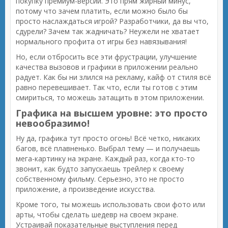
покупку премиум-версии. Это прям жирный минус,
потому что зачем платить, если можно было бы
просто наслаждаться игрой? Разработчики, да вы что,
сдурели? Зачем так жадничать? Неужели не хватает
нормального профита от игры без навязывания!
Но, если отбросить все эти фрустрации, улучшение
качества вызовов и графики в приложении реально
радует. Как бы ни злился на рекламу, кайф от стиля всё
равно перевешивает. Так что, если ты готов с этим
смириться, то можешь затащить в этом приложении.
Графика на высшем уровне: это просто
невообразимо!
Ну да, графика тут просто огонь! Всё четко, никаких
багов, всё плавненько. Выбрал тему — и получаешь
мега-картинку на экране. Каждый раз, когда кто-то
звонит, как будто запускаешь трейлер к своему
собственному фильму. Серьезно, это не просто
приложение, а произведение искусства.
Кроме того, ты можешь использовать свои фото или
арты, чтобы сделать шедевр на своем экране.
Устраивай показательные выступления перед