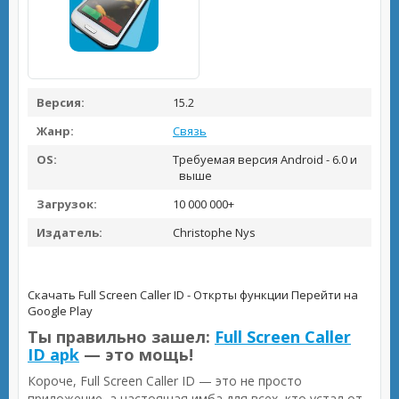
Версия:
15.2
Жанр:
Связь
OS:
Требуемая версия Android - 6.0 и
выше
Загрузок:
10 000 000+
Издатель:
Christophe Nys
Скачать Full Screen Caller ID - Открты функции
Перейти на
Google Play
Ты правильно зашел:
Full Screen Caller
ID apk
— это мощь!
Короче, Full Screen Caller ID — это не просто
приложение, а настоящая имба для всех, кто устал от