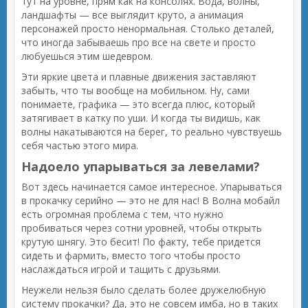
тут на уровне, прям как на консолях. Вода, волны,
ландшафты — все выглядит круто, а анимация
персонажей просто ненормальная. Столько деталей,
что иногда забываешь про все на свете и просто
любуешься этим шедевром.
Эти яркие цвета и плавные движения заставляют
забыть, что ты вообще на мобильном. Ну, сами
понимаете, графика — это всегда плюс, который
затягивает в катку по уши. И когда ты видишь, как
волны накатываются на берег, то реально чувствуешь
себя частью этого мира.
Надоело упарываться за левелами?
Вот здесь начинается самое интересное. Упарываться
в прокачку серийно — это не для нас! В Волна мобайл
есть огромная проблема с тем, что нужно
пробиваться через сотни уровней, чтобы открыть
крутую шнягу. Это бесит! По факту, тебе придется
сидеть и фармить, вместо того чтобы просто
наслаждаться игрой и тащить с друзьями.
Неужели нельзя было сделать более дружелюбную
систему прокачки? Да, это не совсем имба, но в таких