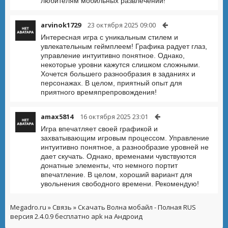
любителям мобильных развлечений!
arvinok1729
23 октября 2025 09:00
Интересная игра с уникальным стилем и
увлекательным геймплеем! Графика радует глаз,
управление интуитивно понятное. Однако,
некоторые уровни кажутся слишком сложными.
Хочется большего разнообразия в заданиях и
персонажах. В целом, приятный опыт для
приятного времяпрепровождения!
amax5814
16 октября 2025 23:01
Игра впечатляет своей графикой и
захватывающим игровым процессом. Управление
интуитивно понятное, а разнообразие уровней не
дает скучать. Однако, временами чувствуются
донатные элементы, что немного портит
впечатление. В целом, хороший вариант для
увольнения свободного времени. Рекомендую!
Megadro.ru
»
Связь
» Скачать Волна мобайл - Полная RUS
версия 2.4.0.9 бесплатно apk на Андроид