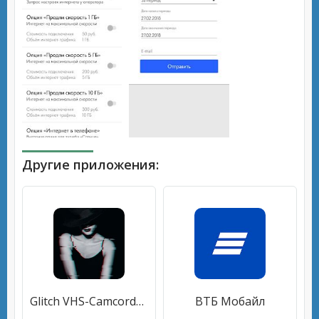
Другие приложения:
Glitch VHS-Camcorder,VHS,Glitch,Волна пара,ретро
ВТБ Мобайл