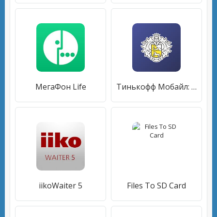
МегаФон Life
Тинькофф Мобайл: оператор мобильной связи
iikoWaiter 5
Files To SD Card