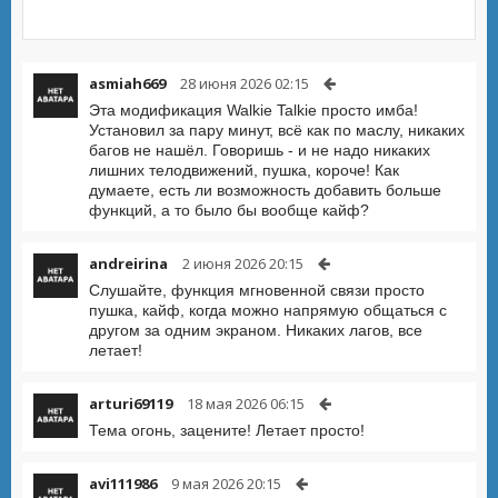
asmiah669
28 июня 2026 02:15
Эта модификация Walkie Talkie просто имба!
Установил за пару минут, всё как по маслу, никаких
багов не нашёл. Говоришь - и не надо никаких
лишних телодвижений, пушка, короче! Как
думаете, есть ли возможность добавить больше
функций, а то было бы вообще кайф?
andreirina
2 июня 2026 20:15
Слушайте, функция мгновенной связи просто
пушка, кайф, когда можно напрямую общаться с
другом за одним экраном. Никаких лагов, все
летает!
arturi69119
18 мая 2026 06:15
Тема огонь, зацените! Летает просто!
avi111986
9 мая 2026 20:15