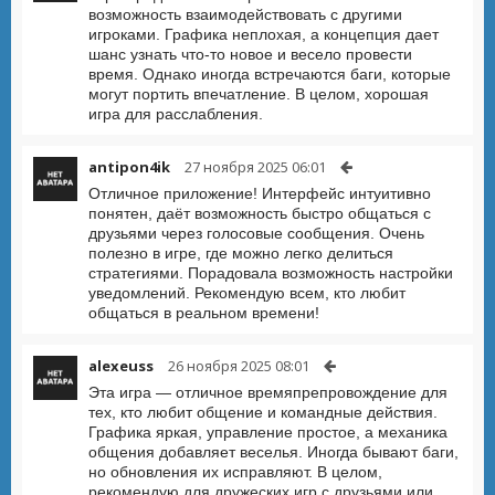
возможность взаимодействовать с другими
игроками. Графика неплохая, а концепция дает
шанс узнать что-то новое и весело провести
время. Однако иногда встречаются баги, которые
могут портить впечатление. В целом, хорошая
игра для расслабления.
antipon4ik
27 ноября 2025 06:01
Отличное приложение! Интерфейс интуитивно
понятен, даёт возможность быстро общаться с
друзьями через голосовые сообщения. Очень
полезно в игре, где можно легко делиться
стратегиями. Порадовала возможность настройки
уведомлений. Рекомендую всем, кто любит
общаться в реальном времени!
alexeuss
26 ноября 2025 08:01
Эта игра — отличное времяпрепровождение для
тех, кто любит общение и командные действия.
Графика яркая, управление простое, а механика
общения добавляет веселья. Иногда бывают баги,
но обновления их исправляют. В целом,
рекомендую для дружеских игр с друзьями или