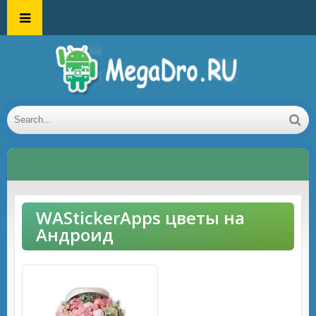
WAStickerApps цветы на
Андроид