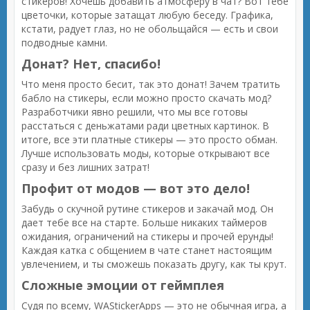
стикеров! Хочешь добавить атмосферу в чат? Вот тебе
цветочки, которые затащат любую беседу. Графика,
кстати, радует глаз, но не обольщайся — есть и свои
подводные камни.
Донат? Нет, спасибо!
Что меня просто бесит, так это донат! Зачем тратить
бабло на стикеры, если можно просто скачать мод?
Разработчики явно решили, что мы все готовы
расстаться с деньжатами ради цветных картинок. В
итоге, все эти платные стикеры — это просто обман.
Лучше использовать моды, которые открывают все
сразу и без лишних затрат!
Профит от модов — вот это дело!
Забудь о скучной рутине стикеров и закачай мод. Он
дает тебе все на старте. Больше никаких таймеров
ожидания, ограничений на стикеры и прочей ерунды!
Каждая катка с общением в чате станет настоящим
увлечением, и ты сможешь показать другу, как ты крут.
Сложные эмоции от геймплея
Судя по всему, WAStickerApps — это не обычная игра, а