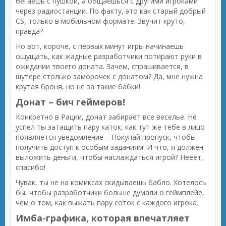
бегаешь с пушкой, а общаешься с другими игроками
через радиостанции. По факту, это как старый добрый
CS, только в мобильном формате. Звучит круто,
правда?
Но вот, короче, с первых минут игры начинаешь
ощущать, как жадные разработчики потирают руки в
ожидании твоего доната. Зачем, спрашивается, в
шутере столько заморочек с донатом? Да, мне нужна
крутая броня, но не за такие бабки!
Донат – бич геймеров!
Конкретно в Рации, донат забирает все веселье. Не
успел ты затащить пару каток, как тут же тебе в лицо
появляется уведомление – Покупай пропуск, чтобы
получить доступ к особым заданиям! И что, я должен
выложить деньги, чтобы наслаждаться игрой? Нееет,
спасибо!
Чувак, ты не на комиксах скидываешь бабло. Хотелось
бы, чтобы разработчики больше думали о геймплейе,
чем о том, как выжать пару соток с каждого игрока.
Имба-графика, которая впечатляет