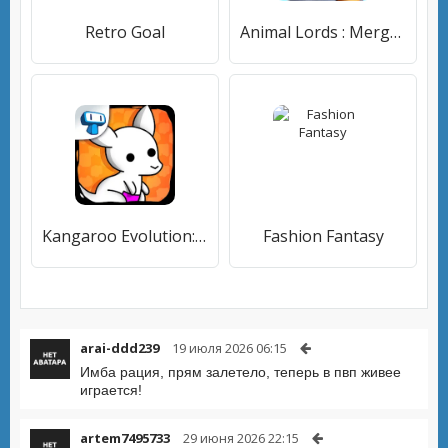
Retro Goal
Animal Lords : Merge & Rumble
Kangaroo Evolution: Simulator
Fashion Fantasy
arai-ddd239
19 июля 2026 06:15
Имба рация, прям залетело, теперь в пвп живее
играется!
artem7495733
29 июня 2026 22:15