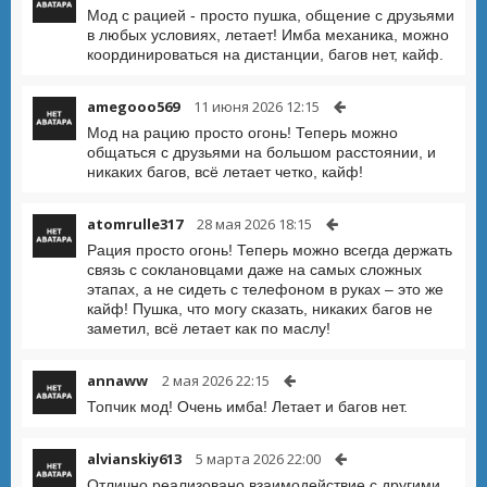
Мод с рацией - просто пушка, общение с друзьями
в любых условиях, летает! Имба механика, можно
координироваться на дистанции, багов нет, кайф.
amegooo569
11 июня 2026 12:15
Мод на рацию просто огонь! Теперь можно
общаться с друзьями на большом расстоянии, и
никаких багов, всё летает четко, кайф!
atomrulle317
28 мая 2026 18:15
Рация просто огонь! Теперь можно всегда держать
связь с соклановцами даже на самых сложных
этапах, а не сидеть с телефоном в руках – это же
кайф! Пушка, что могу сказать, никаких багов не
заметил, всё летает как по маслу!
annaww
2 мая 2026 22:15
Топчик мод! Очень имба! Летает и багов нет.
alvianskiy613
5 марта 2026 22:00
Отлично реализовано взаимодействие с другими