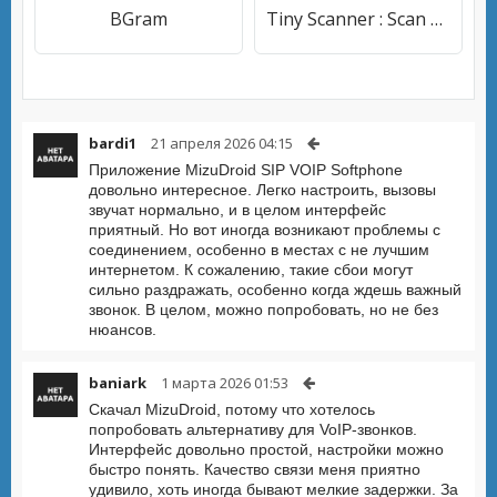
BGram
Tiny Scanner : Scan Doc to PDF
bardi1
21 апреля 2026 04:15
Приложение MizuDroid SIP VOIP Softphone
довольно интересное. Легко настроить, вызовы
звучат нормально, и в целом интерфейс
приятный. Но вот иногда возникают проблемы с
соединением, особенно в местах с не лучшим
интернетом. К сожалению, такие сбои могут
сильно раздражать, особенно когда ждешь важный
звонок. В целом, можно попробовать, но не без
нюансов.
baniark
1 марта 2026 01:53
Скачал MizuDroid, потому что хотелось
попробовать альтернативу для VoIP-звонков.
Интерфейс довольно простой, настройки можно
быстро понять. Качество связи меня приятно
удивило, хоть иногда бывают мелкие задержки. За