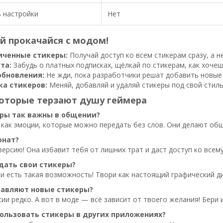
 настройки
Нет
й прокачайся с модом!
иченные стикеры:
Получай доступ ко всем стикерам сразу, а н
та:
Забудь о платных подписках, щёлкай по стикерам, как хочеш
обновления:
Не жди, пока разработчики решат добавить новые 
ка стикеров:
Меняй, добавляй и удаляй стикеры под свой стил
которые терзают душу геймера
ры так важны в общении?
как эмоции, которые можно передать без слов. Они делают общ
онат?
ерсию! Она избавит тебя от лишних трат и даст доступ ко всему
дать свои стикеры?
ии есть такая возможность! Твори как настоящий графический д
бавляют новые стикеры?
ии редко. А вот в моде — всё зависит от твоего желания! Бери 
ользовать стикеры в других приложениях?