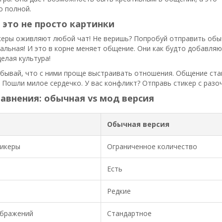
о полной.
это не просто картинки
керы оживляют любой чат! Не веришь? Попробуй отправить обыч
альная! И это в корне меняет общение. Они как будто добавляют
целая культура!
абывай, что с ними проще выстраивать отношения. Общение ст
Пошли милое сердечко. У вас конфликт? Отправь стикер с разоч
авнения: обычная vs мод версия
Обычная версия
тикеры
Ограниченное количество
Есть
Редкие
ображений
Стандартное