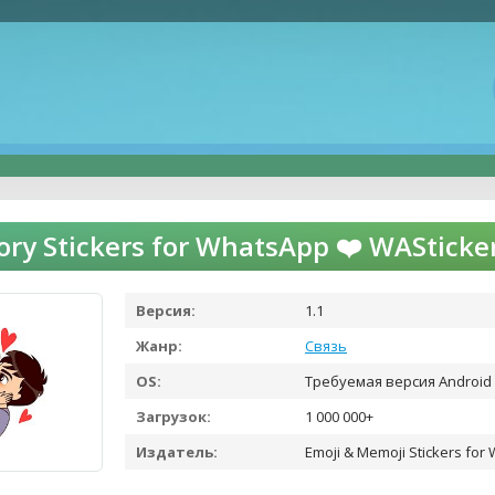
tory Stickers for WhatsApp ❤️ WAStic
Версия:
1.1
Жанр:
Связь
OS:
Требуемая версия Android 
Загрузок:
1 000 000+
Издатель:
Emoji & Memoji Stickers for