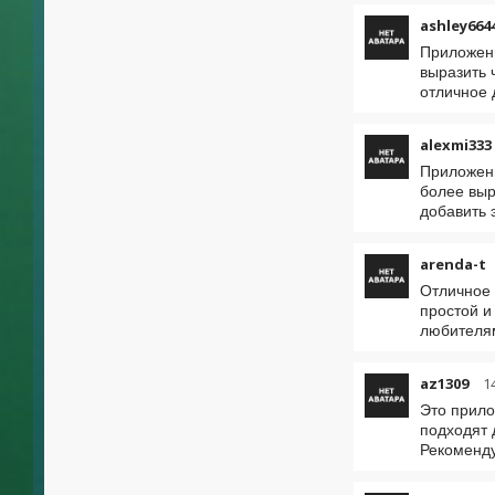
ashley664
Приложени
выразить 
отличное 
alexmi333
Приложени
более выр
добавить 
arenda-t
Отличное 
простой и
любителя
az1309
1
Это прило
подходят 
Рекоменду