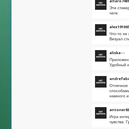
altaro748
Эти стике
чате.
alex19106
Что-то не
Визуал ст
aliska---
Приложени
Удобный и
andrefab
Отличное 
способами
намного и
antoner8
Игра инте
чувства. 