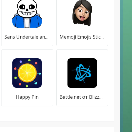
Sans Undertale and Deltarune Stickers for WhatsApp
Memoji Emojis Stickers For WhatsApp WAStickerApps
Happy Pin
Battle.net от Blizzard