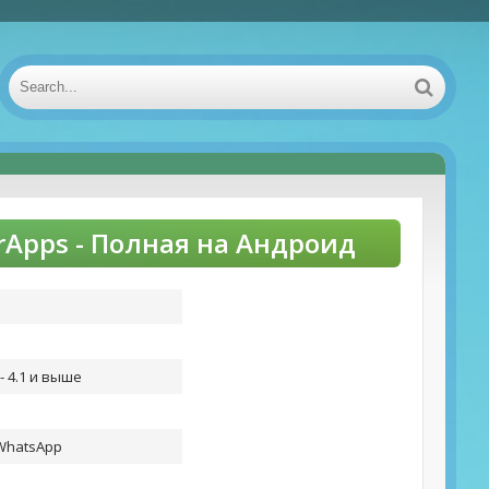
kerApps - Полная на Андроид
- 4.1 и выше
 WhatsApp