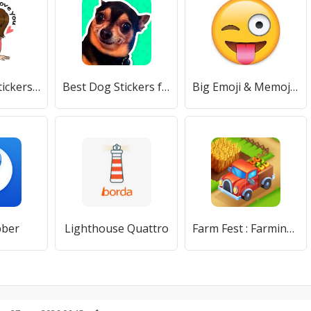
Love Story Stickers - WAStickerApps
Best Dog Stickers for WhatsApp WAStickerApps
Big Emoji & Memoji Stickers For Whatsapp
bber
Lighthouse Quattro
Farm Fest : Farming Games