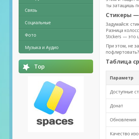
ты затащишь п
Связь
Стикеры — 
Социальные
Задумайся: сти
Разница колосс
Фото
Stickers — это 
При этом, не з
Музыка и Аудио
пофлиртовать? 
Таблица ср
Top
Параметр
Доступные с
Донат
Обновления
Качество из