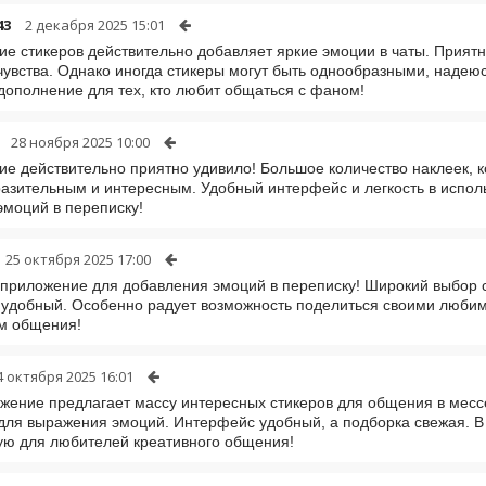
43
2 декабря 2025 15:01
е стикеров действительно добавляет яркие эмоции в чаты. Прия
чувства. Однако иногда стикеры могут быть однообразными, надею
дополнение для тех, кто любит общаться с фаном!
28 ноября 2025 10:00
е действительно приятно удивило! Большое количество наклеек, 
азительным и интересным. Удобный интерфейс и легкость в испо
эмоций в переписку!
25 октября 2025 17:00
приложение для добавления эмоций в переписку! Широкий выбор с
 удобный. Особенно радует возможность поделиться своими люби
м общения!
4 октября 2025 16:01
жение предлагает массу интересных стикеров для общения в месс
для выражения эмоций. Интерфейс удобный, а подборка свежая. 
ю для любителей креативного общения!