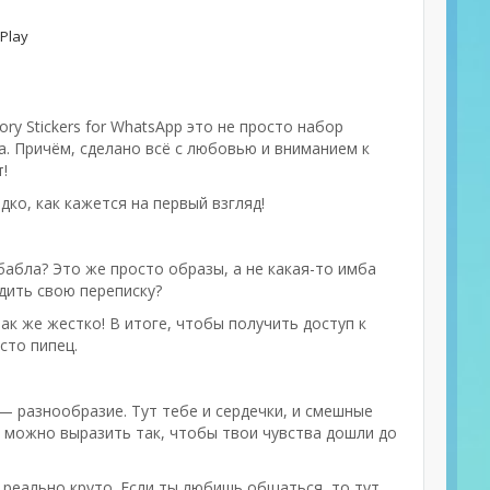
Play
y Stickers for WhatsApp это не просто набор
а. Причём, сделано всё с любовью и вниманием к
!
дко, как кажется на первый взгляд!
абла? Это же просто образы, а не какая-то имба
удить свою переписку?
так же жестко! В итоге, чтобы получить доступ к
сто пипец.
с — разнообразие. Тут тебе и сердечки, и смешные
е можно выразить так, чтобы твои чувства дошли до
 реально круто. Если ты любишь общаться, то тут