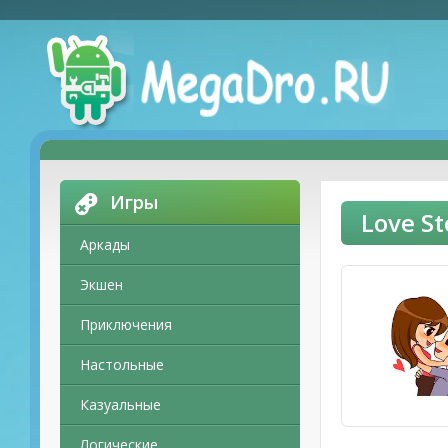
Игры
Love S
Аркады
Экшен
Приключения
Настольные
Казуальные
Логические