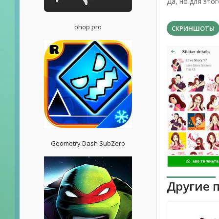
Да, но для это
bhop pro
СКРИНШОТЫ
Geometry Dash SubZero
Другие 