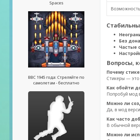
Spaces
Возможность
Стабильны
Неогран
Без дона
Частые 
Настрой
Вопросы, 
Почему стике
ВВС 1945 года: Стреляйте по
Стикеры — это 
самолетам - бесплатно
Как обойти д
Попробуй мод в
Можно ли соз
Да, в мод верс
Как часто до
В обычной верс
Можно ли исп