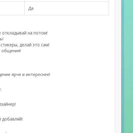
Да
е откладывай на потом!
ь!
стикеры, делай это сам!
ь общения!
ение ярче и интереснее!
.
изайнер!
и добавляй!