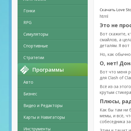
Скачать Love Sto
Гонки
html
RPG
Это не про
Вот скажите, к
Симуляторы
смайлов, а цел
деталям. Я вот
Спортивные
Но, как обычно
Стратегии
О, нет! До
Программы
Вот что меня р
для Clash of C
Авто
Всё из-за этог
крутым стикера
Бизнес
Плюсы, рад
Видео и Редакторы
Как бы там ни 
мемы, и всё, ч
Карты и Навигаторы
собеседника за
Инструменты
Этим и тащит и