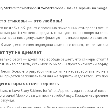
ry Stickers for WhatsApp ❤️ WAStickerApps - Полная
Перейти на Google 
сто стикеры — это любовь!
то не любит общаться с помощью прикольных стикеров? Love Stor
ая эмоция! Ты можешь передать свои чувства, не говоря ни слов
 сам через них с девушками флиртую — стикеры просто зажигают
 бывает, есть и своя подводная камень. Готовься, не всё так сла
нат тут не дремлет
еально бесит — донат! Кто вообще решает, что стикеры стоят б
lans! За что платить, если можно было бы просто качнуть и зафл
о бесит. Ясно, что разработчики хотят на нас заработать, но не 
м, придётся раскошелиться или же терпеть недостаток. Это про
и которых стоит терпеть
было, в Love Story Stickers for WhatsApp есть один весомый плю
то угодно! Можно разгуляться на любой вкус. Каждое настроени
 секунды.
гра. Она даёт возможность быть креативным в общении, а это -