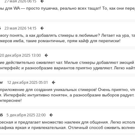
1
27 мая 2026 06:15
ры для WA — просто пушечка, реально всех тащат! То, как они пер
5
23 мая 2026 14:15
 могу понять, а как добавлять стикеры в любимые? Летает на ура, т
икеров имба, такие романтичные, прям кайф для переписки!
20 декабря 2025 13:00
е действительно оживляет чат. Милые стикеры добавляют эмоций 
нтерфейс и разнообразие вариантов приятно удивляют. Легко най
er
12 декабря 2025 05:01
приложение для создания уникальных стикеров! Очень приятно, чт
. Интерфейс интуитивно понятен, а разнообразие выборов радует.
нтереснее!
85
5 декабря 2025 22:00
ресная и предлагает множество наклеек для общения. Легко испол
Графика яркая и привлекательная. Отличный способ оживить волнен