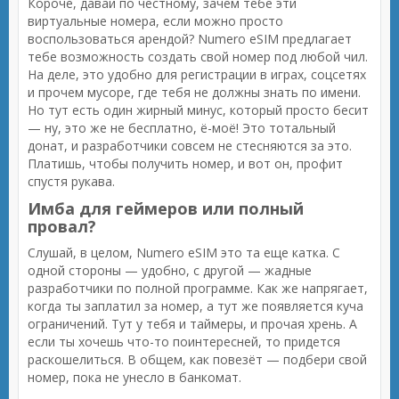
Короче, давай по честному, зачем тебе эти
виртуальные номера, если можно просто
воспользоваться арендой? Numero eSIM предлагает
тебе возможность создать свой номер под любой чил.
На деле, это удобно для регистрации в играх, соцсетях
и прочем мусоре, где тебя не должны знать по имени.
Но тут есть один жирный минус, который просто бесит
— ну, это же не бесплатно, ё-моё! Это тотальный
донат, и разработчики совсем не стесняются за это.
Платишь, чтобы получить номер, и вот он, профит
спустя рукава.
Имба для геймеров или полный
провал?
Слушай, в целом, Numero eSIM это та еще катка. С
одной стороны — удобно, с другой — жадные
разработчики по полной программе. Как же напрягает,
когда ты заплатил за номер, а тут же появляется куча
ограничений. Тут у тебя и таймеры, и прочая хрень. А
если ты хочешь что-то поинтересней, то придется
раскошелиться. В общем, как повезёт — подбери свой
номер, пока не унесло в банкомат.