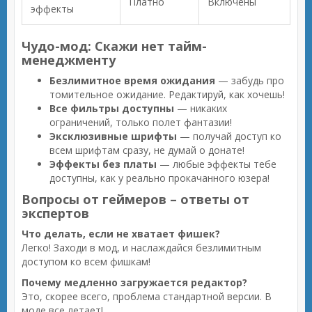
Платно
Включены
эффекты
Чудо-мод: Скажи нет тайм-
менеджменту
Безлимитное время ожидания
— забудь про
томительное ожидание. Редактируй, как хочешь!
Все фильтры доступны
— никаких
ограничений, только полет фантазии!
Эксклюзивные шрифты
— получай доступ ко
всем шрифтам сразу, не думай о донате!
Эффекты без платы
— любые эффекты тебе
доступны, как у реально прокачанного юзера!
Вопросы от геймеров – ответы от
экспертов
Что делать, если не хватает фишек?
Легко! Заходи в мод, и наслаждайся безлимитным
доступом ко всем фишкам!
Почему медленно загружается редактор?
Это, скорее всего, проблема стандартной версии. В
моде все летает!