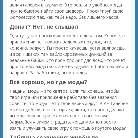
целая галерея в кармане. Это реально удобно, когда
нужно быстро найти свои шедевры. Проектируй свою
фотосессию так, как тебе надо, без лишнего хаоса.
Донат? Нет, не слышал
О, и тут у нас проскочил момент с донатом. Короче, в
приложении нет никаких задорных покупок, что,
конечно, радует. Ты просто качаешь, устанавливаешь,
и всё! Никаких там заблокированных функций за
реальные бабки. Это прям профит для всех, кто хочет
просто наслаждаться, а не выкидывать бабло налево и
направо. Разработчики, вы молодцы!
Всё хорошо, но где моды?
Пацаны, моды – это святое. Если ты хочешь, чтобы
твоя игра или приложение работало без зазрения
совести, то моды – это твой верный друг. В A+ Галерее
можно добавить некоторые фишки, которые сделают
использование приложения просто огненным.
Задумайся – зачем страдать, когда можно просто
взять и улучшить свою игру с помощью крутого мода?
Таблица сравнения: живём по