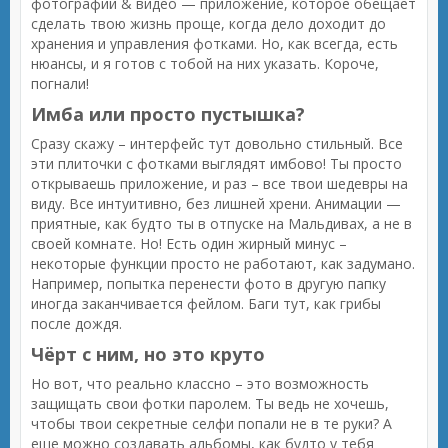
фотографий & видео — приложение, которое обещает
сделать твою жизнь проще, когда дело доходит до
хранения и управления фотками. Но, как всегда, есть
нюансы, и я готов с тобой на них указать. Короче,
погнали!
Имба или просто пустышка?
Сразу скажу – интерфейс тут довольно стильный. Все
эти плиточки с фотками выглядят имбово! Ты просто
открываешь приложение, и раз – все твои шедевры на
виду. Все интуитивно, без лишней хрени. Анимации —
приятные, как будто ты в отпуске на Мальдивах, а не в
своей комнате. Но! Есть один жирный минус –
некоторые функции просто не работают, как задумано.
Например, попытка перенести фото в другую папку
иногда заканчивается фейлом. Баги тут, как грибы
после дождя.
Чёрт с ним, но это круто
Но вот, что реально классно – это возможность
защищать свои фотки паролем. Ты ведь не хочешь,
чтобы твои секретные селфи попали не в те руки? А
еще можно создавать альбомы, как будто у тебя