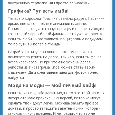
внутреннюю терпелку, или просто забиваешь.
Графика? Тут есть имба!
Теперь о хорошем. Графика реально радует. Картинки
яркие, цвета сочные, все анимации плавные.
Понимаешь, когда ты запустил игру и она не выглядит
как старый чёрно-белый фильм — это уже хорошо. А
если ты любишь разгуливать по цифровым подиумам,
то по сути ты попал в тренды.
Разработка визуалов явно не экономила, и это
помогает зацепить на долго. Так что, если ты фанат
всего красивого, но при этом не хочешь делать
репосты из Инстаграма, игра может стать твоим
спасением. Да и креативные идеи для фоток точно
найдутся.
Мода на моды — мой личный кайф!
Если ты, как и я, обожаешь моды, то это твой шанс. В
интернете куча прокачанных версий, которые могут
сделать твой досуг легче. Можешь забыть про все
донаты, и просто затащить заветный скин, который
сэкономит кучу времени. И не говори, что это не