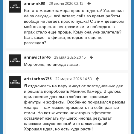
anna-nk93
29 июня 2026 02:15
Вот это макияж камера просто годнота! Установил
её за секунды, всё летает, сайз во время работы
вообще не лагает, просто пушка! С этим девайсом
мой аватар стал неотразимым, и побеждать в
играх стало ещё проще. Кому она уже залетела?
Есть какие-то фишки, которые я еще не
разглядел?
annavictor46
29 мая 2026 20:15
Мод огонь, но иногда лагает.
aristarhov755
22 марта 2026 14:53
Я отдалилась на пару минут от повседневных дел
и решила попробовать Макияж Камеру. В целом,
приложение довольно забавное, красивые
фильтры и эффекты. Особенно понравился режим
«жанр» – там можно примерить на себя разные
стили. Но вот качество некоторых эффектов
оставляет желать лучшего: иногда результат
слишком искусственный и отталкивающий.
Хорошая идея, но есть куда расти!