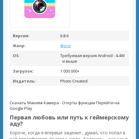
Версия:
6.8.6
Жанр:
Фото
OS:
Требуемая версия Android - 4.4W
и выше
Загрузок:
1 000 000+
Издатель:
Photo Created
Скачать Макияж Камера - Открты функции
Перейти на
Google Play
Первая любовь или путь к геймерскому
аду?
Короче, когда я впервые заценил , думал, что попал в
рай для геймеров. Красота, мода, фоточки — всё как я