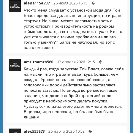
alena115a737
26 июля 2026 16:15
Что-то меня смущает с установкой мода для Той
Бласт, вроде все делать по инструкции, но игра не
стартует. Не знаю, может, несовместимость с
устройством? Производительность на родном
геймплее летает, а вот с модом пока тухло. Кто-то
уже сталкивался с такими проблемами или это
только у меня??? Багов не наблюдал, но вот с
началом тяжко.
amritsamra560
12 апреля 2026 12:15
Каждый раз, когда запускаю Той Бласт, ловлю себя
на мысли, что игра затягивает куда больше, чем
ожидал. Уровни довольно разнообразные, а
головоломки порой действительно заставляют
почесать затылок. Но иногда встречаются такие
задания, что даже с доброй стратегией дело
приходит к необходимости делать покупки.
Чувствую, что из-за этого азарт немного теряется.
В целом, игра неплохая, но баланс был бы не
лишним.
alex555873
26 марта 2026 10:53