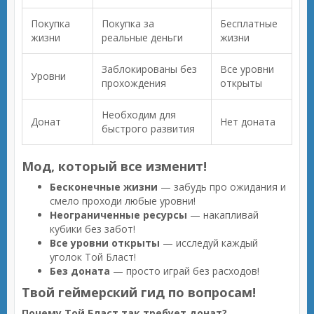
Покупка
Покупка за
Бесплатные
жизни
реальные деньги
жизни
Заблокированы без
Все уровни
Уровни
прохождения
открыты
Необходим для
Донат
Нет доната
быстрого развития
Мод, который все изменит!
Бесконечные жизни
— забудь про ожидания и
смело проходи любые уровни!
Неограниченные ресурсы
— накапливай
кубики без забот!
Все уровни открыты
— исследуй каждый
уголок Той Бласт!
Без доната
— просто играй без расходов!
Твой геймерский гид по вопросам!
Почему Той Бласт так требует донат?