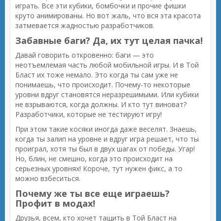
играть. Все эти кубики, бомбочки и прочие фишки
круто анимированы. Но вот жаль, что вся эта красота
затмевается жадностью разработчиков.
Забавные баги? Да, их тут целая пачка!
Давай говорить откровенно: баги — это
неотъемлемая часть любой мобильной игры. И в Той
Бласт их тоже немало. Это когда ты сам уже не
понимаешь, что происходит. Почему-то некоторые
уровни вдруг становятся неразрешимыми. Или кубики
не взрываются, когда должны. И кто тут виноват?
Разработчики, которые не тестируют игру!
При этом такие косяки иногда даже веселят. Знаешь,
когда ты залип на уровне и вдруг игра решает, что ты
проиграл, хотя ты был в двух шагах от победы. Угар!
Но, блин, не смешно, когда это происходит на
серьезных уровнях! Короче, тут нужен фикс, а то
можно взбеситься.
Почему же ты все еще играешь?
Профит в модах!
Друзья, всем, кто хочет тащить в Той Бласт на