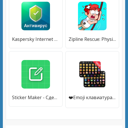
Kaspersky Internet Security: Антивирус и Защита
Zipline Rescue: Physics Game
Sticker Maker - Сделайте стикерпак
❤️Emoji клавиатура - милые смайлики, GIF, стикеры