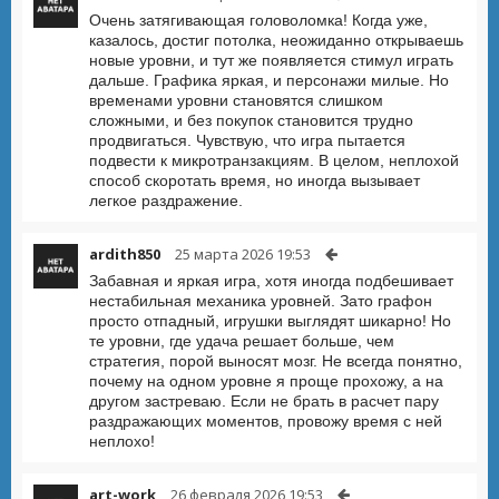
Очень затягивающая головоломка! Когда уже,
казалось, достиг потолка, неожиданно открываешь
новые уровни, и тут же появляется стимул играть
дальше. Графика яркая, и персонажи милые. Но
временами уровни становятся слишком
сложными, и без покупок становится трудно
продвигаться. Чувствую, что игра пытается
подвести к микротранзакциям. В целом, неплохой
способ скоротать время, но иногда вызывает
легкое раздражение.
ardith850
25 марта 2026 19:53
Забавная и яркая игра, хотя иногда подбешивает
нестабильная механика уровней. Зато графон
просто отпадный, игрушки выглядят шикарно! Но
те уровни, где удача решает больше, чем
стратегия, порой выносят мозг. Не всегда понятно,
почему на одном уровне я проще прохожу, а на
другом застреваю. Если не брать в расчет пару
раздражающих моментов, провожу время с ней
неплохо!
art-work
26 февраля 2026 19:53