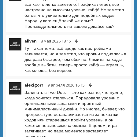
все как-то легко залетело. Графика летает, всё
настроено на высоком уровне, кайф! Не заметил
багов, что удивительно для подобных модов.
Народ, у кого ещё такой же опыт?
Производительность на вашем девайсе как?
aliven
8 мая 2026 18:15
Тут такая тема: всё вроде как настройками
заливается, но я заметил, что уровни поднялись в
два раза быстрее, чем обычно. Лимиты на ходы
вообще выбиты, теперь просто кайф — играешь,
как хочешь, без нервов.
alexigor1
9 апреля 2026 16:15
Залипать в Two Dots — это как раз то, что нужно,
когда хочется отвлечься. Порадовали уровни с
оригинальными задачами и приятный
минималистичный дизайн. Но иногда, бывает, что
прогресс тупо останавливается из-за нехватки
ходов или стараешься пройти уровень, а он
кажется невыносимо сложным. В целом, игра
затягивает, но пара моментов заставляет
поругаться.