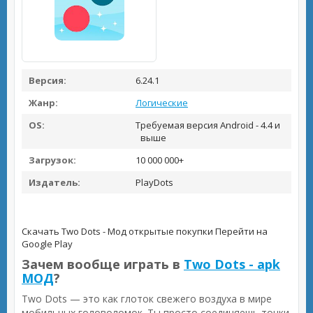
Версия:
6.24.1
Жанр:
Логические
OS:
Требуемая версия Android - 4.4 и
выше
Загрузок:
10 000 000+
Издатель:
PlayDots
Скачать Two Dots - Мод открытые покупки
Перейти на
Google Play
Зачем вообще играть в
Two Dots - apk
МОД
?
Two Dots — это как глоток свежего воздуха в мире
мобильных головоломок. Ты просто соединяешь точки