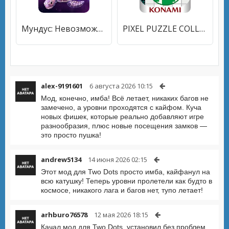
Мундус: Невозможная Вселенная
PIXEL PUZZLE COLLECTION
alex-9191601
6 августа 2026 10:15
Мод, конечно, имба! Всё летает, никаких багов не
замечено, а уровни проходятся с кайфом. Куча
новых фишек, которые реально добавляют игре
разнообразия, плюс новые посещения замков —
это просто пушка!
andrew5134
14 июня 2026 02:15
Этот мод для Two Dots просто имба, кайфанул на
всю катушку! Теперь уровни пролетели как будто в
космосе, никакого лага и багов нет, тупо летает!
arhburo76578
12 мая 2026 18:15
Качал мод для Two Dots, установил без проблем,