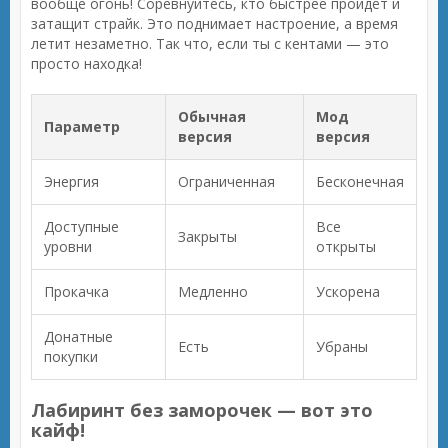
вообще огонь! Соревнуйтесь, кто быстрее пройдёт и
затащит страйк. Это поднимает настроение, а время
летит незаметно. Так что, если ты с кентами — это
просто находка!
Обычная
Мод
Параметр
версия
версия
Энергия
Ограниченная
Бесконечная
Доступные
Все
Закрыты
уровни
открыты
Прокачка
Медленно
Ускорена
Донатные
Есть
Убраны
покупки
Лабиринт без заморочек — вот это
кайф!