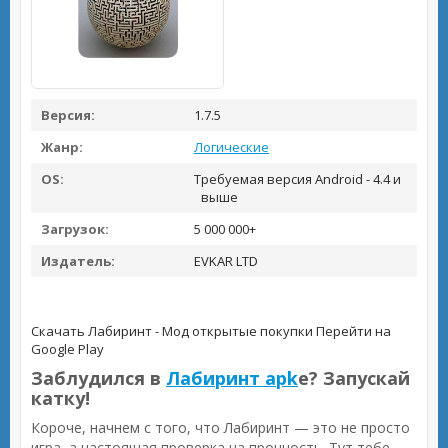
Версия:
1.7.5
Жанр:
Логические
OS:
Требуемая версия Android - 4.4 и
выше
Загрузок:
5 000 000+
Издатель:
EVKAR LTD
Скачать Лабиринт - Мод открытые покупки
Перейти на
Google Play
Заблудился в
Лабиринт apk
е? Запускай
катку!
Короче, начнем с того, что Лабиринт — это не просто
игра, а настоящая проверка на прочность. Тут тебе