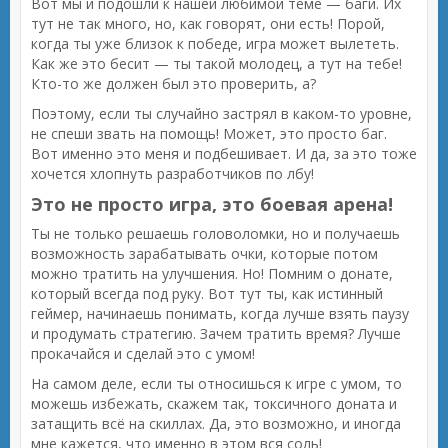
Вот мы и подошли к нашей любимой теме — баги. Их
тут не так много, но, как говорят, они есть! Порой,
когда ты уже близок к победе, игра может вылететь.
Как же это бесит — ты такой молодец, а тут на тебе!
Кто-то же должен был это проверить, а?
Поэтому, если ты случайно застрял в каком-то уровне,
не спеши звать на помощь! Может, это просто баг.
Вот именно это меня и подбешивает. И да, за это тоже
хочется хлопнуть разработчиков по лбу!
Это не просто игра, это боевая арена!
Ты не только решаешь головоломки, но и получаешь
возможность зарабатывать очки, которые потом
можно тратить на улучшения. Но! Помним о донате,
который всегда под руку. Вот тут ты, как истинный
геймер, начинаешь понимать, когда лучше взять паузу
и продумать стратегию. Зачем тратить время? Лучше
прокачайся и сделай это с умом!
На самом деле, если ты относишься к игре с умом, то
можешь избежать, скажем так, токсичного доната и
затащить всё на скиллах. Да, это возможно, и иногда
мне кажется, что именно в этом вся соль!