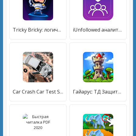
Tricky Bricky: логические игры и головоломки
iUnfollowed аналитика подписчиков для Инстаграм
Car Crash Car Test Simulator
Гайарус: ТД Защита Башни