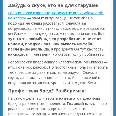
Забудь о скуке, это не для старушек
Головоломки взрослых, Логические игры Golovolomki
на Android
— звучит интригующе, не так ли? Но
подожди, не спеши радоваться. Сначала ты
погружаешься в мир этих головоломок, и всё кажется
весёлым и непринуждённым. А потом начинается.
Вот
тут-то ты поймёшь, что разработчики не спят
ночами, придумывая, как выжать из тебя
последний рубль.
Да, я про донат! Он тут как гость
на свадьбе — незваный, но сквозь толпу пробивается.
Головоломки вперемешку с классическим геймплеем —
это, конечно, классно. Но постоянные попытки впарить
тебе плюшки за деньги как-то не радуют. Сначала
круто, а потом ты понимаешь, что, без вложений в
игру, вряд ли затащишь уровень, и это дико бесит!
Профит или бред? Разберёмся!
На самом деле, если забить на весь этот донатный
бред, игра имеет свои прелести.
Главный плюс
— это
реальная возможность прокачивать мозги.
Всевозможные загадки, логические задачи, которые