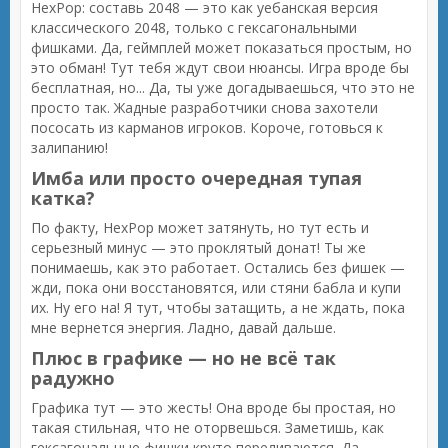
HexPop: составь 2048 — это как уебанская версия
классического 2048, только с гексагональными
фишками. Да, геймплей может показаться простым, но
это обман! Тут тебя ждут свои нюансы. Игра вроде бы
бесплатная, но... Да, ты уже догадываешься, что это не
просто так. Жадные разработчики снова захотели
пососать из карманов игроков. Короче, готовься к
залипанию!
Имба или просто очередная тупая
катка?
По факту, HexPop может затянуть, но тут есть и
серьезный минус — это проклятый донат! Ты же
понимаешь, как это работает. Остались без фишек —
жди, пока они восстановятся, или стяни бабла и купи
их. Ну его на! Я тут, чтобы затащить, а не ждать, пока
мне вернется энергия. Ладно, давай дальше.
Плюс в графике — но не всё так
радужно
Графика тут — это жесть! Она вроде бы простая, но
такая стильная, что не оторвешься. Заметишь, как
гексагональные фишки круто переливаются. Да,