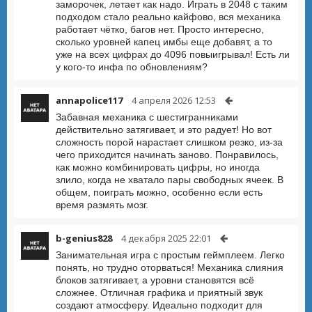
заморочек, летает как надо. Играть в 2048 с таким
подходом стало реально кайфово, вся механика
работает чётко, багов нет. Просто интересно,
сколько уровней капец имбы еще добавят, а то
уже на всех цифрах до 4096 повыигрывал! Есть ли
у кого-то инфа по обновлениям?
annapolice117
4 апреля 2026 12:53
Забавная механика с шестигранниками
действительно затягивает, и это радует! Но вот
сложность порой нарастает слишком резко, из-за
чего приходится начинать заново. Понравилось,
как можно комбинировать цифры, но иногда
злило, когда не хватало пары свободных ячеек. В
общем, поиграть можно, особенно если есть
время размять мозг.
b-genius828
4 декабря 2025 22:01
Занимательная игра с простым геймплеем. Легко
понять, но трудно оторваться! Механика слияния
блоков затягивает, а уровни становятся всё
сложнее. Отличная графика и приятный звук
создают атмосферу. Идеально подходит для