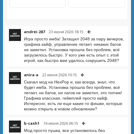
andrei-287
23 июня 2026 18:15
Игра просто имба! Затащил 2048 за пару вечеров,
графика кайф, управление летает, никаких багов
не заметил. Установка прошла без проблем, всё
загрузилось быстро. У кого уже есть опыт с этой
игрой, как быстро вам удалось сокрушить 2048?
anira-a
22 июня 2026 10:15
Скачал мод на HexPop и, как всегда, знал, что
будет имба. Установка прошла без проблем, всё
летает, ни багов, ни лагов не заметил, это топчик!
Графика классная, геймплей просто кайф.
Интересно, есть ли еще какие-то фишки, которые
можно открыть в новом обновлении?
b-cash1
16 июня 2026 06:15
Мод просто пушка, все установилось без