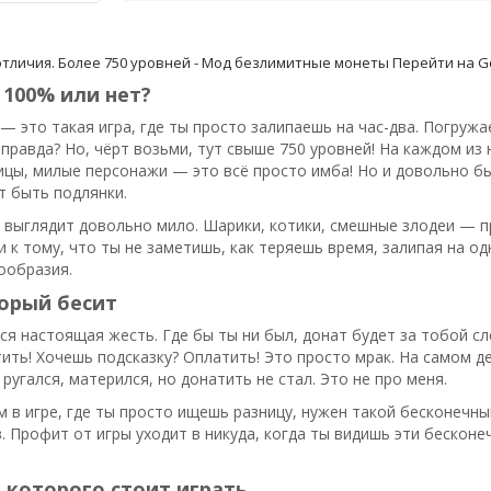
тличия. Более 750 уровней - Мод безлимитные монеты
Перейти на Go
 100% или нет?
— это такая игра, где ты просто залипаешь на час-два. Погружа
 правда? Но, чёрт возьми, тут свыше 750 уровней! На каждом из
ицы, милые персонажи — это всё просто имба! Но и довольно бы
т быть подлянки.
 выглядит довольно мило. Шарики, котики, смешные злодеи — пр
 к тому, что ты не заметишь, как теряешь время, залипая на од
ообразия.
орый бесит
ся настоящая жесть. Где бы ты ни был, донат будет за тобой с
ить! Хочешь подсказку? Оплатить! Это просто мрак. На самом д
 ругался, матерился, но донатить не стал. Это не про меня.
м в игре, где ты просто ищешь разницу, нужен такой бесконечны
. Профит от игры уходит в никуда, когда ты видишь эти бесконе
 которого стоит играть