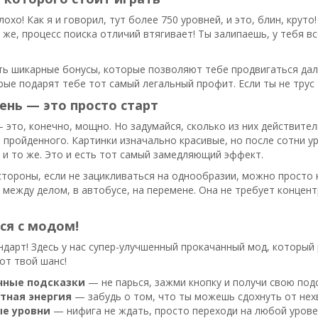
плохо! Как я и говорил, тут более 750 уровней, и это, блин, кру
 же, процесс поиска отличий втягивает! Ты залипаешь, у тебя вс
ть шикарные бонусы, которые позволяют тебе продвигаться дал
ые подарят тебе тот самый легальный профит. Если ты не трус 
ень — это просто старт
 это, конечно, мощно. Но задумайся, сколько из них действите
 пройденного. Картинки изначально красивые, но после сотни у
 и то же. Это и есть тот самый замедляющий эффект.
 стороны, если не зацикливаться на однообразии, можно просто 
 между делом, в автобусе, на перемене. Она не требует концентр
ся с модом!
ндарт! Здесь у нас супер-улучшенный прокачанный мод, который
от твой шанс!
чные подсказки
— не парься, зажми кнопку и получи свою подс
тная энергия
— забудь о том, что ты можешь сдохнуть от нехв
е уровни
— нифига не ждать, просто переходи на любой урове