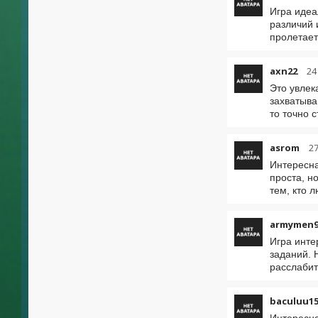
Игра идеа
различий 
пролетает
axn22
24
Это увлек
захватыва
то точно 
asrom
27
Интересна
проста, н
тем, кто 
armymen9
Игра инте
заданий. 
расслабит
baculuu1