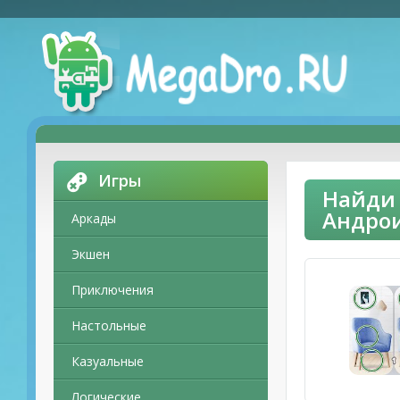
Игры
Найди 
Андро
Аркады
Экшен
Приключения
Настольные
Казуальные
Логические