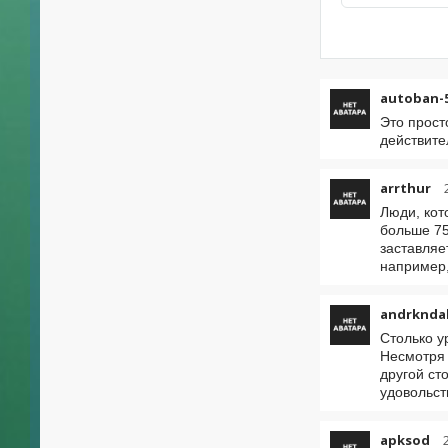
autoban-
Это прост
действите
arrthur
Люди, кот
больше 75
заставляе
например,
andrknda
Столько у
Несмотря 
другой ст
удовольст
apksod