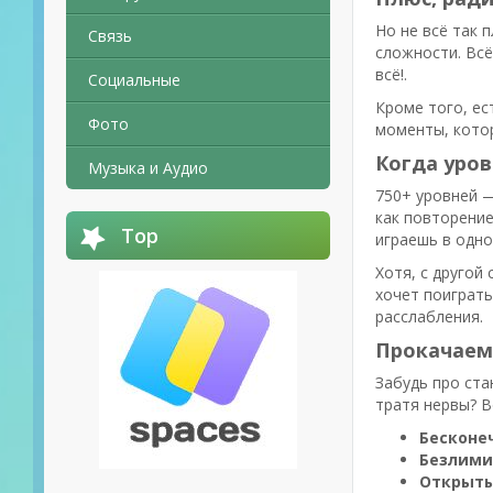
Но не всё так 
Связь
сложности. Всё
всё!.
Социальные
Кроме того, ес
Фото
моменты, котор
Когда уров
Музыка и Аудио
750+ уровней —
как повторение
Top
играешь в одно
Хотя, с другой
хочет поиграть
расслабления.
Прокачаем
Забудь про ста
тратя нервы? В
Бесконе
Безлими
Открыты