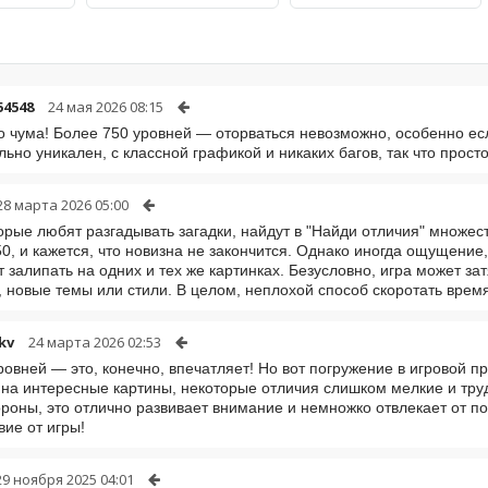
54548
24 мая 2026 08:15
о чума! Более 750 уровней — оторваться невозможно, особенно ес
льно уникален, с классной графикой и никаких багов, так что прост
28 марта 2026 05:00
орые любят разгадывать загадки, найдут в "Найди отличия" множес
0, и кажется, что новизна не закончится. Однако иногда ощущение
т залипать на одних и тех же картинках. Безусловно, игра может за
 новые темы или стили. В целом, неплохой способ скоротать врем
kv
24 марта 2026 02:53
ровней — это, конечно, впечатляет! Но вот погружение в игровой 
на интересные картины, некоторые отличия слишком мелкие и труд
ороны, это отлично развивает внимание и немножко отвлекает от п
вие от игры!
29 ноября 2025 04:01