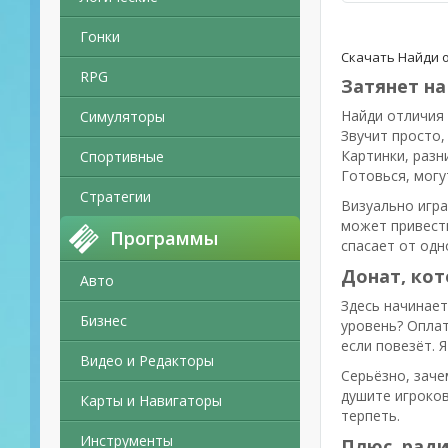
Гонки
Скачать Найди о
RPG
Затянет на
Найди отличия 
Симуляторы
Звучит просто,
Картинки, разн
Спортивные
Готовься, могу
Стратегии
Визуально игра
может привести
Программы
спасает от одн
Донат, кот
Авто
Здесь начинает
Бизнес
уровень? Оплат
если повезёт. Я
Видео и Редакторы
Серьёзно, заче
душите игроков
Карты и Навигаторы
терпеть.
Инструменты
Плюс, ради