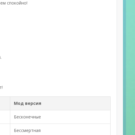
аем спокойно!
.
т!
Мод версия
Бесконечные
Бессмертная