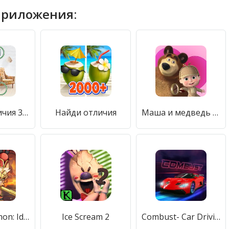
приложения:
Найти различия 300 уровней найди отличия бесплатно
Найди отличия
Маша и медведь - Найди отличия
Mythic Summon: Idle RPG
Ice Scream 2
Combust- Car Driving Simulator