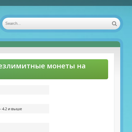
 безлимитные монеты на
- 4.2 и выше