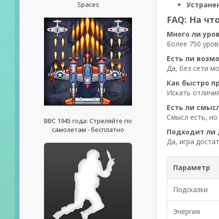
Spaces
Устране
FAQ: На чт
Много ли уров
Более 750 уров
Есть ли возм
Да, без сети м
Как быстро п
Искать отличия
Есть ли смыс
Смысл есть, но
ВВС 1945 года: Стреляйте по
самолетам - бесплатно
Подходит ли
Да, игра доста
Параметр
Подсказки
Энергия