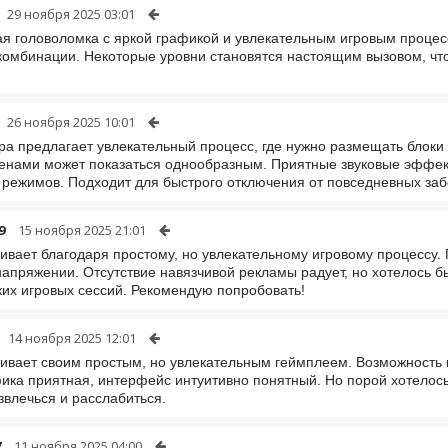
29 ноября 2025 03:01
я головоломка с яркой графикой и увлекательным игровым процес
комбинации. Некоторые уровни становятся настоящим вызовом, чт
26 ноября 2025 10:01
ра предлагает увлекательный процесс, где нужно размещать блоки
енами может показаться однообразным. Приятные звуковые эффе
 режимов. Подходит для быстрого отключения от повседневных заб
9
15 ноября 2025 21:01
гивает благодаря простому, но увлекательному игровому процессу.
напряжении. Отсутствие навязчивой рекламы радует, но хотелось 
ких игровых сессий. Рекомендую попробовать!
14 ноября 2025 12:01
гивает своим простым, но увлекательным геймплеем. Возможность 
фика приятная, интерфейс интуитивно понятный. Но порой хотелос
звлечься и расслабиться.
7
11 ноября 2025 04:00