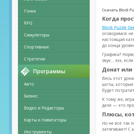
Скачать Block Pu
Гонки
Когда про
RPG
Block Puzzle Ge
оговоримся: не
Симуляторы
настоящая катк
до конца уровн
Спортивные
Графика? Норм,
Стратегии
звук… эээ, есл
Донат или 
Программы
Весь этот дона
Авто
шоты, которые 
будет потратит
Бизнес
К тому же, игр
деле — это про
Видео и Редакторы
Плюсы, ко
Карты и Навигаторы
Но не всё так 
затягивают! С 
Инструменты