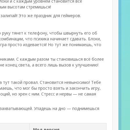
блоки и с каждым уровнем становится всё
ным высотам стремишься!
залипай! Это же праздник для геймеров.
 руку тянет к телефону, чтобы швырнуть его об
комбинации, что психика начинает сдавать. Блоки,
игра просто издевается! Но тут же понимаешь, что
аниками. С каждым разом ты становишься всё более
е конец света, а всего лишь вызов к улучшению!
а тут такой провал. Становится невыносимо! Тебе
имаешь, что мог бы просто взять и закончить игру,
оций, но хрен с ним. Стресс и нервы — не самая
е захватывающей. Упадешь на дно — поднимешься
Мод версия