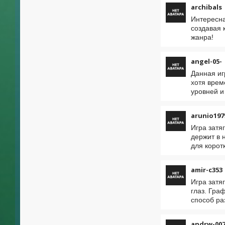
archibals
Интересна
создавая 
жанра!
angel-05-
Данная иг
хотя врем
уровней и
arunio197
Игра затя
держит в 
для корот
amir-c353
Игра затя
глаз. Гра
способ ра
andrw-00