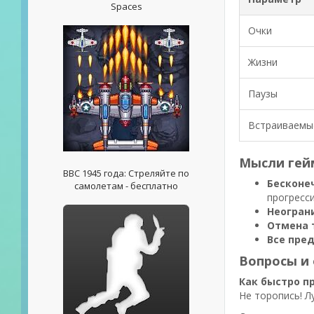
Spaces
Очки
Жизни
Паузы
Встраиваемы
Мысли гей
ВВС 1945 года: Стреляйте по
Бесконе
самолетам - бесплатно
прогресс
Неогран
Отмена 
Все пре
Вопросы и 
Как быстро п
Не торопись! Л