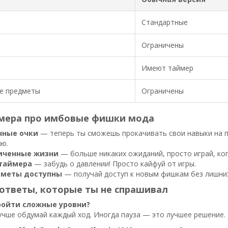
Стандартные
Ограничены
Имеют таймер
е предметы
Ограничены
мера про имбовые фишки мода
чные очки
— теперь ты сможешь прокачивать свои навыки на п
ию.
иченные жизни
— больше никаких ожиданий, просто играй, ког
таймера
— забудь о давлении! Просто кайфуй от игры.
дметы доступны
— получай доступ к новым фишкам без лишних
ответы, которые ты не спрашивал
ройти сложные уровни?
учше обдумай каждый ход. Иногда пауза — это лучшее решение.