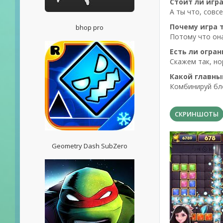
Стоит ли игра
А ты что, совс
Почему игра 
bhop pro
Потому что она
Есть ли огра
Скажем так, но
Какой главны
Комбинируй бло
СКРИНШОТЫ
Geometry Dash SubZero