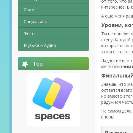
от того, что з
интереснее. В
Связь
А еще меня рад
Социальные
Уровни, ко
Фото
Ты не поверишь
стену. Каждый 
Музыка и Аудио
которые не вст
это и есть тот
Ладно, не всё 
Top
мега-опытным г
Финальный
Знаешь, что ме
остается всего
но вместо этог
радужная часть
На самом деле,
вновь!
Параметр