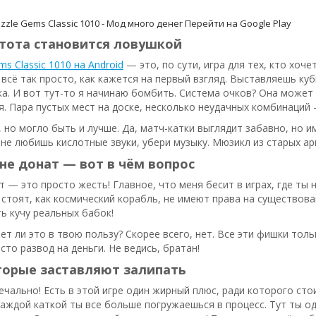
zzle Gems Classic 1010 - Мод много денег
Перейти на Google Play
стота становится ловушкой
ms Classic 1010 на Android
— это, по сути, игра для тех, кто хоче
 всё так просто, как кажется на первый взгляд. Выставляешь ку
а. И вот тут-то я начинаю бомбить. Система очков? Она может 
я. Пара пустых мест на доске, несколько неудачных комбинаций —
 но могло быть и лучше. Да, матч-катки выглядит забавно, но им
и не любишь кислотные звуки, убери музыку. Мюзикл из старых а
не донат — вот в чём вопрос
т — это просто жесть! Главное, что меня бесит в играх, где ты
стоят, как космический корабль, не имеют права на существова
ь кучу реальных бабок!
ает ли это в твою пользу? Скорее всего, нет. Все эти фишки то
сто развод на деньги. Не ведись, братан!
торые заставляют залипать
печально! Есть в этой игре один жирный плюс, ради которого сто
каждой каткой ты все больше погружаешься в процесс. Тут ты 