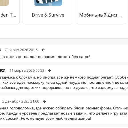
Mazey - Wooden Tilt Maze Game
Drive & Survive
Мобильный Диспетчер
9
23 июня 2026 20:15
, затягивает на долгое время, летает без лагов!
921
11 марта 2026 06:53
задумка с блоками, но иногда все же немного поднапрягает. Особен
, как всё идет насмарку из-за одной неудачно поставленной детали
азбавка для коротких перерывов, но не думаю, что задержусь надо
5 декабря 2025 21:00
ьная головоломка, где нужно собирать блоки разных форм. Отлич
ое. Каждый уровень предлагает новые задачи, что делает игру зат
гих сессий. Рекомендую всем любителям жанра!