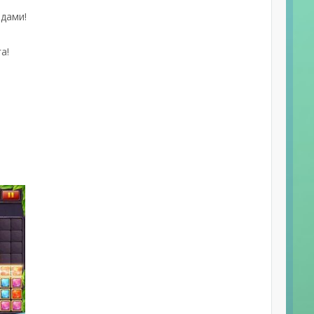
едами!
а!