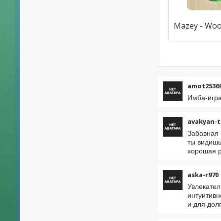
amot2536
Имба-игра
avakyan-t
Забавная 
ты видишь
хорошая р
aska-r970
Увлекател
интуитивн
и для дол