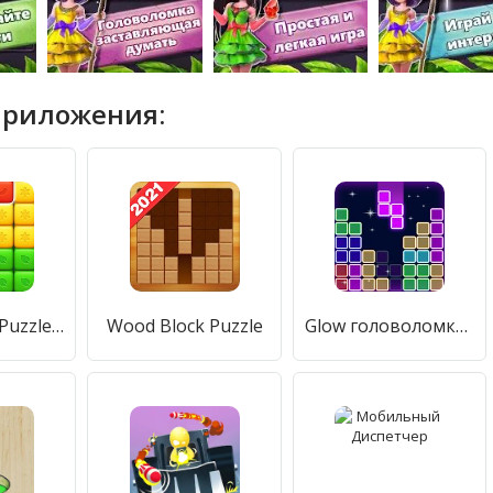
приложения:
Fruit Block - Puzzle Legend
Wood Block Puzzle
Glow головоломка блок - classic puzzle game