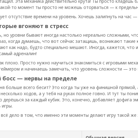
атащил. Эта механика действительно крута! Ты просто кладёшь 
 какой-то момент ты просто не можешь оторваться — к предель
ует отсутствие времени на уровень. Хочешь залипнуть на час — 
торые вгоняют в стресс
, но уровни бывают иногда настолько нереально сложными, что
раз, когда думаешь, что вот сейчас затащишь, возникают такие 
ают как надо, будто специально мешают. Иногда, кажется, что 
 самый адреналин!
так плохо. Просто нужно научиться знакомиться с игровыми мех
еймером и начинаешь замечать, что уровень сложности — это н
 босс — нервы на пределе
ня больше всего бесит? Это когда ты уже на финишной прямой, 
 несколько ходов, а у тебя на руках полное говно. И тут ты пон
о дерёшься за каждый кубик. Это, конечно, добавляет дофига эм
 игры.
 всё дело в том, что именно эти моменты делают игру такой ж
Обычная версия