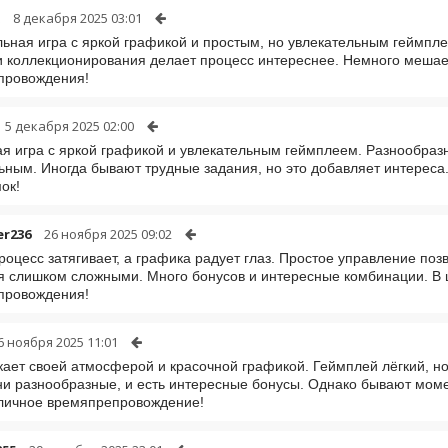
8 декабря 2025 03:01
ьная игра с яркой графикой и простым, но увлекательным геймпле
и коллекционирования делает процесс интереснее. Немного мешает
провождения!
5 декабря 2025 02:00
я игра с яркой графикой и увлекательным геймплеем. Разнообразн
ьным. Иногда бывают трудные задания, но это добавляет интерес
ок!
er236
26 ноября 2025 09:02
роцесс затягивает, а графика радует глаз. Простое управление поз
я слишком сложными. Много бонусов и интересные комбинации. В 
провождения!
6 ноября 2025 11:01
кает своей атмосферой и красочной графикой. Геймплей лёгкий, н
ни разнообразные, и есть интересные бонусы. Однако бывают моме
личное времяпрепровождение!