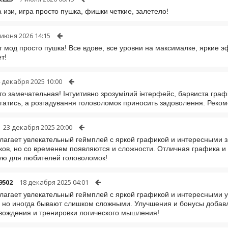
 изи, игра просто пушка, фишки четкие, залетело!
 июня 2026 14:15
от мод просто пушка! Все вдове, все уровни на максималке, яркие э
т!
 декабря 2025 10:00
то замечательная! Інтуитивно зрозумілий інтерфейс, барвиста графі
агатись, а розгадування головоломок приносить задоволення. Реко
23 декабря 2025 20:00
лагает увлекательный геймплей с яркой графикой и интересными з
ков, но со временем появляются и сложности. Отличная графика и
ю для любителей головоломок!
9502
18 декабря 2025 04:01
лагает увлекательный геймплей с яркой графикой и интересными 
, но иногда бывают слишком сложными. Улучшения и бонусы добав
ождения и тренировки логического мышления!