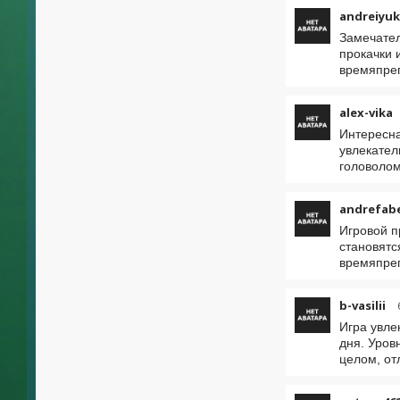
andreiyuk
Замечател
прокачки 
времяпре
alex-vika
Интересна
увлекател
головолом
andrefab
Игровой п
становятс
времяпре
b-vasilii
Игра увле
дня. Уров
целом, от