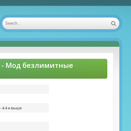
яд - Мод безлимитные
- 4.4 и выше