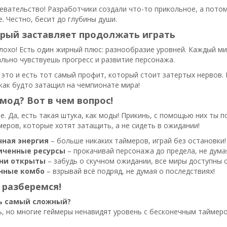
евательство! Разработчики создали что-то прикольное, а потом
. Честно, бесит до глубины души.
орый заставляет продолжать играть
плохо! Есть один жирный плюс: разнообразие уровней. Каждый ми
ально чувствуешь прогресс и развитие персонажа.
 это и есть тот самый профит, который стоит затертых нервов.
как будто затащил на чемпионате мира!
мод? Вот в чем вопрос!
е. Да, есть такая штука, как моды! Прикинь, с помощью них ты п
меров, которые хотят затащить, а не сидеть в ожидании!
чная энергия
– больше никаких таймеров, играй без остановки!
иченные ресурсы
– прокачивай персонажа до предела, не дума
вни открыты
– забудь о скучном ожидании, все миры доступны с
нные комбо
– взрывай всё подряд, не думая о последствиях!
 разберемся!
ь самый сложный?
, но многие геймеры ненавидят уровень с бесконечным таймером