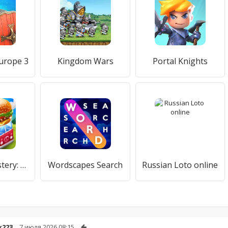
Europe 3
Kingdom Wars
Portal Knights
Cooking Mastery: Kitchen games
Wordscapes Search
Russian Loto online
k223
7 июля 2026 08:15