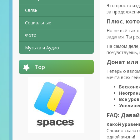
Это просто изд
Связь
за продолжение
Плюс, кот
Социальные
Но не всё так 
Фото
задания. Ты ре
На самом деле,
Музыка и Аудио
почувствуешь, 
Донат или 
Top
Теперь о взлом
мечта всех гей
Бесконе
Неогран
Все уро
Увеличе
FAQ: Давай
Какой уровен
Сложно сказать
одной жизни!