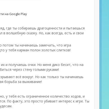
ти на Google Play
в ряд, где ты собираешь драгоценности и пытаешься
 в волшебную сказку. Но, как всегда, есть и свои
о потом ты начинаешь замечать, что игра
дто у тебя карман полон золотых слитков!
их и получаешь очки. Но меня дико бесит, что на
биться через стену голыми руками!
зрывают всё вокруг. Но как только ты начинаешь
ая борьба за выживание!
но, у тебя есть ограниченное количество ходов, и
ся. По факту, это просто убивает интерес к игре. Ты
чудесам.