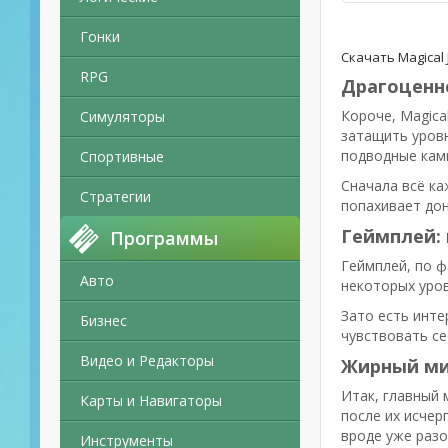
Гонки
Скачать Magical 
RPG
Драгоценно
Короче, Magica
Симуляторы
затащить уровн
подводные кам
Спортивные
Сначала всё ка
Стратегии
попахивает дон
Геймплей: 
Программы
Геймплей, по ф
Авто
некоторых уров
Зато есть инте
Бизнес
чувствовать се
Видео и Редакторы
Жирный мин
Итак, главный 
Карты и Навигаторы
после их исчер
вроде уже разог
Инструменты