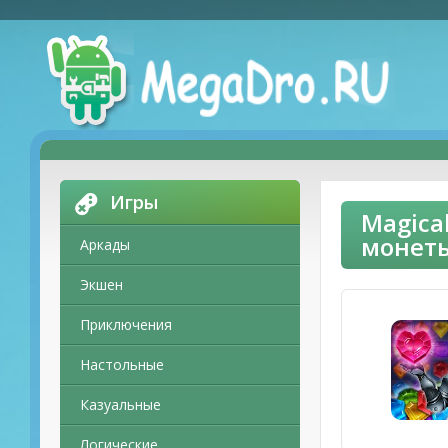
Игры
Magica
монет
Аркады
Экшен
Приключения
Настольные
Казуальные
Логические