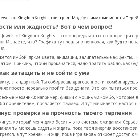
Jewels of Kingdom Knights: три в ряд - Мод безлимитные монеты
Перей
сти или жадность? Вот в чем вопрос!
l Jewels of Kingdom Knights – это очередная катка в жанре три 
и. И знаете, что? Графика тут реально неплохая, как будто попал
ни.
жется имбой: яркие цвета, анимации, залипательные эффекты. Н
атом. Прикинь, чтобы прокачаться, надо тратить бабло, как бу
как затащить и не сойти с ума
акту, стандартный. Ты собираешь драгоценности, комбинируешь 
нях просто нереально пройти без доната. Это как пытаться про
ресные механики: например, фишки с мощными комбо, которые в
бя победителем, появляется таймер. И тут начинается настоящ
ус: проверка на прочность твоего терпения
минус, который меня дико бесит – это система ожидания. Серьёз
пания ты можешь сидеть и ждать, пока твоя энергия восстановит
релся, а тут хренак – и жди, пока игра вновь откроет доступ к 