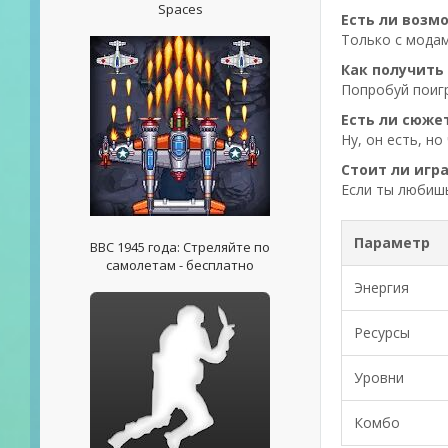
Spaces
Есть ли возм
Только с модам
Как получить
Попробуй поигр
Есть ли сюжет
Ну, он есть, н
Стоит ли игра
Если ты любишь
Параметр
ВВС 1945 года: Стреляйте по
самолетам - бесплатно
Энергия
Ресурсы
Уровни
Комбо