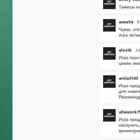
Тажешь на
amw54
8
Чувак, эт
игра летае
alozik
24
Игра прос
цікаво зм
anila3103
Игра пред
для нович
Рекоменду
allawork7
Игра пред
наскучить
времяпров