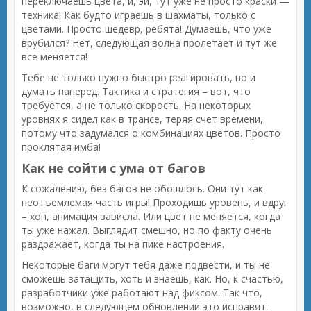
переключаешь цвета, и, эй, тут уже не просто краски —
техника! Как будто играешь в шахматы, только с
цветами. Просто шедевр, ребята! Думаешь, что уже
врубился? Нет, следующая волна пролетает и тут же
все меняется!
Тебе не только нужно быстро реагировать, но и
думать наперед. Тактика и стратегия – вот, что
требуется, а не только скорость. На некоторых
уровнях я сидел как в трансе, теряя счет времени,
потому что задумался о комбинациях цветов. Просто
проклятая имба!
Как не сойти с ума от багов
К сожалению, без багов не обошлось. Они тут как
неотъемлемая часть игры! Проходишь уровень, и вдруг
– хоп, анимация зависла. Или цвет не меняется, когда
ты уже нажал. Выглядит смешно, но по факту очень
раздражает, когда ты на пике настроения.
Некоторые баги могут тебя даже подвести, и ты не
сможешь затащить, хоть и знаешь, как. Но, к счастью,
разработчики уже работают над фиксом. Так что,
возможно, в следующем обновлении это исправят.