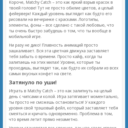
Короче, Matchy Catch – это как яркий взрыв красок в
твоей голове! Тут не просто обилие цветов, а целый
фейерверк! Каждый уровень выглядит как будто его
рисовали на вечеринке с красками. Логотипы,
элементы, фоны – все сделано с такой любовью, что
ты очень быстро забудешь о том, что ты вообще в
мобильной игре.
Ни разу не дико! Плавность анимаций просто
зашкаливает. Вся эта цветная движуха заставляет
тебя забыть о времени. Просто кайф, когда ты
залипаешь на этих милах! Уровни, которые ты
проходишь, выглядят так, как будто их собрали из всех
самых вкусных конфет на свете.
Затянуло по уши!
Играть в Matchy Catch – это как залипнуть на целый
день с чипсами и колой. Игра затягивает моментально,
ты просто не сможешь остановиться! У каждого
уровня свой трэшовый фейл, который заставляет тебя
смеяться и кричать одновременно. Проблема в том,
что время летит прямо незаметно.
Уровни становятся все сложнее, так что стелс-игроки