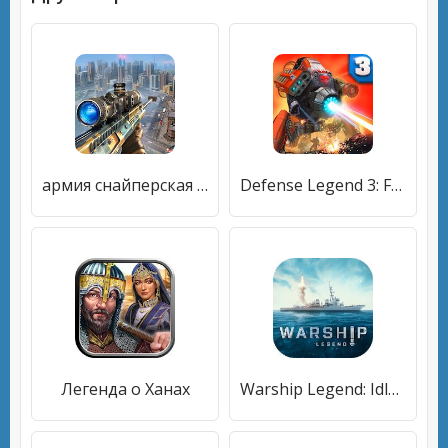
армия снайперская легенда: стрельба игры 2020
Defense Legend 3: Future War
Легенда о Ханах
Warship Legend: Idle RPG