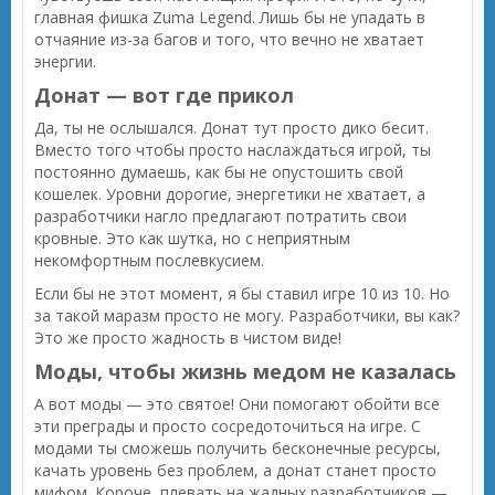
главная фишка Zuma Legend. Лишь бы не упадать в
отчаяние из-за багов и того, что вечно не хватает
энергии.
Донат — вот где прикол
Да, ты не ослышался. Донат тут просто дико бесит.
Вместо того чтобы просто наслаждаться игрой, ты
постоянно думаешь, как бы не опустошить свой
кошелек. Уровни дорогие, энергетики не хватает, а
разработчики нагло предлагают потратить свои
кровные. Это как шутка, но с неприятным
некомфортным послевкусием.
Если бы не этот момент, я бы ставил игре 10 из 10. Но
за такой маразм просто не могу. Разработчики, вы как?
Это же просто жадность в чистом виде!
Моды, чтобы жизнь медом не казалась
А вот моды — это святое! Они помогают обойти все
эти преграды и просто сосредоточиться на игре. С
модами ты сможешь получить бесконечные ресурсы,
качать уровень без проблем, а донат станет просто
мифом. Короче, плевать на жадных разработчиков —