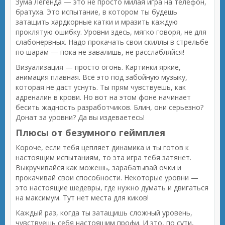
Зума Легенда — это не просто милая игра на телефон,
братуха. Это испытание, в котором ты будешь
затащить хардкорные катки и мразить каждую
проклятую ошибку. Уровни здесь, мягко говоря, не для
слабонервных. Надо прокачать свои скиллы в стрельбе
по шарам — пока не завалишь, не расслабляйся!
Визуализация — просто огонь. Картинки яркие,
анимация плавная. Всё это под забойную музыку,
которая не даст уснуть. Ты прям чувствуешь, как
адреналин в крови. Но вот на этом фоне начинает
бесить жадность разработчиков. Блин, они серьезно?
Донат за уровни? Да вы издеваетесь!
Плюсы от безумного геймплея
Короче, если тебя цепляет динамика и ты готов к
настоящим испытаниям, то эта игра тебя затянет.
Выкручивайся как можешь, зарабатывай очки и
прокачивай свои способности. Некоторые уровни —
это настоящие шедевры, где нужно думать и двигаться
на максимум. Тут нет места для киков!
Каждый раз, когда ты затащишь сложный уровень,
чувствуешь себя настоящим профи. И это, по сути,