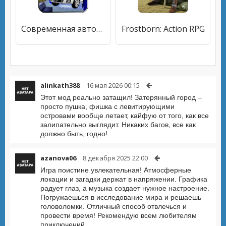
Современная автомойка вождение школы 2
Frostborn: Action RPG
alinkath388
16 мая 2026 00:15
Этот мод реально затащил! Затерянный город –
просто пушка, фишка с левитирующими
островами вообще летает, кайфую от того, как все
залипательно выглядит. Никаких багов, все как
должно быть, годно!
azanova06
8 декабря 2025 22:00
Игра поистине увлекательная! Атмосферные
локации и загадки держат в напряжении. Графика
радует глаз, а музыка создает нужное настроение.
Погружаешься в исследование мира и решаешь
головоломки. Отличный способ отвлечься и
провести время! Рекомендую всем любителям
приключений.