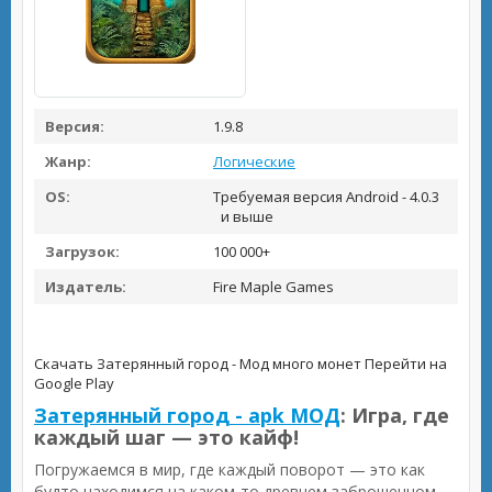
Версия:
1.9.8
Жанр:
Логические
OS:
Требуемая версия Android - 4.0.3
и выше
Загрузок:
100 000+
Издатель:
Fire Maple Games
Скачать Затерянный город - Мод много монет
Перейти на
Google Play
Затерянный город - apk МОД
: Игра, где
каждый шаг — это кайф!
Погружаемся в мир, где каждый поворот — это как
будто находимся на каком-то древнем заброшенном