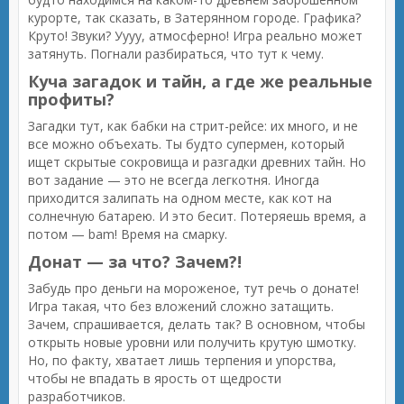
курорте, так сказать, в Затерянном городе. Графика?
Круто! Звуки? Уууу, атмосферно! Игра реально может
затянуть. Погнали разбираться, что тут к чему.
Куча загадок и тайн, а где же реальные
профиты?
Загадки тут, как бабки на стрит-рейсе: их много, и не
все можно объехать. Ты будто супермен, который
ищет скрытые сокровища и разгадки древних тайн. Но
вот задание — это не всегда легкотня. Иногда
приходится залипать на одном месте, как кот на
солнечную батарею. И это бесит. Потеряешь время, а
потом — bam! Время на смарку.
Донат — за что? Зачем?!
Забудь про деньги на мороженое, тут речь о донате!
Игра такая, что без вложений сложно затащить.
Зачем, спрашивается, делать так? В основном, чтобы
открыть новые уровни или получить крутую шмотку.
Но, по факту, хватает лишь терпения и упорства,
чтобы не впадать в ярость от щедрости
разработчиков.