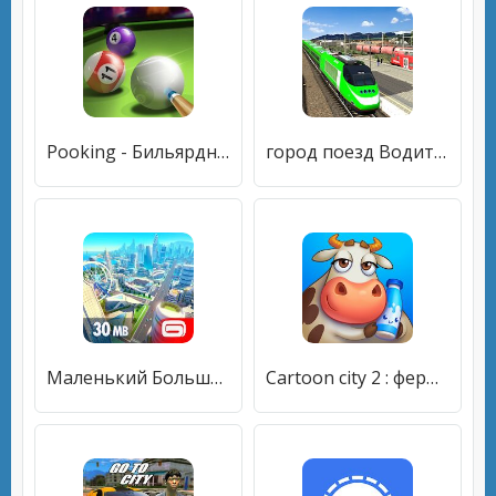
Pooking - Бильярдный город
город поезд Водитель имитатор 2019 поезд игры
Маленький Большой Город 2
Cartoon city 2 : ферма и город.Веселый город мечта