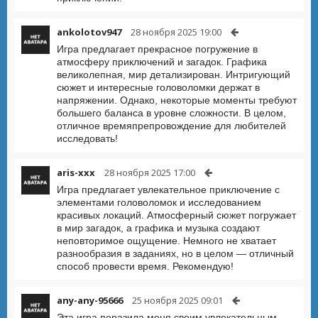
ankolotov947
28 ноября 2025 19:00
Игра предлагает прекрасное погружение в
атмосферу приключений и загадок. Графика
великолепная, мир детализирован. Интригующий
сюжет и интересные головоломки держат в
напряжении. Однако, некоторые моменты требуют
большего баланса в уровне сложности. В целом,
отличное времяпрепровождение для любителей
исследовать!
aris-xxx
28 ноября 2025 17:00
Игра предлагает увлекательное приключение с
элементами головоломок и исследованием
красивых локаций. Атмосферный сюжет погружает
в мир загадок, а графика и музыка создают
неповторимое ощущение. Немного не хватает
разнообразия в заданиях, но в целом — отличный
способ провести время. Рекомендую!
any-any-95666
25 ноября 2025 09:01
Эта игра поразила меня своим увлекательным