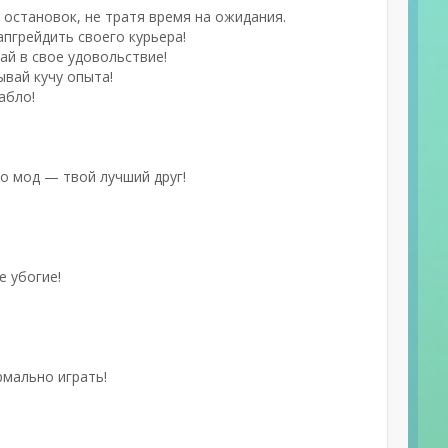
остановок, не тратя время на ожидания.
апгрейдить своего курьера!
ай в свое удовольствие!
ывай кучу опыта!
абло!
то мод — твой лучший друг!
е убогие!
рмально играть!