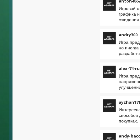
anton486
Игровой о
графика и
ожидания 
andry300
Игра пред
но иногда
разработч
alex-74-ru
Игра пред
напряжени
улучшений
ayzhan17
Интересно
способов 
покупках.
andy-bac