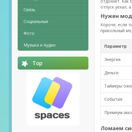
отдохнет. Как 
отпуск уехал, а
Связь
Нужен мод 
Социальные
Короче, если т
прикольный мод
Фото
Музыка и Аудио
Параметр
Энергия
Top
Деньги
Таймеры ожи
События
Премиум-акк
Ломаем сис