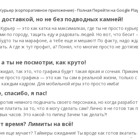
Курьер (корпоративное приложение) - Полная
Перейти на Google Pla
 доставкой, но не без подводных камней!
.Курьер — это как катка на максималках, где ты не просто курье
ами по городу, тащить еду и радовать людей. Но вот, что бесит
будто ты на марафоне, а тебе еще и мешают! По факту, надо жда
ать. А где ж тут профит, а? Понял, что многие просто не дотяги
а ты не посмотри, как круто!
жидал, так это, что графика будет такая яркая и сочная. Прикин
не просто графика — это как ты сам в реальной жизни, только с 
 каждым кадром. Для мобильной игры это просто имба!
 спасибо, я пас!
 против немного подкачать своего персонажа, но когда разрабо
не платить за то, что я могу сделать сам? Лично я не готов та
вых часов. Это какой-то пипец! Зачем так делать?!
т время? Лимиты на всё!
ня еще мучает? Таймеры ожидания! Ты вроде как готов вкатить в