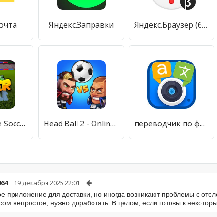
очта
Яндекс.Заправки
Яндекс.Браузер (бета)
Super Arcade Soccer Mobile
Head Ball 2 - Online Soccer
переводчик по фото
964
19 декабря 2025 22:01
е приложение для доставки, но иногда возникают проблемы с отс
ом непростое, нужно доработать. В целом, если готовы к некото