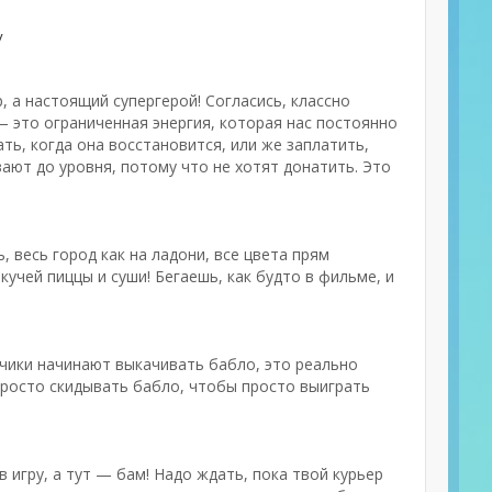
y
р, а настоящий супергерой! Согласись, классно
 — это ограниченная энергия, которая нас постоянно
ть, когда она восстановится, или же заплатить,
вают до уровня, потому что не хотят донатить. Это
ь, весь город как на ладони, все цвета прям
кучей пиццы и суши! Бегаешь, как будто в фильме, и
тчики начинают выкачивать бабло, это реально
к просто скидывать бабло, чтобы просто выиграть
 игру, а тут — бам! Надо ждать, пока твой курьер