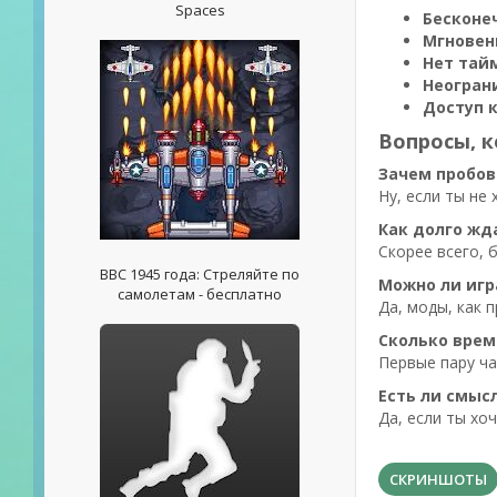
Spaces
Бесконе
Мгновен
Нет тай
Неогран
Доступ 
Вопросы, к
Зачем пробов
Ну, если ты не
Как долго жд
Скорее всего, 
ВВС 1945 года: Стреляйте по
Можно ли игр
самолетам - бесплатно
Да, моды, как 
Сколько врем
Первые пару ча
Есть ли смыс
Да, если ты хо
СКРИНШОТЫ