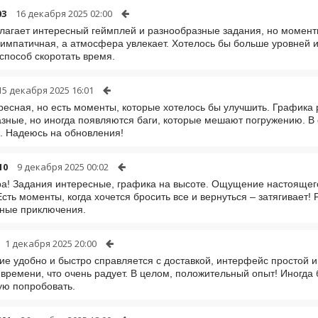
03
16 декабря 2025 02:00
лагает интересный геймплей и разнообразные задания, но момент
импатичная, а атмосфера увлекает. Хотелось бы больше уровней 
способ скоротать время.
15 декабря 2025 16:01
ресная, но есть моменты, которые хотелось бы улучшить. Графика 
зные, но иногда появляются баги, которые мешают погружению. В 
. Надеюсь на обновления!
10
9 декабря 2025 00:02
ра! Задания интересные, графика на высоте. Ощущение настоящег
Есть моменты, когда хочется бросить все и вернуться – затягивает
ные приключения.
1 декабря 2025 20:00
е удобно и быстро справляется с доставкой, интерфейс простой и
времени, что очень радует. В целом, положительный опыт! Иногда 
ую попробовать.