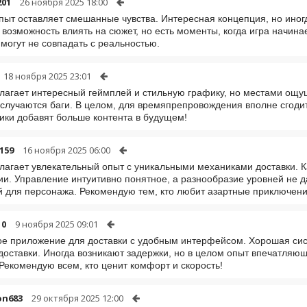
201
26 ноября 2025 18:00
пыт оставляет смешанные чувства. Интересная концепция, но ино
 возможность влиять на сюжет, но есть моменты, когда игра начинае
могут не совпадать с реальностью.
18 ноября 2025 23:01
лагает интересный геймплей и стильную графику, но местами ощу
 случаются баги. В целом, для времяпрепровождения вполне сгоди
ики добавят больше контента в будущем!
159
16 ноября 2025 06:00
лагает увлекательный опыт с уникальными механиками доставки. К
и. Управление интуитивно понятное, а разнообразие уровней не д
 для персонажа. Рекомендую тем, кто любит азартные приключени
10
9 ноября 2025 09:01
е приложение для доставки с удобным интерфейсом. Хорошая сис
доставки. Иногда возникают задержки, но в целом опыт впечатляю
 Рекомендую всем, кто ценит комфорт и скорость!
on683
29 октября 2025 12:00