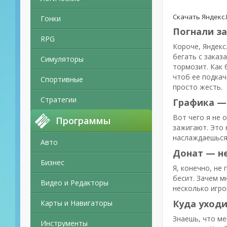
Скачать Яндекс.
Гонки
Погнали за
RPG
Короче, Яндекс
бегать с заказ
Симуляторы
тормозит. Как 
чтоб ее подкач
Спортивные
просто жесть.
Стратегии
Графика — 
Вот чего я не о
Программы
зажигают. Это 
наслаждаешься
Авто
Донат — не,
Бизнес
Я, конечно, не
бесит. Зачем м
Видео и Редакторы
несколько игро
Куда уходи
Карты и Навигаторы
Знаешь, что ме
Инструменты