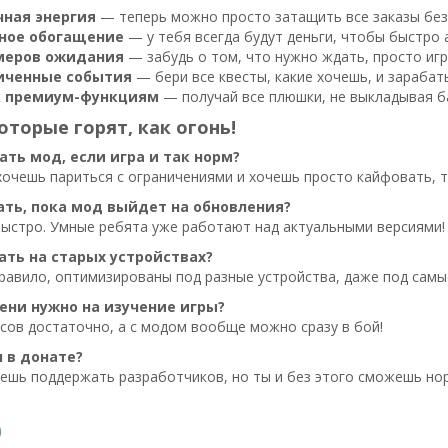
чная энергия
— теперь можно просто затащить все заказы без 
ное обогащение
— у тебя всегда будут деньги, чтобы быстро 
меров ожидания
— забудь о том, что нужно ждать, просто игр
иченные события
— бери все квесты, какие хочешь, и зарабат
к премиум-функциям
— получай все плюшки, не выкладывая б
оторые горят, как огонь!
ать мод, если игра и так норм?
 хочешь париться с ограничениями и хочешь просто кайфовать, 
ать, пока мод выйдет на обновления?
быстро. Умные ребята уже работают над актуальными версиями!
ать на старых устройствах?
правило, оптимизированы под разные устройства, даже под самы
ени нужно на изучение игры?
сов достаточно, а с модом вообще можно сразу в бой!
л в донате?
чешь поддержать разработчиков, но ты и без этого сможешь но