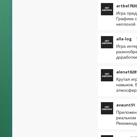
artbel783
Игра пред
Графика с
неплохой 
alla-log
Игра инте
разнообра
доработки
alena1828
Крутая иг
навыков. 
атмосфер
avaunt51
Приложени
реальном 
Рекоменд