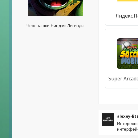
Яндекс.П
Черепашки-Ниндзя: Легенды
alexey-lit
Интересно
интерфейс