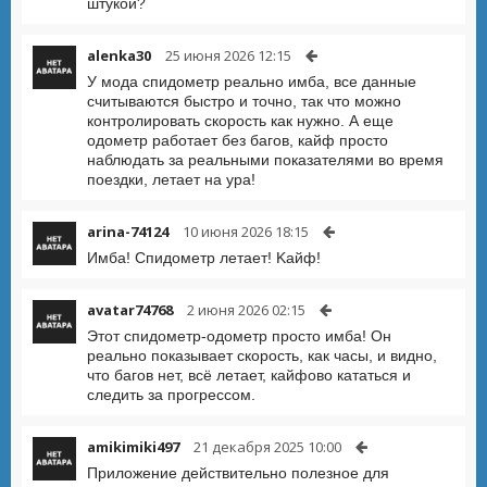
штукой?
alenka30
25 июня 2026 12:15
У мода спидометр реально имба, все данные
считываются быстро и точно, так что можно
контролировать скорость как нужно. А еще
одометр работает без багов, кайф просто
наблюдать за реальными показателями во время
поездки, летает на ура!
arina-74124
10 июня 2026 18:15
Имба! Спидометр летает! Kайф!
avatar74768
2 июня 2026 02:15
Этот спидометр-одометр просто имба! Он
реально показывает скорость, как часы, и видно,
что багов нет, всё летает, кайфово кататься и
следить за прогрессом.
amikimiki497
21 декабря 2025 10:00
Приложение действительно полезное для