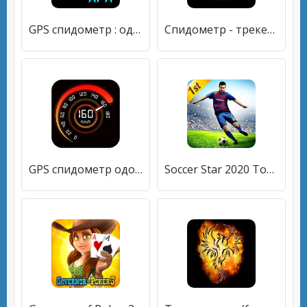
GPS спидометр : одометр, также скорость трекер
Спидометр - трекер скорости, дальномер, одометр
GPS спидометр одометр
Soccer Star 2020 Top Leagues: футбольная игра