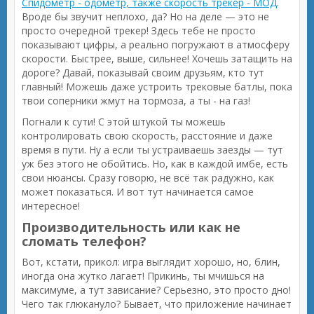
Спидометр - одометр, также скорость трекер - МОД
.
Вроде бы звучит неплохо, да? Но на деле — это не
просто очередной трекер! Здесь тебе не просто
показывают цифры, а реально погружают в атмосферу
скорости. Быстрее, выше, сильнее! Хочешь затащить на
дороге? Давай, показывай своим друзьям, кто тут
главный! Можешь даже устроить трековые батлы, пока
твои соперники жмут на тормоза, а ты - на газ!
Погнали к сути! С этой штукой ты можешь
контролировать свою скорость, расстояние и даже
время в пути. Ну а если ты устраиваешь заезды — тут
уж без этого не обойтись. Но, как в каждой имбе, есть
свои нюансы. Сразу говорю, не всё так радужно, как
может показаться. И вот тут начинается самое
интересное!
Производительность или как не
сломать телефон?
Вот, кстати, прикол: игра выглядит хорошо, но, блин,
иногда она жутко лагает! Прикинь, ты мчишься на
максимуме, а тут зависание? Серьезно, это просто дно!
Чего так глюкануло? Бывает, что приложение начинает