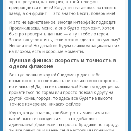
жрать ресурсы, как хищник, а твой телефон
превращается в печь! Когда ты пытаешься затащить
заезд, а он фризит — это знатно бесит, поверь мне!
И это не единственное. Иногда интерфейс подводит!
Прокликиваешь меню, а оно будто тормозит. Хотел
быстро проверить данные — а тут тебе лотерея.
Зачем так усложнять, если можно сделать по-умному?
Непонятно! Но давай не будем слишком зацикливаться
на плохом, есть и хорошие моменты.
Лучшая фишка: скорость и точность в
одном флаконе
Вот где реально круто! Спидометр дает тебе
возможность отслеживать не только свою скорость,
но и высоту! Да, ты не ослышался! Если ты вдруг решил
прокатиться по горам или просто поехал к другу на
другой конец города, то здесь всё будет на высоте!
Точное измерение, никаких фейлов.
Круто, когда знаешь, как быстро ты мчишься и на
какой высоте находишься — это добавляет
адреналина! Даже если ты просто бродишь по городу,
ты всё равно ощущаешь себя настоящим гонщиком.