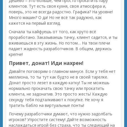
Дешево – это больше, чем просто прокатить пару
клиентов. Тут есть своя кухня, своя атмосфера и,
поверь, это не всегда радостно. Графика? На уровне!
Много машин? О да! Но не всё так радужно, как
кажется на первый взгляд.
Сначала ты кайфуешь от того, как круто всё
проработано. Заказываешь тачку, клиент садится, и ты
вживаешься в эту жизнь. Но потом… На твои плечи
падает жадность разработчиков. В общем, держись
крепче!
Привет, донат! Иди нахрен!
Давайте поговорим о главном минусе. Если у тебя нет
миллиона, то ты тут как будто не в своей тарелке.
Донат просто лезет в каждую катку! Ты не можешь
нормально прокачать свою тачку или прокатить
клиента, не задонатив. Это просто жесть! Каждую
секунду тебя подталкивают к покупке. Не хочу я
тратить бабло на виртуальные понты!
Почему разработчики думают, что нужно задолбать
игроков? Упростите систему! Дайте возможность
наслаждаться игрой без страха, что ты следующий на