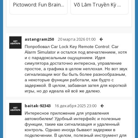
Pictoword: Fun Brain Word Game
Võ Lâm Truyền Kỳ MAX
astangram250
20 марта 2026 01:00
Попробовал Car Lock Key Remote Control: Car
Alarm Simulator и остался под впечатлением, хотя
и с парадоксальным ощущением. Идея
симулятора достаточно интересна, управление
простое, а графика в целом неплохая. Но вот звук
сигнализации мог бы быть более разнообразным,
а некоторые функции работали, как будто с
задержкой. В целом, забавная затея для короткой
игры, но до идеала ей всё же далеко.
baitak-92343
16 декабря 2025 23:00
Интересное приложение для управления
автомобилем! Удобный интерфейс и полезные
функции, такие как сигнализация и удаленный
контроль. Однако иногда бывают задержки в
подключении. В целом, полезный инструмент для