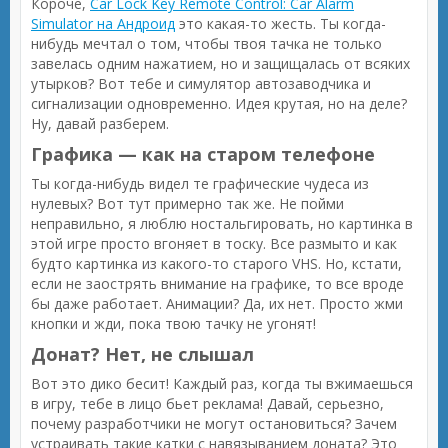
Короче,
Car Lock Key Remote Control: Car Alarm
Simulator на Андроид
это какая-то жесть. Ты когда-
нибудь мечтал о том, чтобы твоя тачка не только
завелась одним нажатием, но и защищалась от всяких
утырков? Вот тебе и симулятор автозаводчика и
сигнализации одновременно. Идея крутая, но на деле?
Ну, давай разберем.
Графика — как на старом телефоне
Ты когда-нибудь видел те графические чудеса из
нулевых? Вот тут примерно так же. Не пойми
неправильно, я люблю ностальгировать, но картинка в
этой игре просто вгоняет в тоску. Все размыто и как
будто картинка из какого-то старого VHS. Но, кстати,
если не заострять внимание на графике, то все вроде
бы даже работает. Анимации? Да, их нет. Просто жми
кнопки и жди, пока твою тачку не угонят!
Донат? Нет, не слышал
Вот это дико бесит! Каждый раз, когда ты вжимаешься
в игру, тебе в лицо бьет реклама! Давай, серьезно,
почему разработчики не могут остановиться? Зачем
устраивать такие катки с навязыванием доната? Это