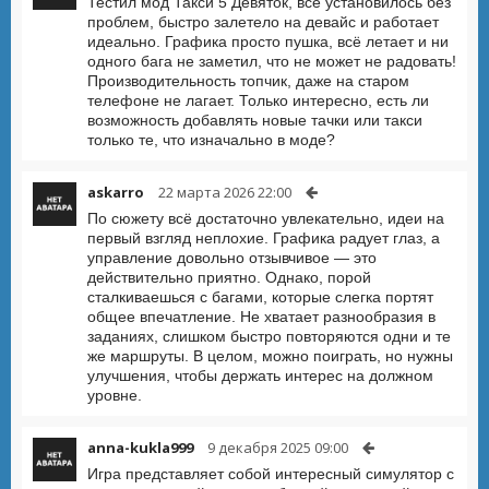
Тестил мод Такси 5 Девяток, всё установилось без
проблем, быстро залетело на девайс и работает
идеально. Графика просто пушка, всё летает и ни
одного бага не заметил, что не может не радовать!
Производительность топчик, даже на старом
телефоне не лагает. Только интересно, есть ли
возможность добавлять новые тачки или такси
только те, что изначально в моде?
askarro
22 марта 2026 22:00
По сюжету всё достаточно увлекательно, идеи на
первый взгляд неплохие. Графика радует глаз, а
управление довольно отзывчивое — это
действительно приятно. Однако, порой
сталкиваешься с багами, которые слегка портят
общее впечатление. Не хватает разнообразия в
заданиях, слишком быстро повторяются одни и те
же маршруты. В целом, можно поиграть, но нужны
улучшения, чтобы держать интерес на должном
уровне.
anna-kukla999
9 декабря 2025 09:00
Игра представляет собой интересный симулятор с