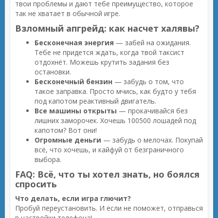
твои проблемы и дают тебе преимущество, которое
так не хватает в обычной игре.
Взломный апгрейд: как насчет халявы?
Бесконечная энергия
— забей на ожидания.
Тебе не придется ждать, когда твой таксист
отдохнёт. Можешь крутить задания без
остановки.
Бесконечный бензин
— забудь о том, что
такое заправка. Просто мчись, как будто у тебя
под капотом реактивный двигатель.
Все машины открыты
— прокачивайся без
лишних заморочек. Хочешь 100500 лошадей под
капотом? Вот они!
Огромные деньги
— забудь о мелочах. Покупай
всё, что хочешь, и кайфуй от безграничного
выбора.
FAQ: Всё, что ты хотел знать, но боялся
спросить
Что делать, если игра глючит?
Пробуй переустановить. И если не поможет, отправься
в настройки телефона!