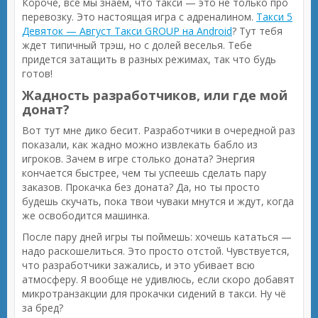
Короче, все мы знаем, что такси — это не только про
перевозку. Это настоящая игра с адреналином.
Такси 5
Девяток — Август Такси GROUP на Android
? Тут тебя
ждет типичный трэш, но с долей веселья. Тебе
придется затащить в разных режимах, так что будь
готов!
Жадность разработчиков, или где мой
донат?
Вот тут мне дико бесит. Разработчики в очередной раз
показали, как жадно можно извлекать бабло из
игроков. Зачем в игре столько доната? Энергия
кончается быстрее, чем ты успеешь сделать пару
заказов. Прокачка без доната? Да, но ты просто
будешь скучать, пока твои чуваки мнутся и ждут, когда
же освободится машинка.
После пару дней игры ты поймешь: хочешь кататься —
надо раскошелиться. Это просто отстой. Чувствуется,
что разработчики зажались, и это убивает всю
атмосферу. Я вообще не удивлюсь, если скоро добавят
микротранзакции для прокачки сидений в такси. Ну чё
за бред?