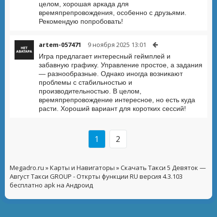
целом, хорошая аркада для
времяпрепровождения, особенно с друзьями.
Рекомендую попробовать!
artem-057471
9 ноября 2025 13:01
Игра предлагает интересный геймплей и
забавную графику. Управление простое, а задания
— разнообразные. Однако иногда возникают
проблемы с стабильностью и
производительностью. В целом,
времяпрепровождение интересное, но есть куда
расти. Хороший вариант для коротких сессий!
1
2
Megadro.ru
»
Карты и Навигаторы
» Скачать Такси 5 Девяток —
Август Такси GROUP - Открты функции RU версия 4.3.103
бесплатно apk на Андроид