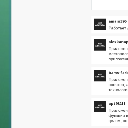
amain396
Работает 
alexkana
Приложени
местополо
приложени
bams-far
Приложени
понятен, 
технологи
apt98211
Приложени
функции в
целом, по