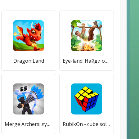
Dragon Land
Eye-land: Найди отличия & Приключения на острове
Merge Archers: лучники мердж
RubikOn - cube solver