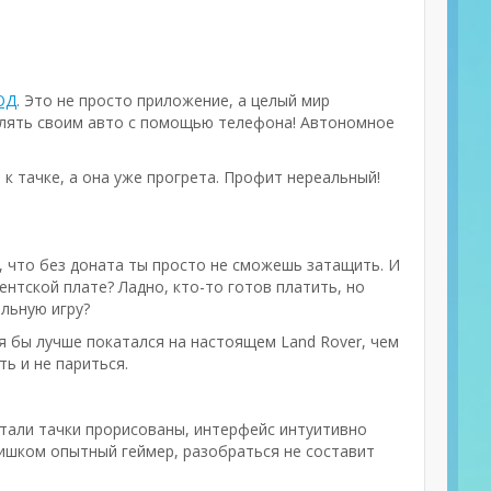
МОД
. Это не просто приложение, а целый мир
авлять своим авто с помощью телефона! Автономное
 к тачке, а она уже прогрета. Профит нереальный!
и, что без доната ты просто не сможешь затащить. И
ентской плате? Ладно, кто-то готов платить, но
льную игру?
я бы лучше покатался на настоящем Land Rover, чем
ь и не париться.
детали тачки прорисованы, интерфейс интуитивно
слишком опытный геймер, разобраться не составит