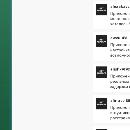
alexakavc
Приложени
местополо
хотелось 
awvul431
Приложени
настройка
возможнос
alish-7070
Приложени
реальном 
задержки 
alinutt-86
Приложени
интуитивн
расстраив