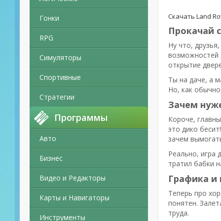
Скачать Land Ro
Гонки
Прокачай с
RPG
Ну что, друзья
возможностей д
Симуляторы
открытие двере
Спортивные
Ты на даче, а 
Но, как обычно,
Стратегии
Зачем нуже
Программы
Короче, главны
это дико бесит
Авто
зачем вымогать
Реально, игра 
Бизнес
тратил бабки н
Графика и 
Видео и Редакторы
Теперь про хор
Карты и Навигаторы
понятен. Залет
труда.
Инструменты