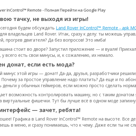
ver InControl™ Remote - Полная
Перейти на Google Play
вою тачку, не выходя из игры!
, сегодня будем обсуждать
Land Rover InControl™ Remote - apk 
ля владельцев Land Rover. Итак, сразу к делу: ты можешь упр
й, прогрев двигателя? Да без вопросов! Это имба!
машина стоит во дворе? Запустил приложение — и вуаля! Приехал
 у всего есть свои минусы, и, к сожалению, их немало.
н донат, если есть мода?
й минус этой игры — донат! Да-да, друзья, разработчики решил
! Почему за простое управление надо платить? Да еще и по абон
 деньги у обычных геймеров, если можно просто сделать норма
дает возможность контролировать машину, но с таким донатом 
а виртуальные фишечки. Тут бы лучше всё в одном моде запихнут
интерфейс — зачет, ребята!
ошее! Графика в Land Rover InControl™ Remote на высоте. Все 
аешь в меню, и сразу понимаешь, что к чему. Даже если ты не 