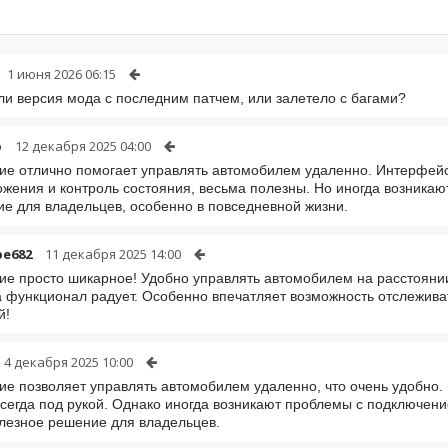
1 июня 2026 06:15
ли версия мода с последним патчем, или залетело с багами?
p
12 декабря 2025 04:00
е отлично помогает управлять автомобилем удаленно. Интерфейс и
жения и контроль состояния, весьма полезны. Но иногда возникаю
е для владельцев, особенно в повседневной жизни.
be682
11 декабря 2025 14:00
е просто шикарное! Удобно управлять автомобилем на расстоянии
а функционал радует. Особенно впечатляет возможность отслежив
й!
4 декабря 2025 10:00
е позволяет управлять автомобилем удаленно, что очень удобно.
сегда под рукой. Однако иногда возникают проблемы с подключени
лезное решение для владельцев.