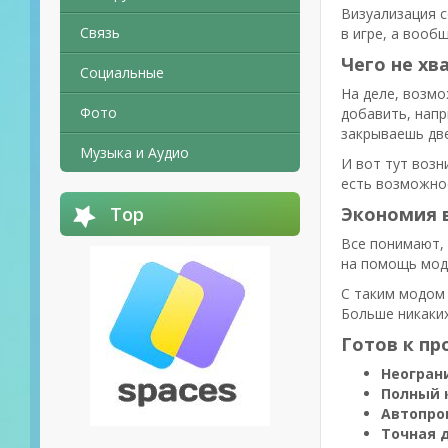
Визуализация с
Связь
в игре, а вооб
Чего не хв
Социальные
На деле, возм
Фото
добавить, напр
закрываешь две
Музыка и Аудио
И вот тут возн
есть возможнос
Top
Экономия 
Все понимают, 
на помощь мод.
С таким модом 
Больше никаких
Готов к пр
Неогран
Полный 
Автопро
Точная 