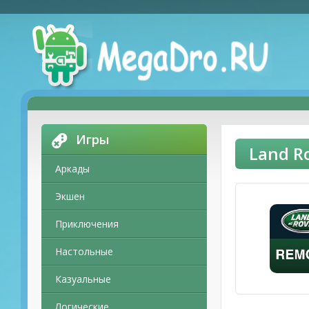
Игры
Land R
Аркады
Экшен
Приключения
Настольные
Казуальные
Логические