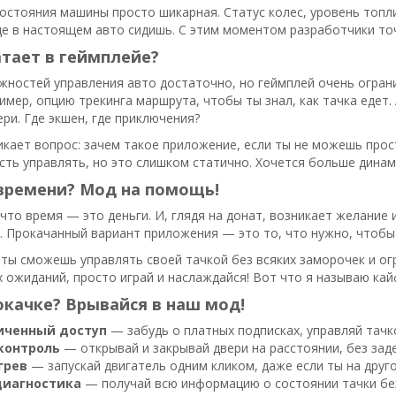
остояния машины просто шикарная. Статус колес, уровень топли
ще в настоящем авто сидишь. С этим моментом разработчики то
атает в геймплейе?
ожностей управления авто достаточно, но геймплей очень огра
имер, опцию трекинга маршрута, чтобы ты знал, как тачка едет.
ри. Где экшен, где приключения?
икает вопрос: зачем такое приложение, если ты не можешь прос
ть управлять, но это слишком статично. Хочется больше динам
времени? Мод на помощь!
что время — это деньги. И, глядя на донат, возникает желание
 Прокачанный вариант приложения — это то, что нужно, чтобы 
ты сможешь управлять своей тачкой без всяких заморочек и ог
 ожиданий, просто играй и наслаждайся! Вот что я называю кай
окачке? Врывайся в наш мод!
иченный доступ
— забудь о платных подписках, управляй тачк
контроль
— открывай и закрывай двери на расстоянии, без зад
грев
— запускай двигатель одним кликом, даже если ты на друго
диагностика
— получай всю информацию о состоянии тачки бе