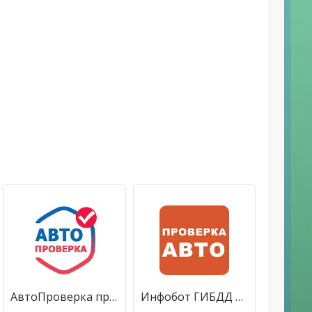
АвтоПроверка проверка авто по гос номеру, вин коду
Инфобот ГИБДД — проверка авто по вин и гос номерам