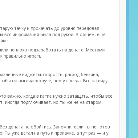
старую тачку и прокачать до уровня передовая
бы вся информация была под рукой. В общем, еще
йке.
ешили неплохо подзаработать на донате. Местами
ак правильно играть.
азличные виджеты: скорость, расход бензина,
обы он выглядел круче, чем у соседа. Всё на виду,
то важно, когда в катке нужно затащить, чтобы все
ет, иногда подглючивает, но ты же не на старом
без доната не обойтись. Запомни, если ты не готов
 Ты уже встал на путь к прокачке, а тут раз — и у