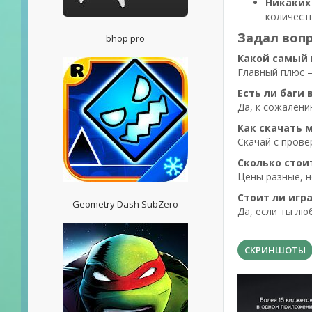
Никаких
количеств
Задал вопр
bhop pro
Какой самый 
Главный плюс —
Есть ли баги 
Да, к сожалени
Как скачать 
Скачай с прове
Сколько стои
Цены разные, н
Стоит ли игр
Geometry Dash SubZero
Да, если ты лю
СКРИНШОТЫ