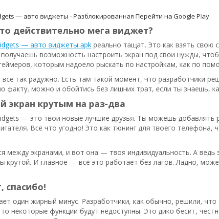
dgets — авто виджеты - Разблокированная
Перейти на Google Play
это действительно мега виджет?
dgets — авто виджеты apk
реально тащат. Это как взять свою 
 получаешь возможность настроить экран под свои нужды, что
геймеров, которым надоело рыскать по настройкам, как по помо
 всё так радужно. Есть там такой момент, что разработчики р
 по факту, можно и обойтись без лишних трат, если ты знаешь, к
й экран крутым на раз-два
dgets — это твои новые лучшие друзья. Ты можешь добавлять р
игателя. Всё что угодно! Это как тюнинг для твоего телефона, чт
 между экранами, и вот она — твоя индивидуальность. А ведь э
ты крутой. И главное — всё это работает без лагов. Ладно, мож
, спасибо!
ает один жирный минус. Разработчики, как обычно, решили, что 
 то некоторые функции будут недоступны. Это дико бесит, честно!