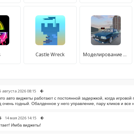
s
Castle Wreck
Моделирование TOFAS Dogan SLX
5 августа 2026 08:15
что авто виджеты работают с постоянной задержкой, когда игровой
 очень годный. Обалденное у него управление, пару кликов и все 
6
14 мая 2026 14:15
етает! Имба виджеты!