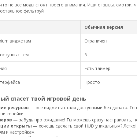
что не все моды стоят твоего внимания. Ищи отзывы, смотри, ч
 остальное фильтруй!
Обычная версия
mium виджетам
Ограничен
оступных тем
5
ния
Есть таймер
нтерфейса
Просто
ый спасет твой игровой день
ие ресурсов
— все виджеты стали доступными без доната. Тепе
ни копейки.
меров
— забудь про ожидание! Ты можешь сразу настраивать, н
кции открыты
— хочешь сделать свой HUD уникальным? Легко! 
ям и настройкам.