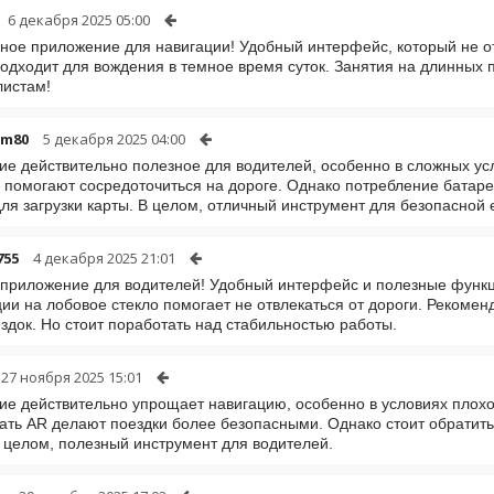
6 декабря 2025 05:00
ное приложение для навигации! Удобный интерфейс, который не от
одходит для вождения в темное время суток. Занятия на длинных 
листам!
em80
5 декабря 2025 04:00
е действительно полезное для водителей, особенно в сложных ус
 помогают сосредоточиться на дороге. Однако потребление батаре
ля загрузки карты. В целом, отличный инструмент для безопасной 
755
4 декабря 2025 21:01
приложение для водителей! Удобный интерфейс и полезные функ
и на лобовое стекло помогает не отвлекаться от дороги. Рекоменд
здок. Но стоит поработать над стабильностью работы.
27 ноября 2025 15:01
е действительно упрощает навигацию, особенно в условиях плох
ать AR делают поездки более безопасными. Однако стоит обратить
 целом, полезный инструмент для водителей.