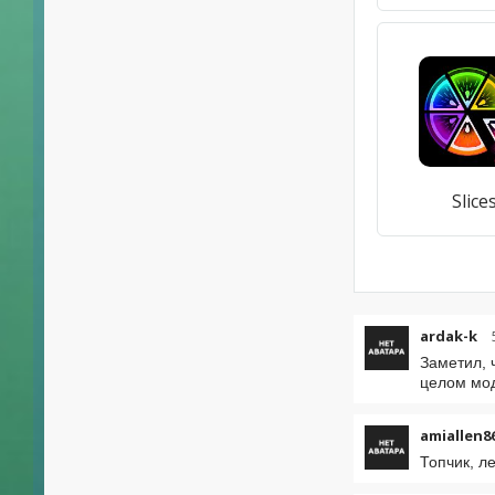
Slice
ardak-k
Заметил, 
целом мод
amiallen8
Топчик, л