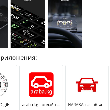
приложения:
Спидометр DigiHUD View - камера скорости и виджеты
araba.kg - онлайн авто базар
HARABA: все объявления о продаже авто с пробегом