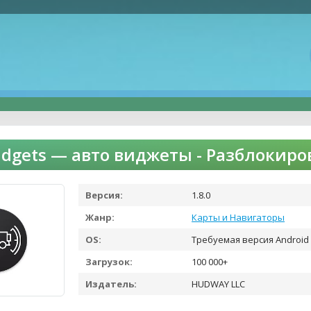
dgets — авто виджеты - Разблокир
Версия:
1.8.0
Жанр:
Карты и Навигаторы
OS:
Требуемая версия Android -
Загрузок:
100 000+
Издатель:
HUDWAY LLC