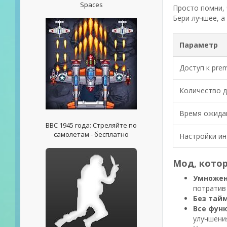
Spaces
Просто помни, 
Бери лучшее, а
Параметр
Доступ к pre
Количество д
Время ожида
ВВС 1945 года: Стреляйте по
самолетам - бесплатно
Настройки и
Мод, котор
Умножен
потратив 
Без тай
Все фун
улучшени