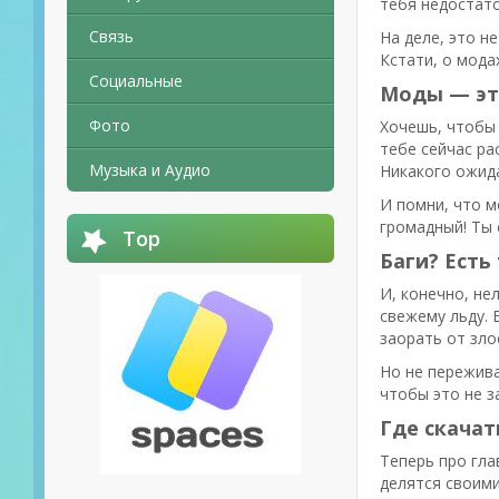
тебя недостато
Связь
На деле, это н
Кстати, о мода
Социальные
Моды — эт
Фото
Хочешь, чтобы 
тебе сейчас ра
Музыка и Аудио
Никакого ожида
И помни, что м
громадный! Ты 
Top
Баги? Есть
И, конечно, не
свежему льду. 
заорать от зло
Но не пережива
чтобы это не з
Где скачат
Теперь про гла
делятся своими