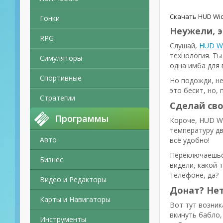
Скачать HUD Wi
Гонки
Неужели, 
RPG
Слушай,
HUD Wi
технология. Ты
Симуляторы
одна имба для 
Спортивные
Но подожди, не
это бесит, но,
Стратегии
Сделай сво
Программы
Короче, HUD Wi
температуру дв
Авто
всё удобно!
Переключаешься
Бизнес
видели, какой 
телефоне, да?
Видео и Редакторы
Донат? Нет
Карты и Навигаторы
Вот тут возник
вкинуть бабло,
Инструменты