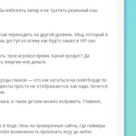
обы избежать запар и не тратить реальный кэш.
как переходить на другой уровень. Мод, который я
ь доступ ко всему как будто зашёл в VIP-зал.
ать твоё игровое время. Какой профит? Да
ь энергию или деньги.
о рода глюков — это как кататься на скейтборде по
виджеты просто не отображаются, как надо. Хочется
ия.
шка, и такие детали можно исправить. Главное,
ю в беде. Лезь на проверенные сайты, где геймеры
тебе возможность прокачать игру до небес.