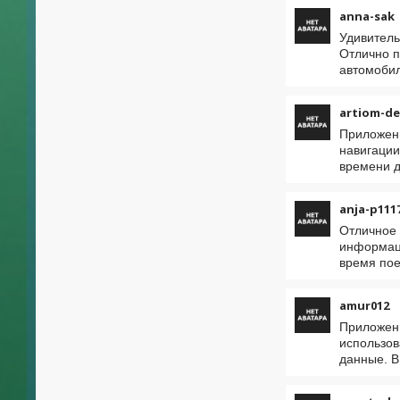
anna-sak
Удивитель
Отлично п
автомоби
artiom-d
Приложени
навигации
времени д
anja-p111
Отличное 
информаци
время пое
amur012
Приложени
использов
данные. В