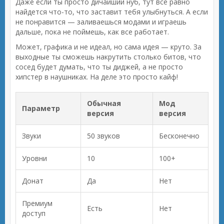
Даже если ты просто дичайший нуб, тут все равно
найдется что-то, что заставит тебя улыбнуться. А если
не понравится — заливаешься модами и играешь
дальше, пока не поймешь, как все работает.
Может, графика и не идеал, но сама идея — круто. За
выходные ты сможешь накрутить столько битов, что
сосед будет думать, что ты диджей, а не просто
хипстер в наушниках. На деле это просто кайф!
Обычная
Мод
Параметр
версия
версия
Звуки
50 звуков
Бесконечно
Уровни
10
100+
Донат
Да
Нет
Премиум
Есть
Нет
доступ