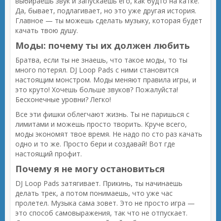
выбираешь звук и запускаешь его, как будто на катке.
Да, бывает, подлагивает, но это уже другая история.
Главное — ты можешь сделать музыку, которая будет
качать твою душу.
Моды: почему ты их должен любить
Братва, если ты не знаешь, что такое моды, то ты
много потерял. DJ Loop Pads с ними становится
настоящим монстром. Моды меняют правила игры, и
это круто! Хочешь больше звуков? Пожалуйста!
Бесконечные уровни? Легко!
Все эти фишки облегчают жизнь. Ты не паришься с
лимитами и можешь просто творить. Круче всего,
моды экономят твое время. Не надо по сто раз качать
одно и то же. Просто бери и создавай! Вот где
настоящий профит.
Почему я не могу остановиться
DJ Loop Pads затягивает. Прикинь, ты начинаешь
делать трек, а потом понимаешь, что уже час
пролетел. Музыка сама зовет. Это не просто игра —
это способ самовыражения, так что не отпускает.