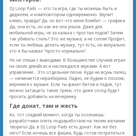
DJ Loop Pads — это та игра, где ты можешь быть и
диджеем, и композитором одновременно. Звучит
клево, правда? Да, но вот что меня бомбит — графика.
Да, она есть, но как же она уныла. Даже для
мобильной игры, чё за калька с простых пэдов? Зачем
так убивать стиль? Это же музыка, а не сопли! Профит,
если ты любишь делать музыку, тут есть, но визуально
это я бы назвал “просто нормально”.
Но не спеши с выводами. В большинстве случаев играл
на своих девайсах и наслаждался звуками. А вот
управление... Это отдельная песня. Куда ни всунь палец
— начинается неразбериха. Ладно, не будем о плохом,
вернемся к музыке. Если ты фанат битов и пэдов, тут
можно затащить такие треки, что даже сосед будет
просить добавить на вечеринку.
Где донат, там и жесть
Ах, тот сладкий момент, когда ты осознаешь:
разработчики опять подзаработали на твоем желании
творить! Да, в DJ Loop Pads есть донат. Как же без
него? Если хочешь все фишки, будь готов потратиться.