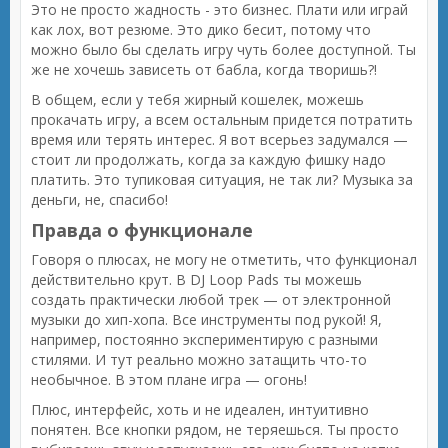
Это не просто жадность - это бизнес. Плати или играй
как лох, вот резюме. Это дико бесит, потому что
можно было бы сделать игру чуть более доступной. Ты
же не хочешь зависеть от бабла, когда творишь?!
В общем, если у тебя жирный кошелек, можешь
прокачать игру, а всем остальным придется потратить
время или терять интерес. Я вот всерьез задумался —
стоит ли продолжать, когда за каждую фишку надо
платить. Это тупиковая ситуация, не так ли? Музыка за
деньги, не, спасибо!
Правда о функционале
Говоря о плюсах, не могу не отметить, что функционал
действительно крут. В DJ Loop Pads ты можешь
создать практически любой трек — от электронной
музыки до хип-хопа. Все инструменты под рукой! Я,
например, постоянно экспериментирую с разными
стилями. И тут реально можно затащить что-то
необычное. В этом плане игра — огонь!
Плюс, интерфейс, хоть и не идеален, интуитивно
понятен. Все кнопки рядом, не теряешься. Ты просто