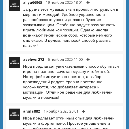
allya66965
19 ноября 2025 18:01
Загрузив этот музыкальный проект, я погрузился в
мир нот и мелодий. Удобное управление и
разнообразные уровни делают обучение
захватывающим. Особенно радует возможность
играть любимые композиции. Однако иногда
возникают технические сбои, которые немного
отвлекают. В целом, неплохой способ развить
навыки!
aseliver272
6 ноября 2025 11:00
Игра предлагает увлекательный способ обучиться
игре на пианино, сочетая музыку и геймплей.
Интерфейс интуитивно понятен, а выбор
произведений радует. Уровни постепенно
усложняются, что добавляет интереса и
мотивации. Отличное решение для любителей
музыки и новичков!
arsila882
1 ноября 2025 20:01
Игра предлагает отличный опыт для любителей
музыки и фортепиано. Простое управление и
разнообразные композиции делают процесс