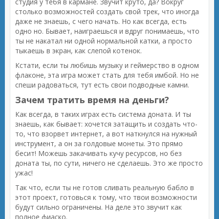
студия у тебя в кармане. Звучит круто, да? Вокруг
столько возможностей создать свой трек, что иногда
даже не знаешь, с чего начать. Но как всегда, есть
одно но. Бывает, наиграешься и вдруг понимаешь, что
ты не накатал ни одной нормальной катки, а просто
тыкаешь в экран, как слепой котенок.
Кстати, если ты любишь музыку и геймерство в одном
флаконе, эта игра может стать для тебя имбой. Но не
спеши радоваться, тут есть свои подводные камни.
Зачем тратить время на деньги?
Как всегда, в таких играх есть система доната. И ты
знаешь, как бывает: хочется затащить и создать что-
то, что взорвет интернет, а вот наткнулся на нужный
инструмент, а он за голдовые монеты. Это прямо
бесит! Можешь закачивать кучу ресурсов, но без
доната ты, по сути, ничего не сделаешь. Это же просто
ужас!
Так что, если ты не готов сливать реальную бабло в
этот проект, готовься к тому, что твои возможности
будут сильно ограничены. На деле это звучит как
полное фиаско.