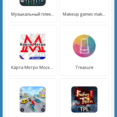
Музыкальный плеер- MP3-плеер10-полосный эквалайзер
Makeup games makeover dress up
Карта Метро Москва
Treasure