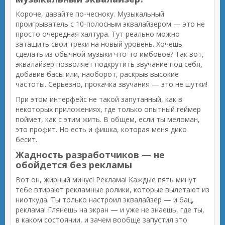
Короче, давайте по-чесноку. Музыкальный
проигрыватель с 10-полосным эквалайзером — это не
просто очередная халтура. Тут реально можно
затащить свои треки на новый уровень. Хочешь
сделать из обычной музыки что-то имбовое? Так вот,
эквалайзер позволяет подкрутить звучание под себя,
добавив басы или, наоборот, раскрыв высокие
частоты. Серьезно, прокачка звучания — это не шутки!
При этом интерфейс не такой запутанный, как в
некоторых приложениях, где только опытный геймер
поймет, как с этим жить. В общем, если ты меломан,
это профит. Но есть и фишка, которая меня дико
бесит.
Жадность разработчиков — не
обойдется без рекламы
Вот он, жирный минус! Реклама! Каждые пять минут
тебе втирают рекламные ролики, которые вылетают из
ниоткуда. Ты только настроил эквалайзер — и бац,
реклама! Глянешь на экран — и уже не знаешь, где ты,
в каком состоянии, и зачем вообще запустил это