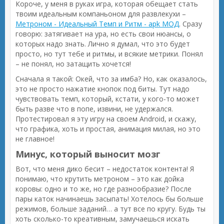
Короче, у меня в руках игра, которая обещает стать
твоим идеальным компаньоном для развлекухи –
Метроном - Идеальный Темп и Ритм - apk МОД
. Сразу
говорю: затягивает на ура, но есть свои нюансы, о
которых надо знать. Лично я думал, что это будет
просто, но тут тебе и ритмы, и всякие метрики. Понял
– не понял, но затащить хочется!
Сначала я такой: Окей, что за имба? Но, как оказалось,
это не просто нажатие кнопок под биты. Тут надо
чувствовать темп, который, кстати, у кого-то может
быть разве что в попе, извини, не удержался.
Протестировал я эту игру на своем Android, и скажу,
что графика, хоть и простая, анимация милая, но это
не главное!
Минус, который выносит мозг
Вот, что меня дико бесит – недостаток контента! Я
понимаю, что крутить метроном – это как дойка
коровы: одно и то же, но где разнообразие? После
пары каток начинаешь засыпать! Хотелось бы больше
режимов, больше заданий… а тут все по кругу. Будь ты
хоть сколько-то креативным, замучаешься искать