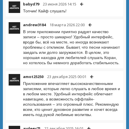
babyd79
23 июня 2026 14:15
Топчик! Кайф слушать!
andrew3184
18 марта 2026 22:00
В этом приложении приятно радует качество
записи – просто шикарно! Удобный интерфейс,
вроде бы, всё на месте, но иногда возникают
проблемы с откликом. Бывает, что песни начинают
заедать или долго загружаются. В целом, это
хорошая находка для любителей слушать Коран,
но хотелось бы немного доработать стабильность.
amot25250
23 декабря 2025 00:01
Приложение впечатляет высококачественными
записями, которые легко слушать в любое время и
в любом месте. Удобный интерфейс облегчает
навигацию, а возможность оффлайн-
использования – это огромный плюс. Рекомендую
всем, кто ценит духовное развитие и хочет всегда
иметь под рукой любимые молитвы.
avdeev71
22 декабря 2025 16:01