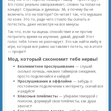
Его голос реально завораживает, словно ты попал на
концерт. Слушаешь и думаешь: Эй, а почему бы не
включить это на повторе? Он читает так, что мурашки
по коже. Это то, ради чего стоило бы скачать и
потестить, даже несмотря на все минусы.
Так что, если ты ищешь спокойствие и не против
потратить время на изучение, давай, дерзай! Этот
голос тебя точно не разочарует. Это как найти имбу в
игре, которая всё равно заставляет потеть, но в итоге
— профит!
Мод, который сэкономит тебе нервы!
Безлимитное прослушивание
— слушай
сколько хочешь, никаких таймеров ожидания,
просто подключайся и кайфуй!
Прослушивание в оффлайне
— забудь о
постоянном подключении к интернету, скачай всё
и радуйся!
Классные плейлисты
— убираем геморрой с
поиском, формируй свои плейлисты, как душа
захочет!
Без навязчивого доната
— забудь о донате,