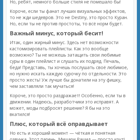
Но, ребят, немного больше стиля не помешало бы!
Короче, если ты фанат лучших визуальных эффектов,
то не жди шедевров. Это не Destiny, это просто Куран.
Но, если ты не против простоты, то всё норм будет.
Важный минус, который бесит!
Итак, один жирный минус. Здесь нет возможности
кастомизировать плейлисты. Как это вообще
возможно? Ты не можешь затащить свои любимые
суры в один плейлист и слушать их подряд. Печаль,
беда! Представь, ты хочешь послушать своё любимое,
но нужно искать каждую сурочку по отдельности. Это
просто жесть! Уж лучше бы донатили на эту фишку,
чем заставляли так мучаться!
Короче, это просто раздражает! Особенно, если ты в
движении. Надеюсь, разработчики это исправят. А
может, моды подбросят решение? Я бы на это
вкатился!
Плюс, который всё оправдывает
Но есть и хороший момент — чёткая и понятная
озвучка. Этот парень, Мишари Рашид — просто крут!