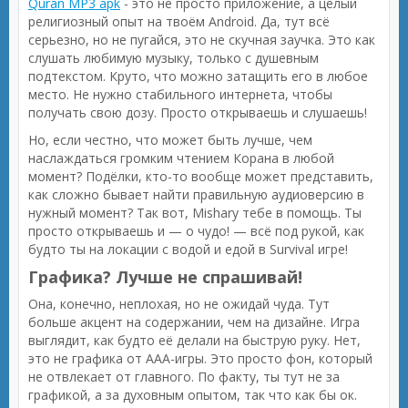
Quran MP3 apk
- это не просто приложение, а целый
религиозный опыт на твоём Android. Да, тут всё
серьезно, но не пугайся, это не скучная заучка. Это как
слушать любимую музыку, только с душевным
подтекстом. Круто, что можно затащить его в любое
место. Не нужно стабильного интернета, чтобы
получать свою дозу. Просто открываешь и слушаешь!
Но, если честно, что может быть лучше, чем
наслаждаться громким чтением Корана в любой
момент? Подёлки, кто-то вообще может представить,
как сложно бывает найти правильную аудиоверсию в
нужный момент? Так вот, Mishary тебе в помощь. Ты
просто открываешь и — о чудо! — всё под рукой, как
будто ты на локации с водой и едой в Survival игре!
Графика? Лучше не спрашивай!
Она, конечно, неплохая, но не ожидай чуда. Тут
больше акцент на содержании, чем на дизайне. Игра
выглядит, как будто её делали на быструю руку. Нет,
это не графика от AAA-игры. Это просто фон, который
не отвлекает от главного. По факту, ты тут не за
графикой, а за духовным опытом, так что как бы ок.