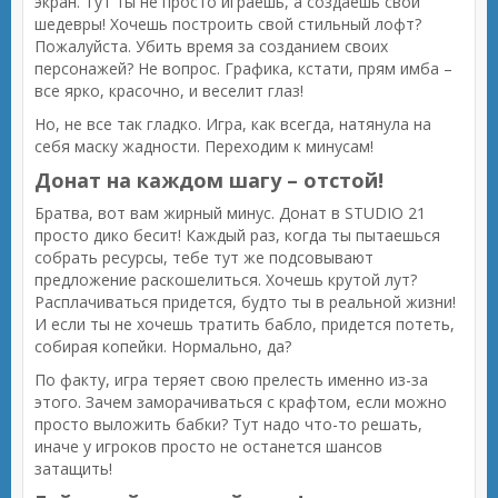
экран. Тут ты не просто играешь, а создаешь свои
шедевры! Хочешь построить свой стильный лофт?
Пожалуйста. Убить время за созданием своих
персонажей? Не вопрос. Графика, кстати, прям имба –
все ярко, красочно, и веселит глаз!
Но, не все так гладко. Игра, как всегда, натянула на
себя маску жадности. Переходим к минусам!
Донат на каждом шагу – отстой!
Братва, вот вам жирный минус. Донат в STUDIO 21
просто дико бесит! Каждый раз, когда ты пытаешься
собрать ресурсы, тебе тут же подсовывают
предложение раскошелиться. Хочешь крутой лут?
Расплачиваться придется, будто ты в реальной жизни!
И если ты не хочешь тратить бабло, придется потеть,
собирая копейки. Нормально, да?
По факту, игра теряет свою прелесть именно из-за
этого. Зачем заморачиваться с крафтом, если можно
просто выложить бабки? Тут надо что-то решать,
иначе у игроков просто не останется шансов
затащить!