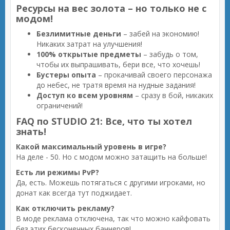
Ресурсы на вес золота – но только не с
модом!
Безлимитные деньги
– забей на экономию!
Никаких затрат на улучшения!
100% открытые предметы
– забудь о том,
чтобы их выпрашивать, бери все, что хочешь!
Бустеры опыта
– прокачивай своего персонажа
до небес, не тратя время на нудные задания!
Доступ ко всем уровням
– сразу в бой, никаких
ограничений!
FAQ по STUDIO 21: Все, что ты хотел
знать!
Какой максимальный уровень в игре?
На деле - 50. Но с модом можно затащить на больше!
Есть ли режимы PvP?
Да, есть. Можешь потягаться с другими игроками, но
донат как всегда тут поджидает.
Как отключить рекламу?
В моде реклама отключена, так что можно кайфовать
без этих бесконечных баннеров!