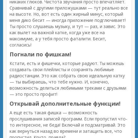
никаких глюков. Чистота звучания просто впечатляет.
Сравнивай с другими приложушками — тут реально все
на высоте. Но, вот есть один жирный минус, который
меня дико бесит — иногда приложение подглючивает!
Ты просто слушаешь музыку, и тут — раз, и завис. Это
как вылет на важной катке, когда уже все на
максимуме, а у тебя просто фаталити. Бесит,
согласись!
Погнали по фишкам!
Кстати, есть и фишечки, которые радуют. Ты можешь
создавать свои плейлисты и сохранять любимые
радиостанции. Это как собрать свою идеальную катку
— ты выбираешь, что тебе нужно. И, конечно,
возможность делиться любимыми треками с друзьями
— это просто профит!
Открывай дополнительные функции!
А ещё есть такая фишка — возможность
прослушивания записей программ. Если пропустил что-
то интересное, не беда! Включай и подсматривай. Это
как вернуться назад во времени и затащить все, что
пропустил. Круто, правда?