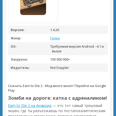
Версия:
1.4.26
Жанр:
Гонки
OS:
Требуемая версия Android - 4.1 и
выше
Загрузок:
100 000 000+
Издатель:
Not Doppler
Скачать Earn to Die 2 - Мод много монет
Перейти на Google
Play
Зомби на дороге: катка с адреналином!
Earn to Die 2 на Андроид
— это тот самый трешовый
экшен, где ты разъезжаешь по постапокалиптическим
просторам на своем тачке, попутно отстреливая