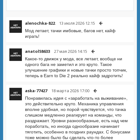
alenochka-822
13 июля 2026 12:15
Мод летает, тачки имбовые, багов нет, кайф
играть!
anatol58633
27 мая 2026 14:15
Какое-то движок у мода, все летает, вообще ни
одного бага не заметил и это круто. Такое
улучшение графики и новые тачки просто топчик,
теперь в Earn to Die 2 реально кайф задротить!
aska-77427
18 марта 2026 17:00
Понравилась идея с «заработать на выживание»,
это действительно круто. Механика управления
вполне удобная, но порой чувствуется, что тачка
слишком медленно реагирует на команды, что
раздражает. Уровни разнообразные, есть над чем
поработать, но иногда однообразие начинает
тяготить, особенно в поздних раундах. С бонусами
тоже можно было бы сделать что-то более