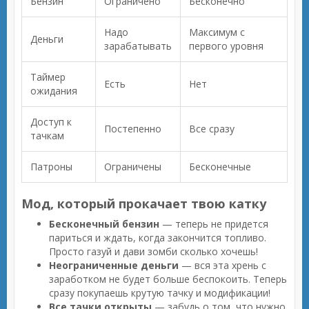
Бензин
Ограничено
Бесконечно
Надо
Максимум с
Деньги
зарабатывать
первого уровня
Таймер
Есть
Нет
ожидания
Доступ к
Постепенно
Все сразу
тачкам
Патроны
Ограничены
Бесконечные
Мод, который прокачает твою катку
Бесконечный бензин
— теперь не придется
париться и ждать, когда закончится топливо.
Просто газуй и дави зомби сколько хочешь!
Неограниченные деньги
— вся эта хрень с
заработком не будет больше беспокоить. Теперь
сразу покупаешь крутую тачку и модификации!
Все тачки открыты
— забудь о том, что нужно