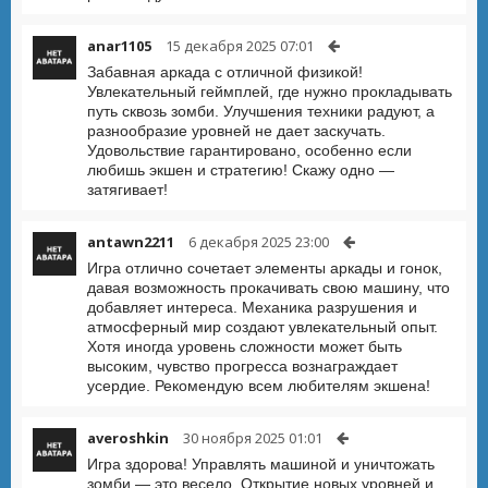
anar1105
15 декабря 2025 07:01
Забавная аркада с отличной физикой!
Увлекательный геймплей, где нужно прокладывать
путь сквозь зомби. Улучшения техники радуют, а
разнообразие уровней не дает заскучать.
Удовольствие гарантировано, особенно если
любишь экшен и стратегию! Скажу одно —
затягивает!
antawn2211
6 декабря 2025 23:00
Игра отлично сочетает элементы аркады и гонок,
давая возможность прокачивать свою машину, что
добавляет интереса. Механика разрушения и
атмосферный мир создают увлекательный опыт.
Хотя иногда уровень сложности может быть
высоким, чувство прогресса вознаграждает
усердие. Рекомендую всем любителям экшена!
averoshkin
30 ноября 2025 01:01
Игра здорова! Управлять машиной и уничтожать
зомби — это весело. Открытие новых уровней и