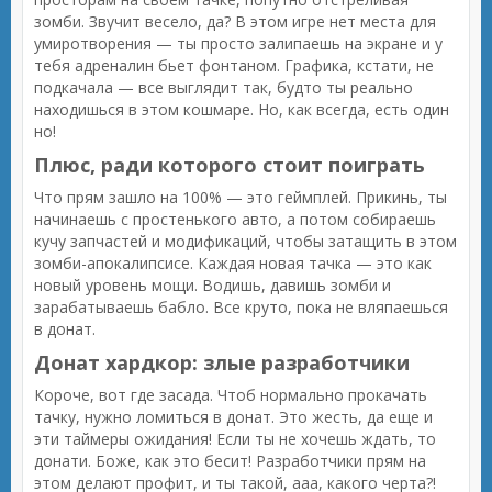
зомби. Звучит весело, да? В этом игре нет места для
умиротворения — ты просто залипаешь на экране и у
тебя адреналин бьет фонтаном. Графика, кстати, не
подкачала — все выглядит так, будто ты реально
находишься в этом кошмаре. Но, как всегда, есть один
но!
Плюс, ради которого стоит поиграть
Что прям зашло на 100% — это геймплей. Прикинь, ты
начинаешь с простенького авто, а потом собираешь
кучу запчастей и модификаций, чтобы затащить в этом
зомби-апокалипсисе. Каждая новая тачка — это как
новый уровень мощи. Водишь, давишь зомби и
зарабатываешь бабло. Все круто, пока не вляпаешься
в донат.
Донат хардкор: злые разработчики
Короче, вот где засада. Чтоб нормально прокачать
тачку, нужно ломиться в донат. Это жесть, да еще и
эти таймеры ожидания! Если ты не хочешь ждать, то
донати. Боже, как это бесит! Разработчики прям на
этом делают профит, и ты такой, ааа, какого черта?!