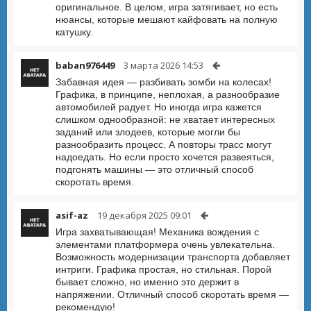
оригинальное. В целом, игра затягивает, но есть
нюансы, которые мешают кайфовать на полную
катушку.
baban976449
3 марта 2026 14:53
Забавная идея — разбивать зомби на колесах!
Графика, в принципе, неплохая, а разнообразие
автомобилей радует. Но иногда игра кажется
слишком однообразной: не хватает интересных
заданий или злодеев, которые могли бы
разнообразить процесс. А повторы трасс могут
надоедать. Но если просто хочется развеяться,
подгонять машины — это отличный способ
скоротать время.
asif-az
19 декабря 2025 09:01
Игра захватывающая! Механика вождения с
элементами платформера очень увлекательна.
Возможность модернизации транспорта добавляет
интриги. Графика простая, но стильная. Порой
бывает сложно, но именно это держит в
напряжении. Отличный способ скоротать время —
рекомендую!