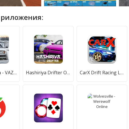
приложения:
Drifting Lada - VAZ Car Drift Racing
Hashiriya Drifter Online Drift Racing Multiplayer
CarX Drift Racing Lite