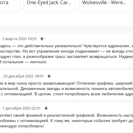
ота
One-Eyed Jack: Card game
Wolvesville - Werewolf Online
2 марта 2026 19:53
здесь — это действительно увлекательно! Чувствуется адреналин, 
мастерство. Но вот управление иногда подкачивает — не всегда от
адует глаз, а разнообразие трасс заставляет возвращаться. Надею
В остальном — неплохо.
20 декабря 2025 18:01
е в мир гонок просто захватывающее! Отличная графика, широки
кательной. Динамичные заезды и возможность тюнинга автомобиле
с оптимизацией. В целом, стоит попробовать всем любителям адр
7 декабря 2025 02:01
атляет своей физикой и реалистичной графикой. Возможность наст
облемы с оптимизацией. К тому же, некоторые события требуют д
комендую попробовать!