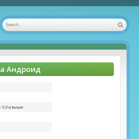
 на Андроид
- 5.0 и выше