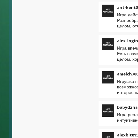
ant-kent8
Игра дейс
Разнообра
целом, от
alex-logi
Игра впеч
Есть возм
целом, хо
amelch70
Игрушка п
возможнос
интересны
babydzha
Игра реал
интуитивн
alexbit81