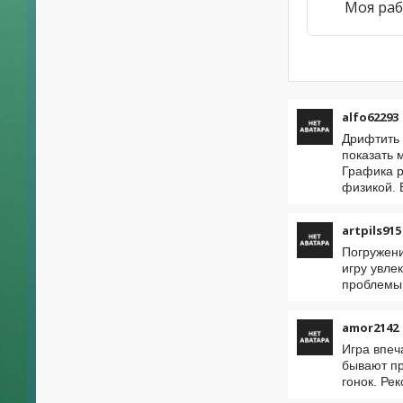
Моя раб
alfo62293
Дрифтить 
показать 
Графика р
физикой. 
artpils915
Погружени
игру увле
проблемы 
amor2142
Игра впеч
бывают пр
гонок. Ре