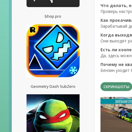
Что делать, 
Проверь настро
bhop pro
Как прокачив
Зарабатывай де
Когда выходя
Они выходят ра
Есть ли кооп
Да, здесь можн
Почему не хв
Бензин уходит 
Geometry Dash SubZero
СКРИНШОТЫ