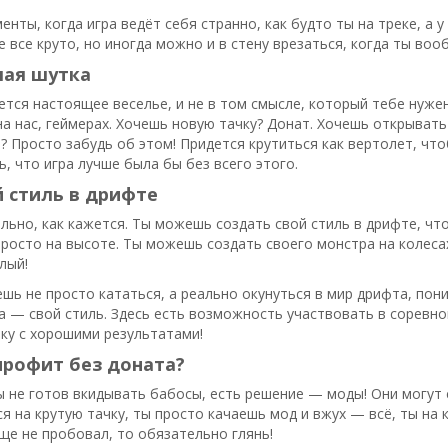
нты, когда игра ведёт себя странно, как будто ты на треке, а у 
е все круто, но иногда можно и в стену врезаться, когда ты воо
лая шутка
ется настоящее веселье, и не в том смысле, который тебе нужен
а нас, геймерах. Хочешь новую тачку? Донат. Хочешь открывать
 Просто забудь об этом! Придется крутиться как вертолет, что
, что игра лучше была бы без всего этого.
 стиль в дрифте
ально, как кажется. Ты можешь создать свой стиль в дрифте, чт
росто на высоте. Ты можешь создать своего монстра на колесах
лый!
шь не просто кататься, а реально окунуться в мир дрифта, пони
 — свой стиль. Здесь есть возможность участвовать в соревнов
ку с хорошими результатами!
профит без доната?
ы не готов вкидывать бабосы, есть решение — моды! Они могут 
я на крутую тачку, ты просто качаешь мод и вжух — всё, ты на
еще не пробовал, то обязательно глянь!