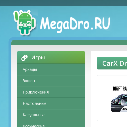
Игры
CarX D
Аркады
Экшен
Приключения
Настольные
Казуальные
Логические