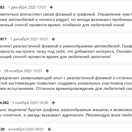
82
1 декабря 2025 17:01
твительно впечатляет своей физикой и графикой. Управление чувст
зие автомобилей и тюнинга радует, но иногда возникают проблемы
личный способ провести время, особенно для любителей гонок!
n617
1 декабря 2025 16:01
атляет реалистичной физикой и разнообразием автомобилей. Графи
ожность настроить тачку под себя, что добавляет интереса. Онлайн
роший способ провести время для любителей автогонок!
0
28 ноября 2025 13:01
редлагает захватывающий опыт с реалистичной физикой и отличн
тей кастомизации позволяет создавать уникальных участников гон
ми испытаниями. Отличное времяпровождение для любителей ско
n282
5 ноября 2025 16:00
ьно зацепила! Крутая графика, разнообразные машины и возможнос
о понятное, а заезды вызывают адреналин. Рекомендую всем люби
520
4 ноября 2025 09:01