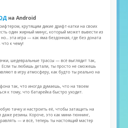
МОД
на Android
 дрифтером, крутящим дикие дрифт-катки на своих
 есть один жирный минус, который может вывести из
о... эта игра — как яма бездонная, где без доната
 что к чему!
тачки, шедевральные трассы — всё выглядит так,
 Если ты любишь детали, ты просто не сможешь
вляют в игру атмосферу, как будто ты реально на
ефона так, что иногда думаешь, что на твоем
ся к тому, что батарейка быстро уходит.
юбую тачку и настроить её, чтобы затащить на
 даже резины. Короче, это как мини-тюннинг,
управлять — и всё, теперь ты настоящий мастер