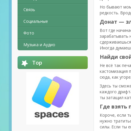
Но бывают моме
Связь
редкость. Врод
Донат — з
Социальные
Вот где начина
Фото
зарабатывать н
сдерживаешься?
Музыка и Аудио
Иногда думаешь
Найди свой
Top
Не всё так печ
кастомизация п
сюда, как угоре
Здесь ты сможе
каждого дрифта
ты затащил кат
Где взять 
Короче, если т
нужно тратитьс
силы. Если ты 