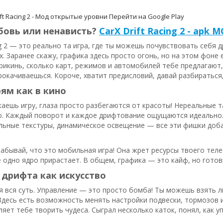
ft Racing 2 - Мод открытые уровни
Перейти на Google Play
бовь или ненависть?
CarX Drift Racing 2 - apk 
ing 2 — это реально та игра, где ты можешь почувствовать себя
. Заранее скажу, графика здесь просто огонь, но на этом фоне
рикинь, сколько карт, режимов и автомобилей тебе предлагают, н
рокачиваешься. Короче, хватит предисловий, давай разбираться,
ям как в кино
каешь игру, глаза просто разбегаются от красоты! Нереальные 
но. Каждый поворот и каждое дрифтование ощущаются идеально.
льные текстуры, динамическое освещение — все эти фишки доба
 забывай, что это мобильная игра! Она жрет ресурсы твоего тел
одно ядро прирастает. В общем, графика — это кайф, но готовь
дрифта как искусство
я вся суть. Управление — это просто бомба! Ты можешь взять л
Здесь есть возможность менять настройки подвески, тормозов и
яет тебе творить чудеса. Сыграл несколько каток, понял, как 